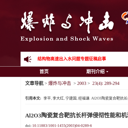
《爆炸与冲击》向2024年度审稿专家致谢
《爆炸与冲击》2025年度优秀名单
先进载运装备机械冲击失效与防护专题征稿启事
金属材料动态多尺度断裂专题征稿启事
结构物高速出入水问题专题征稿启事
首页
期刊介绍
《爆炸与冲击》第一届青年编委入选人员名单
文章导航
>
爆炸与冲击
>
2003
>
23(4): 289-294
《爆炸与冲击》向2024年度审稿专家致谢
引用本文:
李平, 李大红, 宁建国, 经福谦. Al2O3陶瓷复合靶抗长杆弹
《爆炸与冲击》2025年度优秀名单
Al2O3陶瓷复合靶抗长杆弹侵彻性能和
doi:
10.11883/1001-1455(2003)04-0289-6