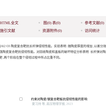
HTML全文
图
(0)
表
(0)
参考文献
(0)
施引文献
资源附件
(0)
访问统计
为 90 %的Al2 O3 陶瓷复合靶抗长杆弹侵彻性能。实验表明 :随陶瓷厚度的增加 ,以差
增强陶瓷复合靶抗侵彻性能。对回收陶瓷和盖板的破坏特征分析表明 :长杆弹对
靶 ,两个阶段在整个侵彻过程中所占比重不同。
约束对陶瓷/钢复合靶板抗侵彻性能的影响
夏习持 等, 高压物理学报, 2023