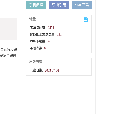
手机阅读
导出引用
XML下载
计量
文章访问数:
2554
HTML全文浏览量:
181
PDF下载量:
94
被引次数:
0
分效益系数和靶
陶瓷复合靶侵
出版历程
刊出日期:
2003-07-01