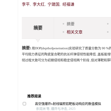
李平
,
李大红
,
宁建国
,
经福谦
摘要
摘要
相关文章
摘要:
用DOP(depthofpenetration)实验研究了质量分数
平均阻力表征的陶瓷复合靶的抗长杆弹侵彻性能降低 ;盖板能
彻过程大致可分为初期侵彻和稳定侵彻两个阶段 ,但对薄靶和厚
推荐阅读
高空强爆炸x射线辐照铝靶板动响应的数值模拟
余润洲 等, 爆炸与冲击, 2025