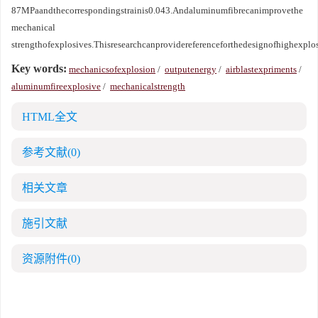
87MPaandthecorrespondingstrainis0.043.Andaluminumfibrecanimprovethe
mechanical
strengthofexplosives.Thisresearchcanprovidereferenceforthedesignofhighexplos
Key words:
mechanicsofexplosion
/
outputenergy
/
airblastexpriments
/
aluminumfireexplosive
/
mechanicalstrength
HTML全文
参考文献
(0)
相关文章
施引文献
资源附件
(0)