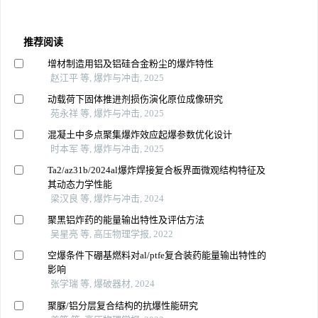
推荐阅读
增材制造用铝及铝硅合金粉尘的爆炸特性
赵江平 等, 爆炸与冲击, 2025
动载荷下固体推进剂损伤演化原位成像研究
苑永祥 等, 爆炸与冲击, 2025
混凝土中多点聚集爆炸效应起爆参数优化设计
时本军 等, 爆炸与冲击, 2025
Ta2/az31b/2024al爆炸焊接复合板界面微观结构特征及
其动态力学性能
梁汉良 等, 爆炸与冲击, 2024
聚黑铝炸药的能量输出特性及评估方法
吴星亮 等, 高压物理学报, 2022
空爆条件下硼基燃料对al/ptfe复合装药能量输出特性的
影响
张学瑞 等, 爆破器材, 2024
聚脲/铝分层复合结构的抗爆性能研究