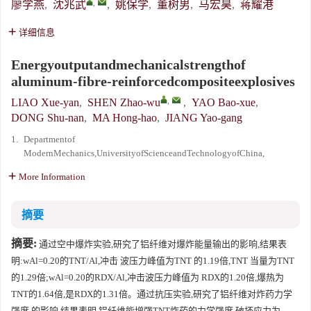
,
廖学燕
,
沈兆武
,
姚保学
,
董树男
,
马宏昊
,
蒋耀港
详细信息
Energyoutputandmechanicalstrengthof
aluminum-fibre-reinforcedcompositeexplosives
,
LIAO Xue-yan
,
SHEN Zhao-wu
,
YAO Bao-xue
,
DONG Shu-nan
,
MA Hong-hao
,
JIANG Yao-gang
1.
Departmentof
ModernMechanics,UniversityofScienceandTechnologyofChina,
More Information
摘要
摘要:
通过空中爆炸实验,研究了铝纤维对爆炸能量输出的影响,结果表
明:wAl=0.20的TNT/Al,冲击 波压力峰值为TNT 的1.19倍,TNT 当量为TNT
的1.29倍;wAl=0.20的RDX/Al,冲击波压力峰值为 RDX的1.20倍,爆热为
TNT的1.64倍,是RDX的1.31倍。通过抗压实验,研究了铝纤维对炸药力学
强度 的影响,结果表明,铝纤维能增强TNT炸药的力学强度,破坏应力为