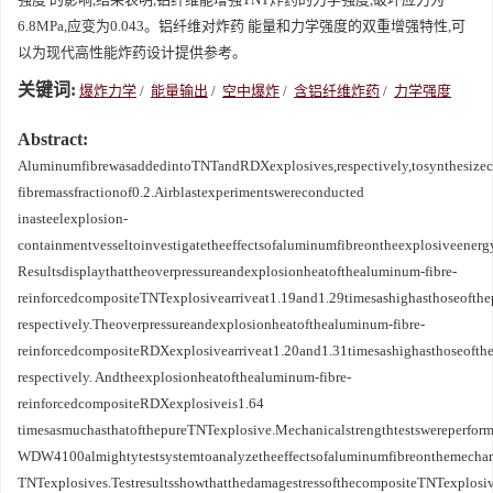
6.8MPa,应变为0.043。铝纤维对炸药 能量和力学强度的双重增强特性,可
以为现代高性能炸药设计提供参考。
关键词:
爆炸力学
/
能量输出
/
空中爆炸
/
含铝纤维炸药
/
力学强度
Abstract:
AluminumfibrewasaddedintoTNTandRDXexplosives,respectively,tosynthesize
fibremassfractionof0.2.Airblastexperimentswereconducted
inasteelexplosion-
containmentvesseltoinvestigatetheeffectsofaluminumfibreontheexplosiveenerg
Resultsdisplaythattheoverpressureandexplosionheatofthealuminum-fibre-
reinforcedcompositeTNTexplosivearriveat1.19and1.29timesashighasthoseofth
respectively.Theoverpressureandexplosionheatofthealuminum-fibre-
reinforcedcompositeRDXexplosivearriveat1.20and1.31timesashighasthoseofth
respectively. Andtheexplosionheatofthealuminum-fibre-
reinforcedcompositeRDXexplosiveis1.64
timesasmuchasthatofthepureTNTexplosive.Mechanicalstrengthtestswereperfor
WDW4100almightytestsystemtoanalyzetheeffectsofaluminumfibreonthemechani
TNTexplosives.TestresultsshowthatthedamagestressofthecompositeTNTexplosiv