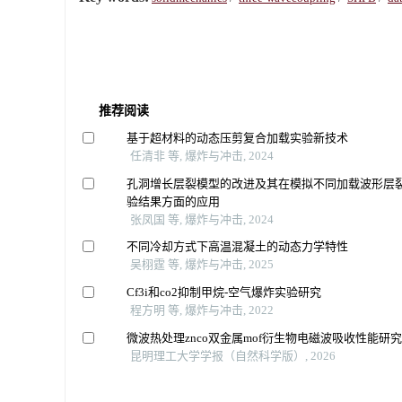
推荐阅读
基于超材料的动态压剪复合加载实验新技术
任清非 等, 爆炸与冲击, 2024
孔洞增长层裂模型的改进及其在模拟不同加载波形层
验结果方面的应用
张凤国 等, 爆炸与冲击, 2024
不同冷却方式下高温混凝土的动态力学特性
吴栩霆 等, 爆炸与冲击, 2025
Cf3i和co2抑制甲烷-空气爆炸实验研究
程方明 等, 爆炸与冲击, 2022
微波热处理znco双金属mof衍生物电磁波吸收性能研
昆明理工大学学报（自然科学版）, 2026