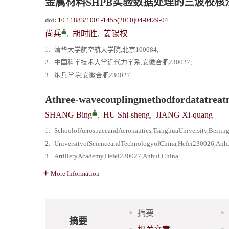
金属材料SHPB实验数据处理的三波校核
doi:
10.11883/1001-1455(2010)04-0429-04
尚兵
,
胡时胜
,
姜锡权
1.
清华大学航空航天学院,北京100084;
2.
中国科学技术大学近代力学系,安徽合肥230027;
3.
炮兵学院,安徽合肥230027
Athree-wavecouplingmethodfordatatrea
SHANG Bing
,
HU Shi-sheng
,
JIANG Xi-quang
1.
SchoolofAerospaceandAeronautics,TsinghuaUniversity,Beijin
2.
UniversityofScienceandTechnologyofChina,Hefei230026,Anhu
3.
ArtilleryAcademy,Hefei230027,Anhui,China
More Information
摘要
摘要