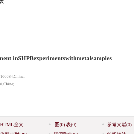
法
tment inSHPBexperimentswithmetalsamples
g100084,China;
i,China;
HTML全文
图
(0)
表
(0)
参考文献
(0)