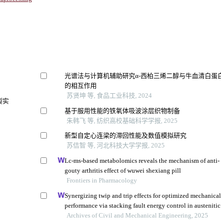
光谱法与计算机辅助研究α-西柏三烯二醇与牛血清白蛋
的相互作用
苏贤坤 等, 食品工业科技, 2024
裂实
基于服用性能的铁氧体吸波涂层织物制备
朱韩飞 等, 纺织高校基础科学学报, 2025
新型自定心连梁的滞回性能及数值模拟研究
苏佶智 等, 河北科技大学学报, 2025
Lc-ms-based metabolomics reveals the mechanism of anti-
gouty arthritis effect of wuwei shexiang pill
Frontiers in Pharmacology
究
Synergizing twip and trip effects for optimized mechanica
performance via stacking fault energy control in austenitic
steels
Archives of Civil and Mechanical Engineering, 2025