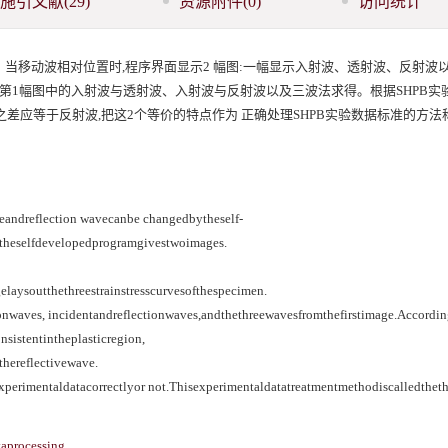
施引文献
(29)
资源附件
(0)
访问统计
当移动波相对位置时,程序界面显示2 幅图:一幅显示入射波、透射波、反射波
由第1幅图中的入射波与透射波、入射波与反射波以及三波法求得。根据SHPB实
之差应等于反射波,把这2个等价的特点作为 正确处理SHPB实验数据标准的方法
eandreflection wavecanbe changedbytheself-
,theselfdevelopedprogramgivestwoimages.
laysoutthethreestrainstresscurvesofthespecimen.
onwaves, incidentandreflectionwaves,andthethreewavesfromthefirstimage.Accordin
istentintheplasticregion,
hereflectivewave.
experimentaldatacorrectlyor not.Thisexperimentaldatatreatmentmethodiscalledtheth
taprocessing