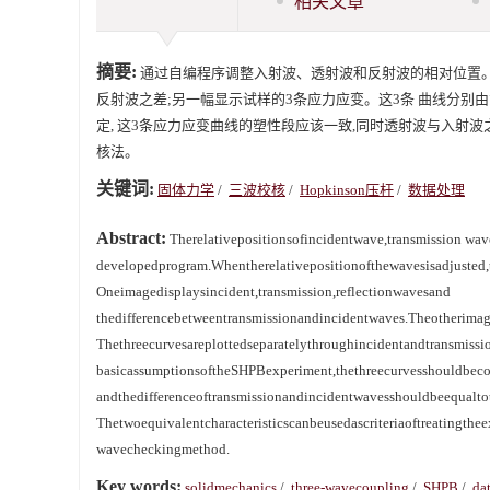
相关文章
摘要:
通过自编程序调整入射波、透射波和反射波的相对位置。
反射波之差;另一幅显示试样的3条应力应变。这3条 曲线分别
定, 这3条应力应变曲线的塑性段应该一致,同时透射波与入射波
核法。
关键词:
固体力学
/
三波校核
/
Hopkinson压杆
/
数据处理
Abstract:
Therelativepositionsofincidentwave,transmission wav
developedprogram.Whentherelativepositionofthewavesisadjusted
Oneimagedisplaysincident,transmission,reflectionwavesand
thedifferencebetweentransmissionandincidentwaves.Theotherimage
Thethreecurvesareplottedseparatelythroughincidentandtransmissi
basicassumptionsoftheSHPBexperiment,thethreecurvesshouldbecons
andthedifferenceoftransmissionandincidentwavesshouldbeequaltot
Thetwoequivalentcharacteristicscanbeusedascriteriaoftreatingthe
wavecheckingmethod.
Key words:
solidmechanics
/
three-wavecoupling
/
SHPB
/
da