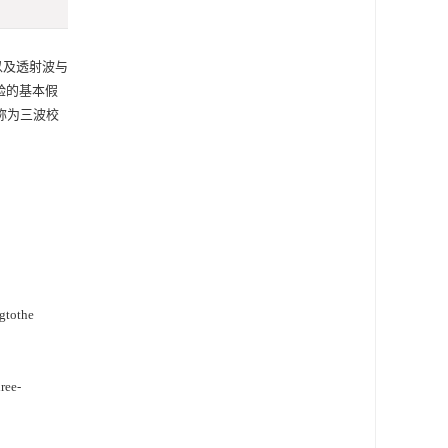
以及透射波与
验的基本假
称为三波校
gtothe
ree-