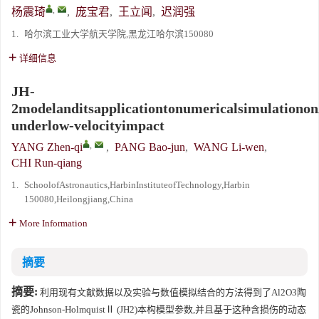
,
杨震琦
,
庞宝君
,
王立闻
,
迟润强
1.
哈尔滨工业大学航天学院,黑龙江哈尔滨150080
详细信息
JH-
2modelanditsapplicationtonumericalsimulationo
underlow-velocityimpact
,
YANG Zhen-qi
,
PANG Bao-jun
,
WANG Li-wen
,
CHI Run-qiang
1.
SchoolofAstronautics,HarbinInstituteofTechnology,Harbin
150080,Heilongjiang,China
More Information
摘要
摘要:
利用现有文献数据以及实验与数值模拟结合的方法得到了Al2O3陶
瓷的Johnson-HolmquistⅡ (JH2)本构模型参数,并且基于这种含损伤的动态