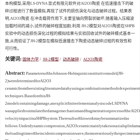
本构模型,采用LS-DYNA 显式有限元软件对Al2O3陶瓷 在低速撞击下的破
碎过程进行了数值模拟,再现了试件的损伤演化与动态破碎过程。结果表
明,Al2O3陶瓷 在冲击载荷作用下,主要呈轴向劈裂状破坏;随着输入压缩波
加载时间的减小,试件的破碎程度加剧;利用 JH-2模型对Al2O3陶瓷在SHPB
实验中的动态损伤演化过程的模拟结果与实验回收试件的破碎模式基本一
致,从而验证了JH-2模型在模拟低速撞击下陶瓷动态破碎过程的有效性和
可行性。
关键词:
固体力学
/
JH-2模型
/
动态破碎
/
Al2O3陶瓷
Abstract:
ParametersoftheJohnson-Holmquistconstitutivemodel(JH-
2)weredeterminedforAl2O3
ceramicfromtheexistingliteraturedatabyusingacombinationmethodofexperimen
techniques.BasedonthisJH-
2modelcontainingdamage,anexplicitfiniteelementanalysiscodeLSDYNA
wasappliedtosimulatethedamagemechanismandfragmentationprocessoftheAl2O
velocityimpactinaSHPBsystem.Theresultsofthisworkmaybesummarizedas
follows:Underdynamiccompression,Al2O3ceramicmainlytakesonaxialsplitdama
theloadingtimeoftheincidentcompressionwave,themoreseriouslythespecimensar