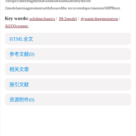
ThespecimenfragmentationmodessimulatedbytheJH-
2modelareinagreementwiththoseofthe recoveredspecimensinSHPBtest.
Key words:
solidmechanics
/
JH-2model
/
dynamicfragmentation
/
Al2O3ceramic
HTML全文
参考文献
(0)
相关文章
施引文献
资源附件
(0)