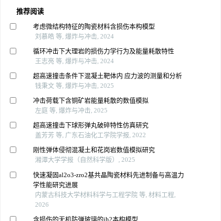
推荐阅读
考虑微结构特征的陶瓷材料含损伤本构模型
刘慕皓 等, 爆炸与冲击, 2024
循环冲击下大理岩的损伤力学行为及能量耗散特性
王志亮 等, 爆炸与冲击, 2024
超高速撞击条件下混凝土靶体内 应力波的测量和分析
钱秉文 等, 爆炸与冲击, 2025
冲击荷载下含铜矿岩能量耗散的数值模拟
左庭 等, 爆炸与冲击, 2025
超高速撞击下球形弹丸破碎特性仿真研究
盖芳芳 等, 广东石油化工学院学报, 2022
刚性弹体侵彻混凝土和花岗岩数值模拟研究
湘潭大学学报（自然科学版）, 2025
快速凝固al2o3-zro2基共晶陶瓷材料先进制备与高温力
学性能研究进展
内蒙古科技大学材料科学与工程学院 等, 材料工程,
2026
含损伤的无机防弹玻璃的jh2本构模型