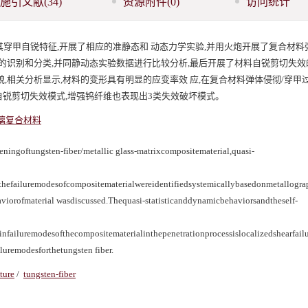
施引文献
(34)
资源附件
(0)
访问统计
穿甲自锐特征,开展了相应的准静态和 动态力学实验,并用火炮开展了复合材料
统的识别和分类,并同静动态实验数据进行比较分析,最后开展了材料自锐剪切失效
,相关分析显示,材料的变形具有明显的应变率效 应,在复合材料弹体侵彻/穿甲过
自锐剪切失效模式,增强钨纤维也表现出3类失效破坏模式。
璃复合材料
ningoftungsten-fiber/metallic glass-matrixcompositematerial,quasi-
nthefailuremodesofcompositematerialwereidentifiedsystemicallybasedonmetallogr
viorofmaterial wasdiscussed.Thequasi-statisticanddynamicbehaviorsandtheself-
ainfailuremodesofthecompositematerialinthepenetrationprocessislocalizedshearfailu
luremodesforthetungsten fiber.
ture
/
tungsten-fiber