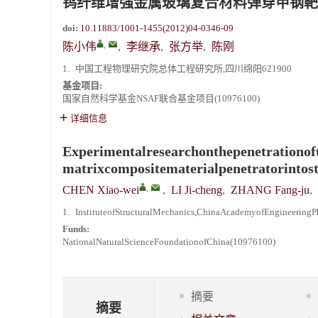
钨纤维增强金属玻璃复合材料弹穿甲钢靶
doi:
10.11883/1001-1455(2012)04-0346-09
,
陈小伟
,
李继承
,
张方举
,
陈刚
1.
中国工程物理研究院总体工程研究所,四川绵阳621900
基金项目:
国家自然科学基金NSAF联合基金项目(10976100)
详细信息
Experimentalresearchonthepenetrationoftu
matrixcompositematerialpenetratorintost
,
CHEN Xiao-wei
,
LI Ji-cheng
,
ZHANG Fang-ju
,
1.
InstituteofStructuralMechanics,ChinaAcademyofEngineeringPh
Funds:
NationalNaturalScienceFoundationofChina(10976100)
摘要
摘要