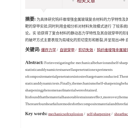
相关文章
摘要:
为具体研究钨纤维增强金属玻璃复合材料的力学特性及其
靶的穿甲实验,同时利用金相分析对材料失效模式进行 了较系
论。实 验获得了复合材料的静动态力学特性及其自锐穿甲的形貌
的破坏方式主要表现为局域化的剪切变形和断裂,并呈现出4种 
关键词:
爆炸力学
/
自锐穿甲
/
剪切失效
/
钨纤维增强金属玻
Abstract:
Forinvestigatingthe mechanicalbehaviorandself-sharpe
statisticanddynamictestsaswellaspenetrationexperiments
ofcompositematerialpenetratorsintosteeltargetsareconducted.The
staticanddynamictests.Finally,themechanismofself-sharpeningbeha
sharpeningphenomenaofmaterialwereobtained.
Itisfoundthatthematerialhasnotablestrainrateeffect,moreover,them
Therearefourshearfailuremodesforthecompositematerialandthreefai
Key words:
mechanicsofexplosion
/
self-sharpening
/
shearfrac