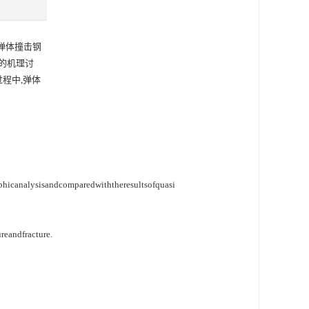
弹体撞击钢
的机理讨
程中,弹体
aphicanalysisandcomparedwiththeresultsofquasi
reandfracture.