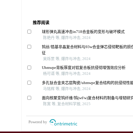
推荐阅读
球形弹丸高速冲击in718合金板的变形与破坏模式
陈艳丹 等, 爆炸与冲击, 2024
钨丝/锆基非晶复合材料与93w合金弹芯侵彻靶板的损
征
吴烁罡 等, 爆炸与冲击, 2024
Uhmwpe背板厚度对铝复合板抗侵彻增强效应分析
杨可谞 等, 爆炸与冲击, 2024
多孔钛合金夹芯层陶瓷/uhmwpe复合结构的抗侵彻性
马铭辉 等, 爆炸与冲击, 2024
面向核聚变钨纤维/钨(wf/w)复合材料的制备与增韧研
陈寅 等, 复合材料学报, 2025
Powered by