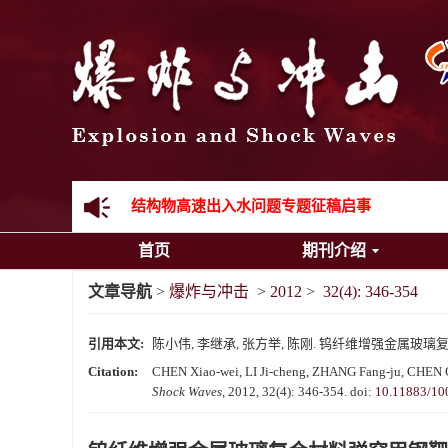
《爆炸与冲击》向2024年度审稿专家致谢
《爆炸与冲击》2025年度优秀名单
先进载运装备机械冲击失效与防护专题征稿启事
金属材料动态多尺度断裂专题征稿启事
结构物高速出入水问题专题征稿启事
首页
期刊介绍
《爆炸与冲击》第一届青年编委入选人员名单
文章导航
>
爆炸与冲击
>
2012
>
32(4): 346-354
《爆炸与冲击》向2024年度审稿专家致谢
引用本文:
陈小伟, 李继承, 张方举, 陈刚. 钨纤维增强金属玻璃复合材料
《爆炸与冲击》2025年度优秀名单
Citation:
CHEN Xiao-wei, LI Ji-cheng, ZHANG Fang-ju, CHEN Gan
Shock Waves
, 2012, 32(4): 346-354.
doi:
10.11883/10