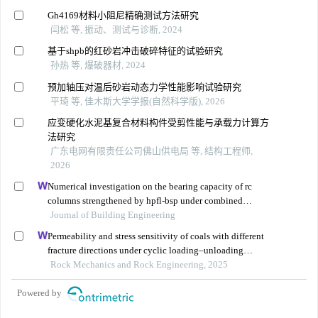
Gh4169材料小阻尼精确测试方法研究
闫松 等, 振动、测试与诊断, 2024
基于shpb的红砂岩冲击破碎特征的试验研究
孙热 等, 爆破器材, 2024
预加轴压对温后砂岩动态力学性能影响试验研究
平琦 等, 佳木斯大学学报(自然科学版), 2026
应变硬化水泥基复合材料构件受剪性能与承载力计算方
法研究
广东电网有限责任公司佛山供电局 等, 结构工程师,
2026
Numerical investigation on the bearing capacity of rc
columns strengthened by hpfl-bsp under combined
loadings
Journal of Building Engineering
Permeability and stress sensitivity of coals with different
fracture directions under cyclic loading–unloading
conditions: a case study of the xutuan coal mine in
Rock Mechanics and Rock Engineering, 2025
huaibei coalfield, china
Powered by