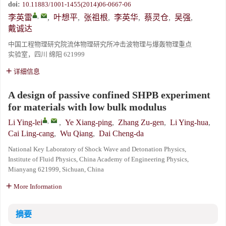
doi:
10.11883/1001-1455(2014)06-0667-06
,
李英雷
,
叶想平
,
张祖根
,
李英华
,
蔡灵仓
,
吴强
,
戴诚达
中国工程物理研究院流体物理研究所冲击波物理与爆轰物理重点
实验室，四川 绵阳 621999
详细信息
A design of passive confined SHPB experiment
for materials with low bulk modulus
,
Li Ying-lei
,
Ye Xiang-ping
,
Zhang Zu-gen
,
Li Ying-hua
,
Cai Ling-cang
,
Wu Qiang
,
Dai Cheng-da
National Key Laboratory of Shock Wave and Detonation Physics,
Institute of Fluid Physics, China Academy of Engineering Physics,
Mianyang 621999, Sichuan, China
More Information
摘要