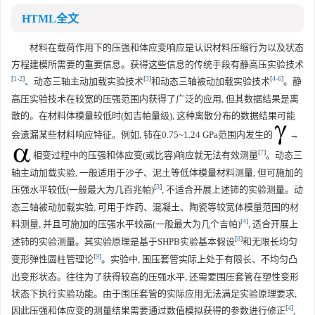
HTML全文
材料在载荷作用下的压强和体应变响应是认识材料压缩行为以及状态
方程建模所需要的重要信息。获得这些信息的传统手段有静高压实验技术
[
1
-
2
]
[
3
]
[
4
-
6
]
、动态三轴主动加载实验技术
和动态三轴被动加载实验技术
。静
高压实验技术在较宽的压强范围内获得了广泛的应用, 但其数据结果是离
散的。在材料体模量较低时(如吉帕量级), 这种离散分布的数据结果可能
会遗漏某些材料响应特征。例如, 铈在0.75~1.24 GPa范围内发生的
→
[
7
]
相变过程中的压强和体应变(或比容)响应就无法有效测量
。动态三
轴主动加载实验, 一般适用于沙子、泥土等低体模量材料测量, 但可施加的
[
3
]
压强水平较低(一般最大为几百兆帕)
, 不适合开展上述铈的实验测量。动
态三轴被动加载实验, 可用于炸药、混凝土、陶瓷等较宽体模量范围的材
[
4
]
料测量, 并且可施加的压强水平较高(一般最大为几个吉帕)
, 适合开展上
[
8
]
述铈的实验测量。其实验原理是基于SHPB实验基本假设
和无限长均匀
[
9
]
变形弹性圆柱管理论
。实验中, 围压套管实际上处于有限长、不均匀凸
出变形状态。往往为了获得较高的压强水平, 还需要围压套管在塑性变形
状态下执行实验功能。由于围压套管的实际应用无法满足实验原理要求,
[
4
]
因此压强和体应变的测量结果需要通过数值模拟获得的参数进行修正
,