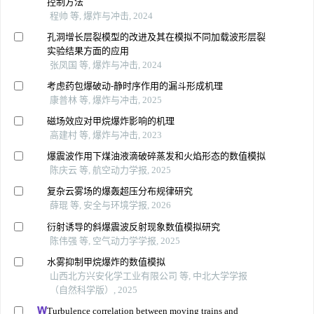
控制方法
程帅 等, 爆炸与冲击, 2024
孔洞增长层裂模型的改进及其在模拟不同加载波形层裂
实验结果方面的应用
张凤国 等, 爆炸与冲击, 2024
考虑药包爆破动-静时序作用的漏斗形成机理
康普林 等, 爆炸与冲击, 2025
磁场效应对甲烷爆炸影响的机理
高建村 等, 爆炸与冲击, 2023
爆震波作用下煤油液滴破碎蒸发和火焰形态的数值模拟
陈庆云 等, 航空动力学报, 2025
复杂云雾场的爆轰超压分布规律研究
薛琨 等, 安全与环境学报, 2026
衍射诱导的斜爆震波反射现象数值模拟研究
陈伟强 等, 空气动力学学报, 2025
水雾抑制甲烷爆炸的数值模拟
山西北方兴安化学工业有限公司 等, 中北大学学报
（自然科学版）, 2025
Turbulence correlation between moving trains and