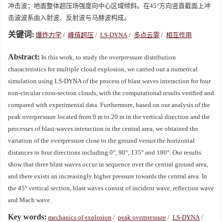
冲击波；地面整体超压场强度向中心区域倾斜。在45°方向竖直截面上冲
击波波系由入射波、反射波与马赫波构成。
关键词:
爆炸力学
/
峰值超压
/
LS-DYNA
/
多点云雾
/
相互作用
Abstract:
In this work, to study the overpressure distribution
characteristics for multiple cloud explosion, we carried out a numerical
simulation using LS-DYNA of the process of blast waves interaction for four
non-circular cross-section clouds, with the computational results verified and
compared with experimental data. Furthermore, based on our analysis of the
peak overpressure located from 0 m to 20 m in the vertical direction and the
processes of blast-waves interaction in the central area, we obtained the
variation of the overpressure close to the ground versus the horizontal
distances in four directions including 0°, 90°, 135° and 180°. Our results
show that three blast waves occur in sequence over the central ground area,
and there exists an increasingly higher pressure towards the central area. In
the 45° vertical section, blast waves consist of incident wave, reflection wave
and Mach wave.
Key words:
mechanics of explosion
/
peak overpressure
/
LS-DYNA
/