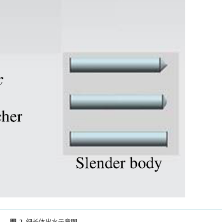
图 2
细长体出水示意图