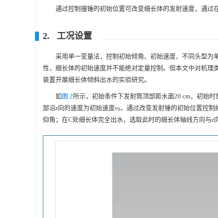
通过控制撞锤的初始位置可改变细长体的发射速度，通过
2. 工况设置
采用单一变量法，控制初始倾角、初始速度、不同头型为
性，细长体的初始速度并不能绝对定量控制。但本文中对机理
装置开展细长体倾斜出水的实验研究。
如
图 2
所示，初始条件下发射筒顶部距水面20 cm，初
部沿
z
向的速度为初始速度
v
，通过改变发射锤的初始位置控制
0
仰角；在
C
处细长体完全出水，选取此时的细长体轴线方向与
z