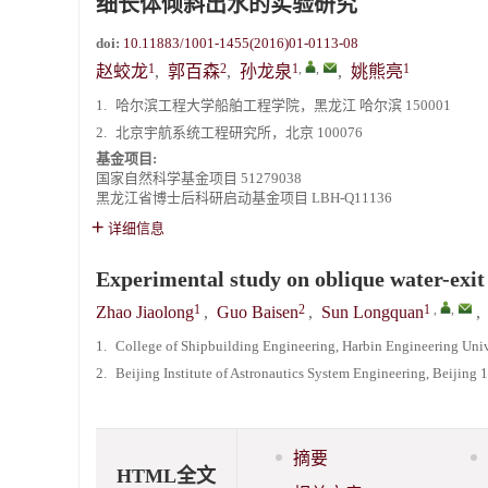
细长体倾斜出水的实验研究
doi:
10.11883/1001-1455(2016)01-0113-08
1
2
1
,
,
1
赵蛟龙
,
郭百森
,
孙龙泉
,
姚熊亮
1.
哈尔滨工程大学船舶工程学院，黑龙江 哈尔滨 150001
2.
北京宇航系统工程研究所，北京 100076
基金项目:
国家自然科学基金项目
51279038
黑龙江省博士后科研启动基金项目
LBH-Q11136
详细信息
Experimental study on oblique water-exit 
1
2
1
,
,
Zhao Jiaolong
,
Guo Baisen
,
Sun Longquan
,
1.
College of Shipbuilding Engineering, Harbin Engineering Univ
2.
Beijing Institute of Astronautics System Engineering, Beijing
摘要
HTML全文