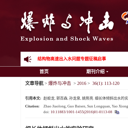
《爆炸与冲击》向2024年度审稿专家致谢
《爆炸与冲击》2025年度优秀名单
先进载运装备机械冲击失效与防护专题征稿启事
金属材料动态多尺度断裂专题征稿启事
结构物高速出入水问题专题征稿启事
首页
期刊介绍
《爆炸与冲击》第一届青年编委入选人员名单
文章导航
>
爆炸与冲击
>
2016
>
36(1): 113-120
《爆炸与冲击》向2024年度审稿专家致谢
引用本文:
赵蛟龙, 郭百森, 孙龙泉, 姚熊亮. 细长体倾斜出水的实验研究[J]
《爆炸与冲击》2025年度优秀名单
Citation:
Zhao Jiaolong, Guo Baisen, Sun Longquan, Yao Xiongli
doi:
10.11883/1001-1455(2016)01-0113-08