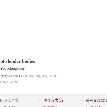
of slender bodies
1
Yao Xiongliang
ersity, Harbin 150001, Heilongjiang, China
 100076, China
HTML全文
图
(10)
表
(2)
参考文献
(21)