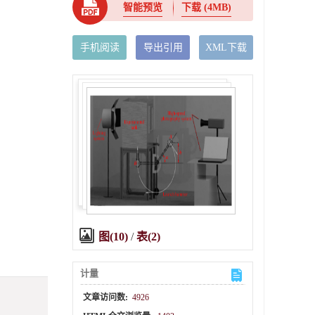
智能预览
下载
(4MB)
手机阅读
导出引用
XML下载
图(10)
/
表(2)
计量
文章访问数:
4926