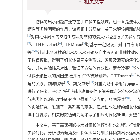
相关文章
物体的出水问题广泛存在于许多工程领域，也一直是流体
缩性等多种因素的作用，该问题十分复杂。关于求解该问题的物理
[
1
]
对圆柱体周围的空泡生成及对结构的溃灭过程进行了实验研究。P.
[
3
]
[
4
]
[
5
]
、T.H.Havelock
、J.P.Moran
均基于一定假设，对自由液面附近
[
7
-
8
]
等
针对水平圆柱的出水及入水问题及自由液面的非线性效应
了数值模拟，得到了细长体周围空泡形成、发展及溃灭的演化
[
12
]
法，并与实验结果对比，验证了方法的有效性。罗金玲等
分
[
14
]
倾斜无泡出水的周围流场进行了PIV流场测量。T.T.Truscott
[
15
]
[
16
]
角的关系。魏海鹏等
、魏英杰等
对重力场中潜射导弹垂直发射
[
18
]
进行了研究。张忠宇等
对小攻角条件下细长体定常空化形态
[
19
]
气泡类问题的机理性研究也已得到广泛应用，张阿漫等
、王
的实验研究，发现了一系列新的现象。但对出水过程的细长体
理十分复杂，相关的数值研究均采取了相应的简化处理，对整
本文中，基于高速摄影技术对细长体倾斜出水过程进行实
实验对比，分析初始倾角及细长体头型对细长体倾斜出水运动