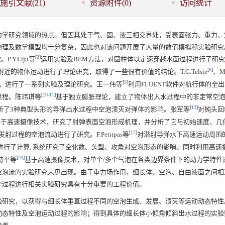
施引文献
(21)
资源附件
(0)
访问统计
力学研究领域的热点。但因其处于气、固、液三相交界处，受表面张力、重力、
及数学模型均十分复杂，因此也对该问题开展了大量的数值模拟和实验研究。Y.
[
2
]
Y.Liju等
运用实验及BEM方法，对圆柱体以定速穿越水面过程进行了研究。T.
[
6
]
的物体运动进行了理论研究，取得了一些很有价值的结论。T.G.Telste
、M.
[
9
]
，进行了一系列实验及理论研究。王一伟等
利用FLUENT软件对航行体的全
[
10
-
11
]
过程。陈玮琪等
基于独立膨胀理论，建立了物体出入水过程中的非定常空
[
13
]
析了3种典型头形的导弹出水过程中空泡溃灭对弹体的影响。张军等
对钝头回
基于高速摄像技术，研究了射弹表面空泡形成机理，并分析了它与初始速度、几
[
17
]
过程的空泡流动进行了研究。F.Petitpas等
对潜射导弹水下高速运动周围
进行了计算, 系统研究了空化数、头型、攻角对空泡形态的影响。同时利用高速
[
20
]
诗平等
基于高速摄像技术，对单个/多个气泡在各类边界条件下的动力学特性
空泡流的实验研究未见出现。由于重力场作用，细长体、空泡、自由液面之间相
个过程进行相关实验研究具有十分重要的工程价值。
验研究，以获得与细长体垂直过程不同的空泡生成、发展、溃灭等运动动态特性
动态特性及空泡运动过程的影响；得到具体的细长体小倾角倾斜出水过程的实验