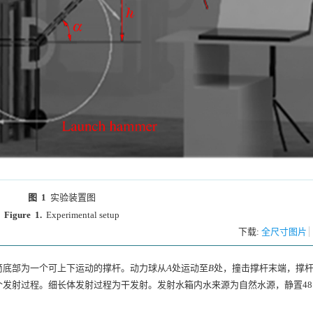
图 1
实验装置图
Figure 1.
Experimental setup
下载:
全尺寸图片
筒底部为一个可上下运动的撑杆。动力球从
A
处运动至
B
处，撞击撑杆末端，撑
发射过程。细长体发射过程为干发射。发射水箱内水来源为自然水源，静置48 