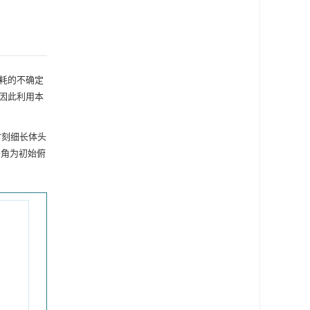
耗的不确定
因此利用本
时刻细长体头
夹角为初始俯