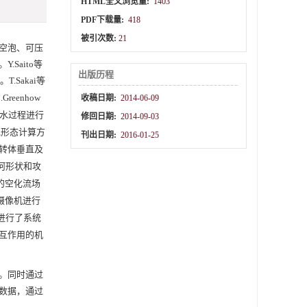
HTML全文浏览量:
1403
PDF下载量:
418
被引次数:
21
空泡、可压
Saito等
出版历程
Sakai等
Greenhow
收稿日期:
2014-06-09
出水过程进行
修回日期:
2014-09-03
泡形态计算方
刊出日期:
2016-01-25
转体垂直及
何形状和攻
的空化流场
摄像机进行
进行了系统
互作用的机
。同时通过
数据，通过