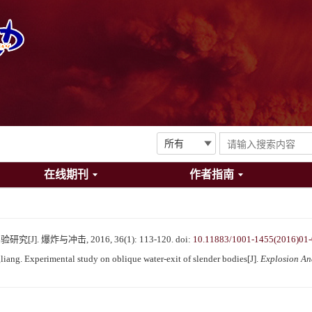
在线期刊
作者指南
. 爆炸与冲击, 2016, 36(1): 113-120.
doi:
10.11883/1001-1455(2016)01
ang. Experimental study on oblique water-exit of slender bodies[J].
Explosion An