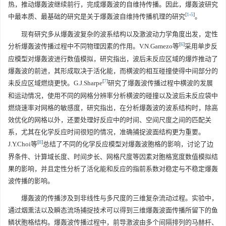
热，推动爆轰波继续前行，完成爆轰波的自维持传播。因此，爆轰波研究
[
1
-
5
]
中最本质、最基础的研究是关于爆轰波自维持传播机理的研究
。
现有研究多从爆轰波复杂的波系结构以及激波动力学角度出发，定性
[
6
]
分析爆轰波传播过程中不同物理因素的作用。V.N.Gamezo等
采用单步反
应模型对爆轰波进行数值模拟，研究指出，波后未反应区域的爆炸推动了
爆轰波的前进，其形成取决于活化能，而横波的相互碰撞使得中间部分的
[
7
]
未反应区域燃烧更快。G.J.Sharpe
研究了爆轰波传播过程中横波的发展
和运动情况，使用不同的网格分辨率分析横波的碰撞以及波后未反应袋中
燃烧速率对网格的敏感度，研究指出，在分析爆轰波的波系结构时，除高
效优化的网格以外，还要处理好反应中的时间、空间尺度之间的匹配关
系，尤其在化学反应时间很短的情况，准确捕捉波面结构更为重要。
[
8
]
J.Y.Choi等
总结了不同的化学反应模型对爆轰波胞格的影响，讨论了边
界条件、计算域长度、时间步长、网格尺度等因素对胞格宽度数值模拟结
果的影响，并且定性分析了活化能和反应的指前系数对稳定与不稳定爆轰
波传播的影响。
爆轰波的传播涉及到非线性与多尺度的三维复杂流动过程。实验中，
通过烟熏法以及瞬态流场捕捉技术可以得到三维爆轰波面传播所留下的鱼
鳞状胞格结构。爆轰波传播过程中，前导激波由多个间隔排列的马赫杆、