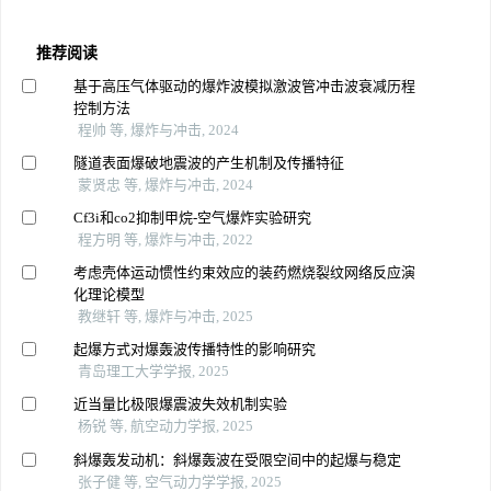
推荐阅读
基于高压气体驱动的爆炸波模拟激波管冲击波衰减历程
控制方法
程帅 等, 爆炸与冲击, 2024
隧道表面爆破地震波的产生机制及传播特征
蒙贤忠 等, 爆炸与冲击, 2024
Cf3i和co2抑制甲烷-空气爆炸实验研究
程方明 等, 爆炸与冲击, 2022
考虑壳体运动惯性约束效应的装药燃烧裂纹网络反应演
化理论模型
教继轩 等, 爆炸与冲击, 2025
起爆方式对爆轰波传播特性的影响研究
青岛理工大学学报, 2025
近当量比极限爆震波失效机制实验
杨锐 等, 航空动力学报, 2025
斜爆轰发动机：斜爆轰波在受限空间中的起爆与稳定
张子健 等, 空气动力学学报, 2025