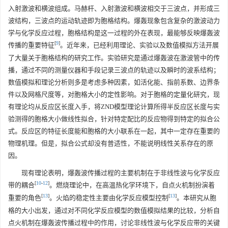
入射激波和横波组成。马赫杆、入射激波和横波相交于三波点，并形成三
波结构，三波点的运动轨迹即为胞格结构。爆轰现象包含复杂的激波动力
学与化学反应过程，胞格结构是这一过程的外在表现，最能够反映爆轰波
[
9
]
传播的重要特征
。近年来，已经利用理论、实验以及数值模拟方法开展
了大量关于胞格结构的研究工作。实验研究是通过爆轰波在激波管中的传
播，通过不同的测量仪器和手段记录三波点的轨迹以及瞬时的波系结构；
数值模拟和理论分析则多是考虑多种因素，如活化能、指前系数、边界条
件以及网格尺度等，对胞格大小的定性影响。对于胞格的定量化研究，现
有理论均从反应区长度入手，将ZND模型理论计算所得半反应区长度与实
验测得的胞格大小做线性拟合，针对特定配比的反应物得到特定的拟合公
式。反应区的特征长度能和胞格的大小联系在一起，其中一定存在重要的
物理机理。但是，拟合公式却没有普适性，不能说明线性关系存在的原
因。
现有理论表明，爆轰波传播过程的主要机制在于非线性波与化学反应
[
10
-
12
]
带的耦合
。燃烧理论中，在高温热化学环境下，自点火机制扮演着
[
13
]
[
13
]
重要的角色
。火焰的稳定性主要由化学反应模型控制
。本研究从胞
格的大小出发，通过对不同化学反应模型的数值模拟结果的比较，分析自
点火机制在爆轰波传播过程中的作用，讨论非线性波与化学反应带的关键