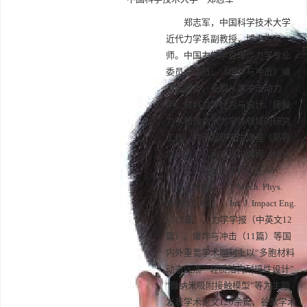
郑志军，中国科学技术大学
近代力学系副教授，博士生导
师。中国力学学会爆炸力学专业
委员会委员、《爆炸与冲击》编
委会编委。长期从事冲击动力
学、材料力学行为与设计、接触
力学和微纳米力学等领域的研究
工作，并承担研究生课程《高等
应用数学》和本科生课程《统计
热力学》的教学工作。在Adv.
Mater.（2篇）、J. Mech. Phys.
Solids（4篇）、Int. J. Impact Eng.
（11篇）、力学学报（中英文12
篇）、爆炸与冲击（11篇）等国
内外重要学术期刊上以“多胞材料
动态压溃”“轻质结构耐撞性设计”
“微纳米吸附接触模型”等为主题
发表学术论文120余篇，谷歌学术