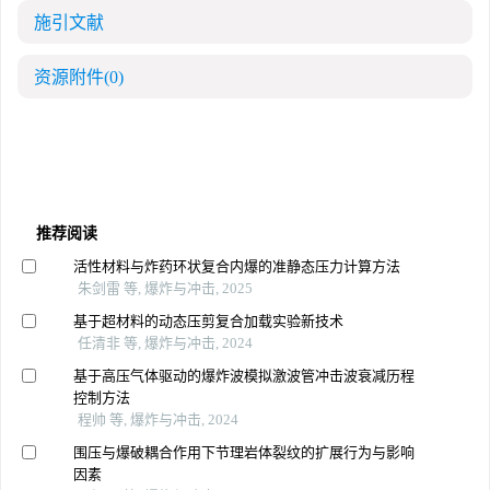
施引文献
资源附件
(0)
推荐阅读
活性材料与炸药环状复合内爆的准静态压力计算方法
朱剑雷 等, 爆炸与冲击, 2025
基于超材料的动态压剪复合加载实验新技术
任清非 等, 爆炸与冲击, 2024
基于高压气体驱动的爆炸波模拟激波管冲击波衰减历程
控制方法
程帅 等, 爆炸与冲击, 2024
围压与爆破耦合作用下节理岩体裂纹的扩展行为与影响
因素