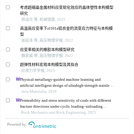
考虑超细晶金属材料应变软化效应的晶体塑性本构模型
研究
郑战光 等, 机械强度, 2025
高温高应变率下zl101a铝合金的流变应力特征与本构模
型
张延泽 等, 高压物理学报, 2022
应变率相关的橡胶本构模型研究
魏家威 等, 高压物理学报, 2022
超弹性材料宏观本构模型及其拟合
应用力学学报, 2025
Physical metallurgy-guided machine learning and
artificial intelligent design of ultrahigh-strength stainless
steel
Acta Materialia, 2019
Permeability and stress sensitivity of coals with different
fracture directions under cyclic loading–unloading
conditions: a case study of the xutuan coal mine in
Rock Mechanics and Rock Engineering, 2025
huaibei coalfield, china
Powered by