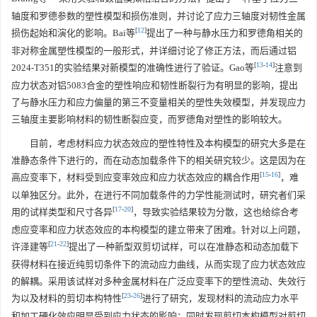
轴度和罗德参数的塑性模型和损伤准则，并讨论了应力三轴度对韧性金属
[
12
]
损伤起始和演化的影响。Bai等
提出了一种与静水压力和罗德角相关的
非对称金属塑性模型的一般形式，并详细讨论了修正方法，而后通过铝
[
13
-
14
]
2024-T351的实验结果对新模型的准确性进行了验证。Gao等
注意到
应力状态对铝5083合金的塑性响应和韧性断裂行为有明显的影响，提出
了与静水压力和应力偏量的第三不变量相关的塑性失效模型，并发现应力
三轴度主要影响材料的韧性断裂应变，而罗德角对塑性的影响较大。
目前，考虑材料应力状态效应的塑性特性及本构模型的研究大多是在
准静态条件下进行的，而在动态加载条件下的相关研究较少。这是因为在
[
15
-
16
]
高应变率下，材料受到应变率效应和应力状态效应的耦合作用
，难
以单独区分。此外，在进行不同加载条件的力学性能测试时，研究者们采
[
17
-
20
]
用的试样类型和尺寸各异
，导致实验结果较为分散，这也给综合考
虑应变率和应力状态效应的本构模型的建立带来了困难。针对以上问题，
[
21
-
22
]
许泽建等
提出了一种新型双剪切试样，可以在准静态和动态加载下
获得材料在接近纯剪切条件下的流动应力曲线，从而实现了应力状态效应
的解耦。采用该试样对多种金属材料在广泛应变率下的塑性流动、失效行
[
23
-
26
]
为以及材料的剪切本构特性
进行了研究，发现材料的流动应力水平
和加工硬化效应明显受到应力状态的影响；同时发现剪切本构模型对剪切