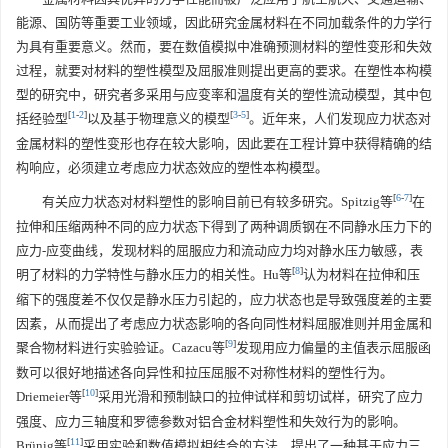
能源、国防等重要工业领域，因此研究金属材料在不同加载条件的力学行
为具有重要意义。然而，要在数值模拟中准确预测材料的塑性变形和失效
过程，就要对材料的塑性模型及屈服准则提出更高的要求。在塑性本构模
型的研究中，研究者多采用与应变率和温度有关的塑性流动模型，其中包
[
1
-
2
]
[
3
-
5
]
括经验型
以及基于物理意义的模型
。近年来，人们发现应力状态对
金属材料的塑性变形也存在较大影响，因此要在工程计算中获得精确的结
构响应，必须建立考虑应力状态效应的塑性本构模型。
[
6
-
7
]
有关应力状态对材料塑性的影响目前已有较多研究。Spitzig等
在
拉伸和压缩两种不同的应力状态下得到了两种调质钢在不同静水压力下的
应力-应变曲线，发现材料的屈服应力和流动应力均对静水压力敏感，表
[
8
]
明了材料的力学特性与静水压力的相关性。Hu等
认为材料在拉伸和压
缩下的强度差不仅仅是静水压力引起的，应力状态也是导致强度差的主要
因素，从而提出了考虑应力状态影响的各向同性材料屈服准则并用金属和
[
9
]
聚合物材料进行实验验证。Cazacu等
发现用应力偏量的主值表示屈服函
数可以很好地描述各向异性和拉压屈服不对称性材料的塑性行为。
[
10
]
Driemeier等
采用光滑和预制缺口的拉伸试样和剪切试样，研究了应力
强度、应力三轴度和罗德参数对铝合金材料塑性和失效行为的影响。
[
11
]
Brünig等
采用实验和数值模拟相结合的方法，提出了一种基于应力三