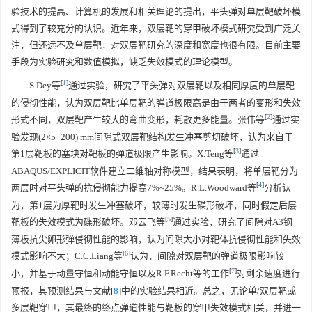
验技术的提高、计算机的发展和相关理论的提出，平头弹对单层靶破坏模
式得到了较充分的认识。近年来，双层靶的穿甲破坏模式研究受到广泛关
注，但还远不及单层靶，对双层靶研究的深度和宽度也很有限。目前主要
手段为实验研究和数值模拟，缺乏失效模式的理论模型。
[
1
]
S.Dey等
通过实验，研究了平头弹对双层靶以及相同厚度的单层靶
的侵彻性能，认为双层靶比单层靶的弹道极限高是由于两者的变形和失效
[
2
]
形式不同，双层靶产生较大的弯曲变形，耗散更多能量。张伟等
通过实
验发现(2×5+200) mm间隙式双层靶结构发生冲塞剪切破坏，认为来自于
[
3
]
第1层靶板的塞块对靶板的弹道极限产生影响。X.Teng等
通过
ABAQUS/EXPLICIT软件建立二维轴对称模型，结果表明，将单层靶分为
[
4
]
两层时对平头弹的抗侵彻能力提高7%~25%。R.L.Woodward等
分析认
为，第1层为厚靶时发生冲塞破坏，较薄时发生碟形破坏，同时假定后层
[
5
]
靶板的失效模式为碟形破坏。邓云飞等
通过实验，研究了间隙对A3钢
薄板抗尖卵形弹侵彻性能的影响，认为间隙大小对靶体抗侵彻性能和失效
[
6
]
模式影响不大；C.C.Liang等
认为，间隙对双层靶的弹道极限影响较
[
7
]
小，并基于动量守恒和动能守恒以及R.F.Recht等的工作
对剩余速度进行
预报，其预测结果与文献[
8
]中的实验结果相近。总之，无论单/双层靶或
多层靶穿甲，其最终的终点弹道性能与靶板的穿甲失效模式相关，并进一