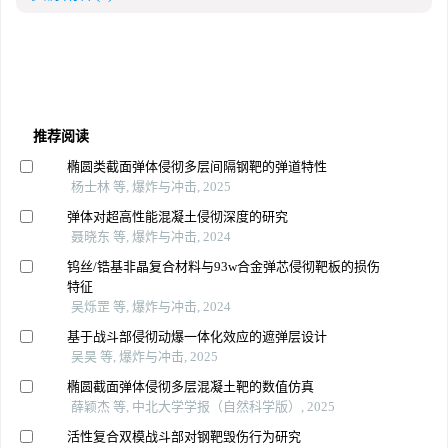
推荐阅读
椭圆类截面弹体侵彻多层间隔钢靶的弹道特性
杨士林 等, 爆炸与冲击, 2025
弹体对超高性能混凝土侵彻深度的研究
聂晓东 等, 爆炸与冲击, 2024
钨丝/锆基非晶复合材料与93w合金弹芯侵彻靶板的损伤
特征
吴烁罡 等, 爆炸与冲击, 2024
基于战斗部侵彻动爆一体化效应的遮弹层设计
吴昊 等, 爆炸与冲击, 2025
椭圆截面弹体侵彻多层混凝土靶的数值仿真
薛颖杰 等, 中北大学学报（自然科学版）, 2025
活性复合双模战斗部对钢靶毁伤行为研究