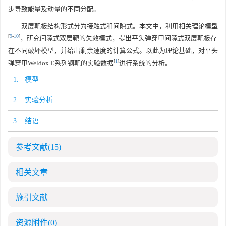
步导致能量及动量的不同分配。
双层靶板结构形式分为接触式和间隙式。本文中，利用相关理论模型
[
9
-
10
]
，研究间隙式双层靶的失效模式，提出平头弹穿甲间隙式双层靶板存
在不同破坏模型，并给出剩余速度的计算公式。以此为理论基础，对平头
[
1
]
弹穿甲Weldox E系列钢靶的实验数据
进行系统的分析。
1. 模型
2. 实验分析
3. 结语
参考文献
(15)
相关文章
施引文献
资源附件
(0)