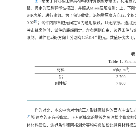
图 2
给出了负泊松比蜂窝材料的计算模型示意图。利用显式动力学
铝，假定为理想弹塑性模型，并服从Mises屈服准则；上、下
S4R壳单元进行离散。为了保证收敛，沿胞壁厚度方向取5个
[
9
]
0.02
；试件内部各胞元间定义为通用接触，且无摩擦。通用接
冲击蜂窝体时，试件的底端固定，左右两侧自由，边界条件与文
限制。试件在
x
和
y
方向上分别有12和14个胞元。数值研究表明
表
Table 1.
Paramet
-3
材料
ρ
/(kg·m
)
铝
2 700
刚性板
7 800
作为对比，本文中也对传统正方形蜂窝结构的面内冲击动
[
11
]
所建立的正方形蜂窝。正方形蜂窝的壁长为负泊松比蜂窝相
体材料属性、边界条件和网格划分等均与负泊松比蜂窝材料模