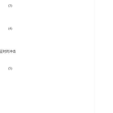
(3)
(4)
征时的冲击
(5)