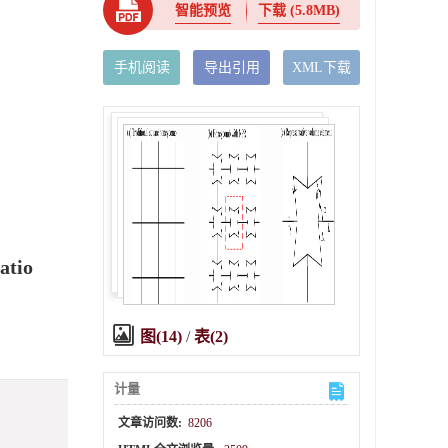
智能预览
下载
(5.8MB)
手机阅读
导出引用
XML下载
atio
图(14)
/
表(2)
计量
文章访问数:
8206