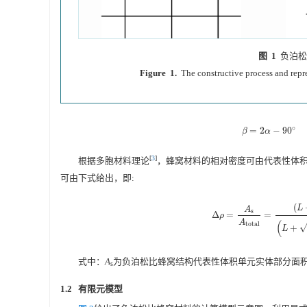
图 1
负泊松
Figure 1.
The constructive process and rep
∘
=
2
−
90
β
=
2
α
−
90
∘
β
α
[
3
]
根据多胞材料理论
，蜂窝材料的相对密度可由代表性体
可由下式给出，即:
(
L
A
s
Δ
=
=
Δ
ρ
=
A
s
A
t
o
t
a
l
=
(
L
+
2
L
s
)
t
(
L
ρ
(
A
t
o
t
a
l
√
+
L
式中：
A
为负泊松比蜂窝结构代表性体积单元实体部分面
s
1.2 有限元模型