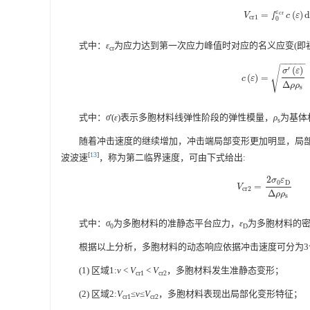
ε
=
∫
(
)
d
c
r
V
c
r
1
=
∫
0
ε
c
r
c
(
ε
)
d
ε
V
c
ε
c
r
1
0
式中：
ε
为应力达到第一次应力峰值时对应的名义应变(即
cr
−
−
−
−
−
√
′
(
)
σ
ε
(
)
=
c
(
ε
)
=
σ
′
(
ε
)
Δ
ρ
ρ
s
c
ε
Δ
ρ
ρ
s
式中：
σ
'(
ε
)表示多胞材料线弹性阶段的弹性模量，
ρ
为基体
s
随着冲击速度的继续增加，冲击端局部变形更加明显，局
[
13
]
波波速
，称为第二临界速度，可由下式给出:
2
σ
ε
0
D
=
V
c
r
2
=
2
σ
0
ε
D
Δ
ρ
ρ
s
V
c
r
2
Δ
ρ
ρ
s
式中：
σ
为多胞材料的准静态平台应力，
ε
为多胞材料的密
0
D
根据以上分析，多胞材料的动态响应依据冲击速度可分为3
(1) 区域1:
v
<
V
<
V
，多胞材料发生准静态变形；
cr1
cr2
(2) 区域2:
V
≤
v
≤
V
，多胞材料表现出局部化变形特征；
cr1
cr2