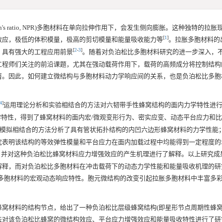
sson's ratio, NPR)多胞材料在单向拉伸作用下，会发生侧向膨胀。这种独特的拉
[
1
]
效应，极低的体积模量，极高的剪切模量和能量吸收能力等
。拉胀多胞材料的
[
2
-
3
]
，具有强大的工程应用前景
。随着对负泊松比多胞材料研究的进一步深入，
工程师们关注的前沿课题，尤其在强动载荷作用下，载荷的高频成分将控制结构
著。因此，如何建立微结构与多胞材料动力学响应间的关系，也是负泊松比多胞
4
]
运用理论分析和实验相结合的方法对六韧带手性蜂窝结构的面内力学特性进
特性，得到了蜂窝材料的面内宏/微观变形行为、密实应变、动态平台应力和
模拟相结合的方法分析了具有管状拓扑结构的内凹六边形蜂窝材料的力学性能
表明该结构的等效弹性模量和平台应力在面内加载过程中均能得到一定程度的增强
，并对这种负泊松比蜂窝材料应力增强效应的产生机理进行了解释。以上研究成
解释，而对负泊松比多胞材料在冲击载荷下的动态力学性能和能量吸收机理的研
多胞材料的宏观动态响应特性。胞元微结构的改变引起拉胀多胞材料中丰富多
窝材料的结构节点，给出了一种负泊松比层级蜂窝结构(即星形节点周期性蜂窝
法对该负泊松比蜂窝的微结构效应、平台应力增强效应和能量吸收特性进行了研