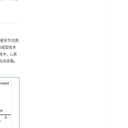
即星形节点周
速成型技术
其中，
L
表
s
点间夹角。