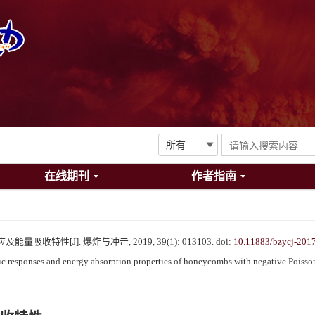
在线期刊
作者指南
收特性[J]. 爆炸与冲击, 2019, 39(1): 013103.
doi:
10.11883/bzycj-201
ponses and energy absorption properties of honeycombs with negative Poisson's