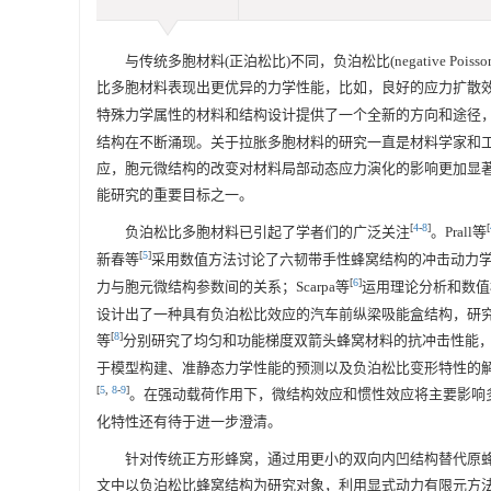
与传统多胞材料(正泊松比)不同，负泊松比(negative Poi
比多胞材料表现出更优异的力学性能，比如，良好的应力扩散
特殊力学属性的材料和结构设计提供了一个全新的方向和途径
结构在不断涌现。关于拉胀多胞材料的研究一直是材料学家和
应，胞元微结构的改变对材料局部动态应力演化的影响更加显
能研究的重要目标之一。
[
4
-
8
]
[
负泊松比多胞材料已引起了学者们的广泛关注
。Prall等
[
5
]
新春等
采用数值方法讨论了六韧带手性蜂窝结构的冲击动力学
[
6
]
力与胞元微结构参数间的关系；Scarpa等
运用理论分析和数值
设计出了一种具有负泊松比效应的汽车前纵梁吸能盒结构，研究
[
8
]
等
分别研究了均匀和功能梯度双箭头蜂窝材料的抗冲击性能
于模型构建、准静态力学性能的预测以及负泊松比变形特性的
[
5
,
8
-
9
]
。在强动载荷作用下，微结构效应和惯性效应将主要影响
化特性还有待于进一步澄清。
针对传统正方形蜂窝，通过用更小的双向内凹结构替代原蜂
文中以负泊松比蜂窝结构为研究对象，利用显式动力有限元方