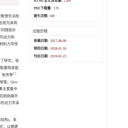
HTML全文浏览量:
2509
PDF下载量:
170
胀现象使负泊松
被引次数:
100
出现为具有
不同微拓扑
出版历程
的动力响
收稿日期:
2017-08-06
材料力学性
修回日期:
2018-01-16
刊出日期:
2019-01-25
行了研究；张
比能量吸收能
[
7
]
；张伟等
；Qiao
果主要集中
究刚刚展开
彩的动力学演
结构)。本
究，以期建