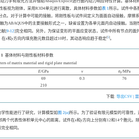
有限元方法并借助Abaqus/Explicit进行面内动力响应特性计算。基体材
刚性板视为刚体，采用R3D4单元进行离散，具体材料参数如
表 1
所示。试件中各
积分点。对于计算中可能的接触，将刚性板与试件间定义为面面自动接触，摩擦
触为ABAQUS中的主要接触形式之一，缺省设置为各单元面内自动接触。当刚
献[
9
-
12
]完全相同。另外，为保证变形的平面应变状态，试件中所有节点的面
[
5
]
，在
x
和
y
方向内填充胞元数目超过10时，其动态响应趋于稳定
。
 1
基体材料与刚性板材料参数
ers of matrix material and rigid plate material
E
/GPa
ν
σ
/MPa
y
69
0.3
76
210
下载:
导出CSV
|
力学性能进行了研究，计算模型如
图 2(a)
所示。为了验证有限元模型的可靠性，选
邻两个代表性体积单元中心的距离，试件在
x
和
y
方向上分别有12和14个胞元。
型完全相同。