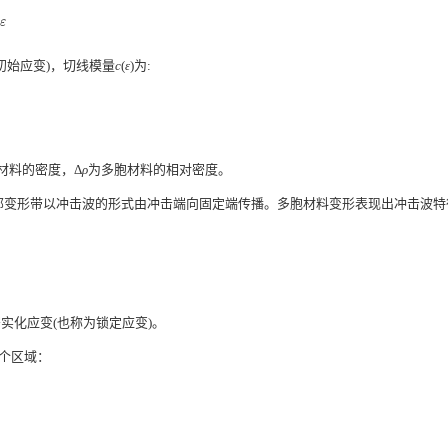
ε
初始应变)，切线模量
c
(
ε
)为:
材料的密度，Δ
ρ
为多胞材料的相对密度。
部变形带以冲击波的形式由冲击端向固定端传播。多胞材料变形表现出冲击波特
实化应变(也称为锁定应变)。
个区域：