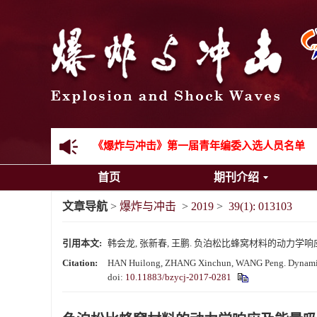
《爆炸与冲击》2025年度优秀名单
先进载运装备机械冲击失效与防护专题征稿启事
金属材料动态多尺度断裂专题征稿启事
结构物高速出入水问题专题征稿启事
《爆炸与冲击》第一届青年编委入选人员名单
首页
期刊介绍
《爆炸与冲击》向2024年度审稿专家致谢
文章导航
>
爆炸与冲击
>
2019
>
39(1): 013103
《爆炸与冲击》2025年度优秀名单
引用本文:
韩会龙, 张新春, 王鹏. 负泊松比蜂窝材料的动力学响应及能量吸
Citation:
HAN Huilong, ZHANG Xinchun, WANG Peng. Dynamic res
doi:
10.11883/bzycj-2017-0281