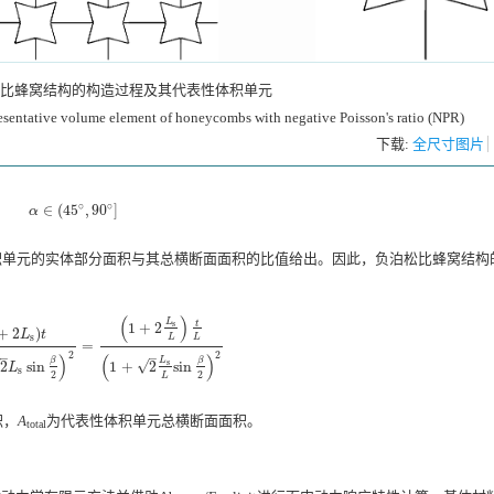
比蜂窝结构的构造过程及其代表性体积单元
resentative volume element of honeycombs with negative Poisson's ratio (NPR)
下载:
全尺寸图片
∘
∘
∈
(
45
,
90
]
α
∈
(
45
∘
,
90
∘
]
α
积单元的实体部分面积与其总横断面面积的比值给出。因此，负泊松比蜂窝结构
(
)
L
t
s
1
+
2
+
2
)
L
t
s
L
L
=
+
2
L
s
sin
β
2
)
2
=
(
1
+
2
L
s
L
)
t
L
(
1
+
2
L
s
L
sin
β
2
)
2
2
2
–
–
)
(
)
β
β
L
s
√
2
sin
1
+
2
sin
L
s
2
2
L
积，
A
为代表性体积单元总横断面面积。
total