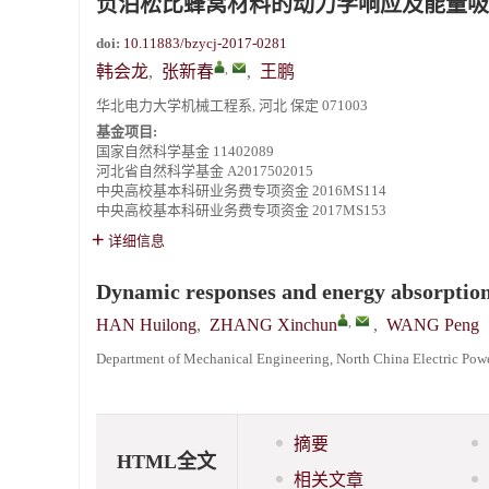
负泊松比蜂窝材料的动力学响应及能量吸
doi:
10.11883/bzycj-2017-0281
,
韩会龙
,
张新春
,
王鹏
华北电力大学机械工程系, 河北 保定 071003
基金项目:
国家自然科学基金
11402089
河北省自然科学基金
A2017502015
中央高校基本科研业务费专项资金
2016MS114
中央高校基本科研业务费专项资金
2017MS153
详细信息
Dynamic responses and energy absorption 
,
HAN Huilong
,
ZHANG Xinchun
,
WANG Peng
Department of Mechanical Engineering, North China Electric Pow
摘要
HTML全文
相关文章