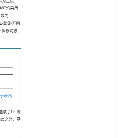
料为金属
胞壁均采用
系数为
性板沿
y
方向
外位移均被
 显示表格
取了Liu等
除此之外，基