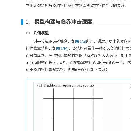
立胞元微结构与负泊松比多胞材料宏观动力学性能间的关系。
1. 模型构建与临界冲击速度
1.1 几何模型
对于传统正方形蜂窝，如
图 1(a)
所示，通过用更小的双向内
期性蜂窝结构，如
图 1(b)
)，该结构可看作一种引入负泊松比层
的日益成熟，负泊松比蜂窝材料的制备难度将大大减小，加工
示节点胞壁的长度，
L
表示连接蜂窝材料的韧带长度的一半，
t
对于负泊松比蜂窝结构，夹角
α
与
β
存在如下关系：