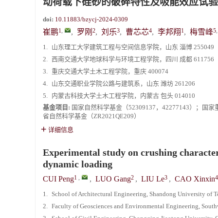
动荷载下硅砂的破碎特性及吸能效应试验
doi:
10.11883/bzycj-2024-0309
1
,
2
3
4
1
5
崔鹏
,
罗刚
,
刘乐
,
曹芯芯
,
李邦翔
,
梅雪峰
1.
山东理工大学建筑工程与空间信息学院，山东 淄博 255049
2.
西南交通大学地球科学与环境工程学院，四川 成都 611756
3.
重庆交通大学土木工程学院，重庆 400074
4.
山东交通职业学院公路与建筑系，山东 潍坊 261206
5.
内蒙古科技大学土木工程学院，内蒙古 包头 014010
基金项目:
国家自然科学基金（52309137，42277143）；国家
省自然科学基金（ZR2021QE209）
详细信息
Experimental study on crushing characteri
dynamic loading
1
,
2
3
4
CUI Peng
,
LUO Gang
,
LIU Le
,
CAO Xinxin
1.
School of Architectural Engineering, Shandong University of
2.
Faculty of Geosciences and Environmental Engineering, South