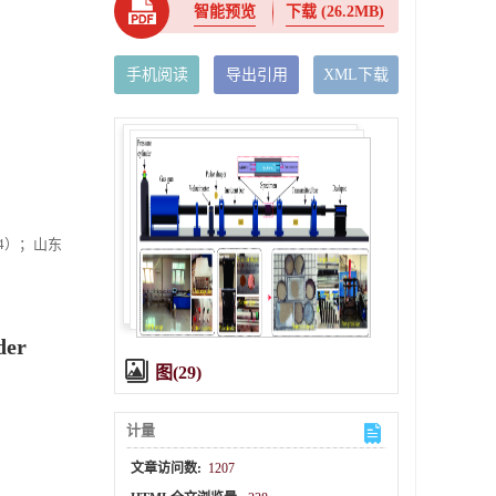
智能预览
下载
(26.2MB)
手机阅读
导出引用
XML下载
04）；山东
der
图(29)
计量
文章访问数:
1207