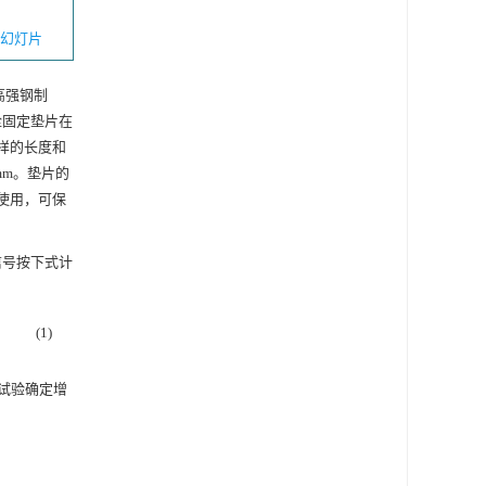
幻灯片
高强钢制
栓固定垫片在
样的长度和
mm。垫片的
使用，可保
信号按下式计
(1)
试验确定增