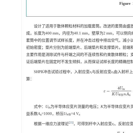
Figure 
设计了适用于散体颗粒材料的加载套筒。改进的套筒由盛
成，长度为400 mm，内径为40.1 mm，壁厚为2 mm
套筒中的位置调节试样长度，并在冲击过程中排出空气，减小试
初始密度；垫片分别为前端垫片、后端垫片和支撑垫片。前端和后端垫
主要作用是消除试件与杆端之间的不连续性和约束散体颗粒；支
证后端垫片在固定时不发生倾斜，从而保证试样长度的精确控
SHPB冲击试验过程中，入射应变
ε
与反射应变
ε
由入射杆上
i
r
算：
4
U
i
n
=
ε
=
4
U
i
n
K
U
W
B
n
A
ε
K
U
n
A
W
B
u
式中：
U
为半导体应变片测量的电压；
K
为半导体应变片灵
in
益系数
A
=
1000
，桥压
U
=4 V。
u
WB
[
25
]
根据一维应力波理论
，可得到杆中入射应变
ε
、反射应
i