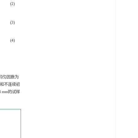
(2)
(3)
(4)
不均匀因数为
孔隙和不连续初
3 mm的试样