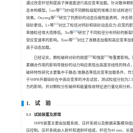
通过改变杆径和提高子弹速度进行高应变率加载。针对散体颗
[
13
]
态本构模型。Luo等
对9组不同颗粒级配的埃格兰砂试样进
[
14
]
效果。Ouyang等
研究了钙质砂的动态压缩性能表明，冲击荷载
[
15
]
硅砂更佳。Lv等
对比了粒径对钙砂和硅砂动态应力-应变的
[
16
]
率随粒径增大而降低。Xu等
研究了不同粒径分布钙砂的断裂
[
17
]
受应变速率的影响。Xiao等
对比了准静态加载和高应变率加
高于动态加载。
[
18
]
[
19
]
已经证实，颗粒破碎对砂的刚度
和强度
有重要影响。
素耦合作用的影响导致砂的动力响应表现出高度非线性的特点
破碎特性研究主要集中于静态/准静态等低应变率加载条件，
于SHPB开展硅砂在中高应变率的冲击试验，测试粒组分别为2.5～5.0 
为的影响，并对颗粒分形破碎和能量吸收特征进行量化和分析
1. 试 验
1.1 试验装置及原理
SHPB装置主要由加载系统、压杆系统以及数据采集模块组
压控制。压杆系统由入射杆和透射杆组成，杆径为40 mm，长