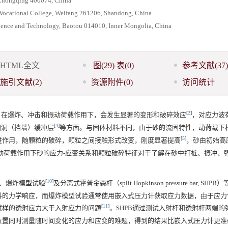
, Chongqing 400074, China
 Vocational College, Weifang 261206, Shandong, China
Science and Technology, Baotou 014010, Inner Mongolia, China
HTML全文
图
(29)
表
(0)
参考文献
(37)
施引文献
(2)
资源附件
(0)
访问统计
[
2
]
，在爆炸、冲击和振动荷载作用下，会发生显著的变形和破碎效应
，对应力波
[
4
]
棚洞（挡墙）缓冲层
等方面。与固体材料不同，由于砂的流固特性，动荷载下材
[
5
]
进作用，随颗粒的破碎，颗粒之间接触形式改变，刚度显著提高
，砂由初始高
动荷载作用下砂的应力-应变关系和颗粒破碎特征对于了解在砂中打桩、振冲、
[
10
]
、爆炸模型试验
及分离式霍普金森杆（split Hopkinson pressure bar, SHP
料的力学响应，而爆炸模型试验通常使用嵌入式压力计获取应力数据，由于应力
[
11
]
试样的透射应力大于入射应力的问题
。SHPB通过测试入射杆和透射杆两端的
位置同时测量随时间变化的应力和应变的难题，得到的结果比嵌入式压力计更准