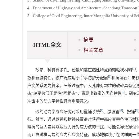
3.
School of Civil Engineering, Chongqing Jiaotong University
4.
Department of Highway and Architecture, Shandong Transport
5.
College of Civil Engineering, Inner Mongolia University of 
摘要
HTML全文
相关文章
[
1
]
砂是一种具有多孔、松散和高压缩性特点的颗粒状材料
[
3
]
散和衰减特性，被广泛应用于军事防护分配层
和抗落石冲击
应变关系更为复杂。压缩过程中，大孔隙对颗粒的破碎具有促
[
6
]
态”转变为低压缩性“固相态”，表现出致密的类岩特性
。研究
冲击中的动力学特性具有重要意义。
[
7
]
[
8
]
[
9
]
砂的动力学响应研究可采用重锤系统
、激波管
、摆锤
行。然而，通过落锤和摆锤装置很难获得中高应变率条件下材
阻抗的巨大差异以及压力计对应力波的干扰，可能会导致穿过
而计算试样两端的应力和应变特征，成功地解决了在试样同一