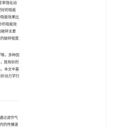
变率强化动
更好的吸能
的吸能效果比
砂的吸能效
的破碎主要
粒的破碎程度
]
等。多种因
外，既有砂的
此，本文中基
对硅砂动力学行
通过调节气
杆内的传播速