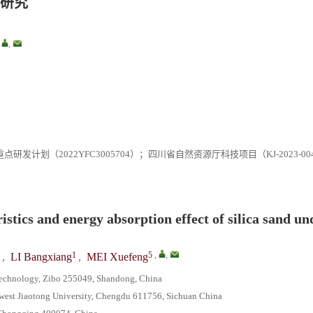
研究
,
,
重点研发计划（2022YFC3005704）；四川省自然资源厅科技项目（KJ-2023-0
stics and energy absorption effect of silica sand un
1
5
,
,
,
LI Bangxiang
,
MEI Xuefeng
 Technology, Zibo 255049, Shandong, China
west Jiaotong University, Chengdu 611756, Sichuan China