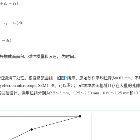
+
+
)
ε
i
+
ε
r
+
ε
t
)
ε
ε
r
t
−
−
)
d
i
−
ε
r
−
ε
t
)
d
t
ε
ε
t
r
t
−
)
r
−
ε
t
)
ε
r
t
杆横截面面积、弹性模量和波速，
t
为时间。
 h恒温烘干处理。根据级配曲线，如
图2
所示，原始砂样平均粒径为0.63 mm，
 electron microscope, SEM）图。可以看出，砂颗粒表面粗糙且存在大量的
粒组分别为2.5～5 mm、1.25～2.50 mm、0.60～1.25 mm和<0.