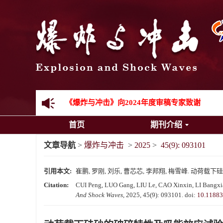
先进载运装备机械冲击失效与防护专题征稿启事
金属材料动态多尺度断裂专题征稿启事
结构物高速出入水问题专题征稿启事
《爆炸与冲击》第一届青年编委入选人员名单
《爆炸与冲击》向2024年度审稿专家致谢
首页
期刊介绍
《爆炸与冲击》2025年度优秀名单
文章导航
>
爆炸与冲击
>
2025
>
45(9): 093101
引用本文:
崔鹏, 罗刚, 刘乐, 曹芯芯, 李邦翔, 梅雪峰. 动荷载下硅砂
Citation:
CUI Peng, LUO Gang, LIU Le, CAO Xinxin, LI Bangxiang
And Shock Waves
, 2025, 45(9): 093101.
doi:
10.11883