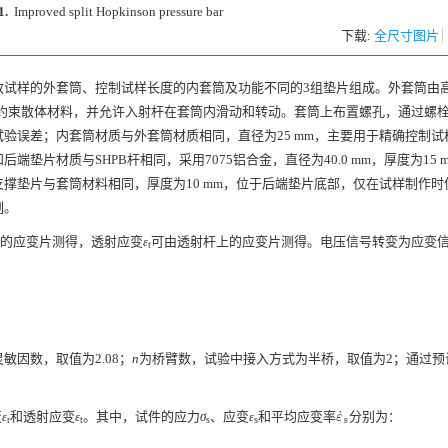
1.
Improved split Hopkinson pressure bar
下载:
全尺寸图片
放试样的外套筒、控制试样长度的内套筒及功能不同的3组垫片组成。外套筒由
，可以侧向约束散体材料，并允许入射杆在套筒内滑动和转动。套筒上布置螺孔，通过螺
验误差；内套筒材质与外套筒材质相同，直径为25 mm，主要用于精确控制试
片材质与SHPB杆相同，采用7075铝合金，直径为40.0 mm，厚度为15 
撑垫片与套筒材料相同，厚度为10 mm，位于后端垫片底部，仅在试样制作时
制。
的应变片测得，透射应变
ε
可由透射杆上的应变片测得。电压信号转变为应变
t
u
敏因数，取值为2.08；
n
为桥臂数，试验中接入方式为半桥，取值为2；通过预
˙
变
ε
和透射应变
ε
。其中，试件的应力
σ
、应变
ε
和平均应变率
分别为：
ε
˙
s
ε
s
r
t
s
s