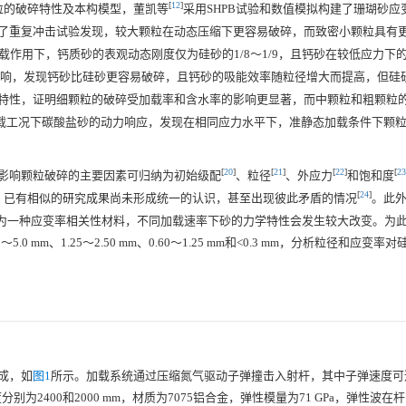
[
12
]
粒的破碎特性及本构模型，董凯等
采用SHPB试验和数值模拟构建了珊瑚砂应
行了重复冲击试验发现，较大颗粒在动态压缩下更容易破碎，而致密小颗粒具有
作用下，钙质砂的表观动态刚度仅为硅砂的1/8～1/9，且钙砂在较低应力下
影响，发现钙砂比硅砂更容易破碎，且钙砂的吸能效率随粒径增大而提高，但硅
特性，证明细颗粒的破碎受加载率和含水率的影响更显著，而中颗粒和粗颗粒
载工况下碳酸盐砂的动力响应，发现在相同应力水平下，准静态加载条件下颗
[
20
]
[
21
]
[
22
]
[
23
影响颗粒破碎的主要因素可归纳为初始级配
、粒径
、外应力
和饱和度
[
24
]
，已有相似的研究成果尚未形成统一的认识，甚至出现彼此矛盾的情况
。此
作为一种应变率相关性材料，不同加载速率下砂的力学特性会发生较大改变。为
mm、1.25～2.50 mm、0.60～1.25 mm和<0.3 mm，分析粒径和应变率
。
成，如
图1
所示。加载系统通过压缩氮气驱动子弹撞击入射杆，其中子弹速度可
度分别为
2400
和
2000
mm，材质为7075铝合金，弹性模量为71 GPa，弹性波在