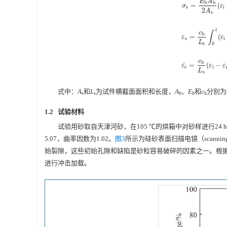
E
A
b
b
=
(
σ
s
=
E
b
A
b
2
A
s
(
σ
ε
s
i
2
A
s
t
c
∫
b
=
(
ε
s
=
c
b
L
s
∫
0
t
(
ε
ε
ε
s
i
L
s
0
c
b
˙
=
(
−
ε
s
˙
=
c
b
L
s
(
ε
i
−
ε
ε
ε
ε
s
i
L
s
式中：
A
和
L
为试件横截面面积和长度，
A
、
E
和
c
分别为
s
s
b
b
b
1.2 试验材料
试验用砂取自天津河砂，在105 ℃的烘箱中对砂样进行24
5.07，曲率因数为1.02。
图3
所示为硅砂表面扫描电镜（scanning
始裂隙，这些初始孔隙和缺陷是砂粒容易破碎的因素之一。根据试验设计，选用
进行冲击加载。