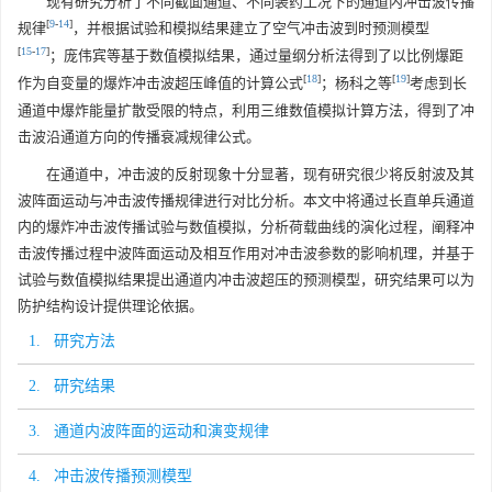
现有研究分析了不同截面通道、不同装药工况下的通道内冲击波传播
[
9
-
14
]
规律
，并根据试验和模拟结果建立了空气冲击波到时预测模型
[
15
-
17
]
；庞伟宾等基于数值模拟结果，通过量纲分析法得到了以比例爆距
[
18
]
[
19
]
作为自变量的爆炸冲击波超压峰值的计算公式
；杨科之等
考虑到长
通道中爆炸能量扩散受限的特点，利用三维数值模拟计算方法，得到了冲
击波沿通道方向的传播衰减规律公式。
在通道中，冲击波的反射现象十分显著，现有研究很少将反射波及其
波阵面运动与冲击波传播规律进行对比分析。本文中将通过长直单兵通道
内的爆炸冲击波传播试验与数值模拟，分析荷载曲线的演化过程，阐释冲
击波传播过程中波阵面运动及相互作用对冲击波参数的影响机理，并基于
试验与数值模拟结果提出通道内冲击波超压的预测模型，研究结果可以为
防护结构设计提供理论依据。
1. 研究方法
2. 研究结果
3. 通道内波阵面的运动和演变规律
4. 冲击波传播预测模型