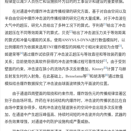
规律是以减少人员伤亡和设施损坏为目的的工事设计和建设的重要依据。
在对通道中的爆炸冲击波传播规律的研究方面，基于对自由空间以及
半自由空间中爆炸冲击波的传播规律的研究已有大量成果。对于冲击波在
[
1
]
大气中的超压，研究人员给出了多种工况下的算式。亨利奇
给出了冲击
[
2
]
波超压在不同等效距离下的算式，贝克
给出了冲击波压力关于等效距离
的算式和冲量与爆距的关系。使用ANSYS/LS-DYNA进行数值模拟时，以
[
3
]
比例爆距作为依据来选用TNT爆炸模型的网格尺寸相对来说较为合理
。
[
4
]
姬建荣等
通过爆炸试验获得了冲击波正超压与等效直径和等效装药量的
[
5
]
关系；目前使用仿真软件获得的冲击波传播过程可靠性较好
。由于受到
[
6
]
壁面的约束，冲击波在狭小的流场内多次反射叠加，Kinney
计算了马赫
[
7
]
[
8
]
反射发生时的入射角，在此基础上，Benselama等
和胡涛等
通过数值
模拟结合爆炸数据探究了冲击波由球面波转换为平面波的位置。
由于通道四周壁面的阻挠和约束作用，爆炸毁伤元的传播规律显著区
别于自由场环境。炸药在半封闭结构内爆炸时，冲击波的传播状态比在自
由场中要复杂得多，结构冲击波在隧道狭长的空间中会出现多次反射叠
加，在通道中产生超压峰值高、持续时间短的冲击波并向内传播，武器的
杀伤效果增强，对通道中的防护设施构成严重威胁。