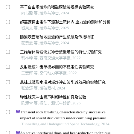
基于自由场爆炸的猪鼓膜破裂规律实验研究
向书毅 等, 爆炸与冲击, 2024
超高速撞击条件下混凝土靶体内 应力波的测量和分析
钱秉文 等, 爆炸与冲击, 2025
隧道表面爆破地震波的产生机制及传播特征
蒙贤忠 等, 爆炸与冲击, 2024
三维岩体滑坡诱发冲击波近场波的特性试验研究
韩林峰 等, 西南交通大学学报, 2022
反射激波冲击单模界面的不稳定性实验研究
王宏辉 等, 空气动力学学报, 2022
悬挂式矩形水墙对爆炸冲击波削减效果的实验研究
张波涛 等, 爆破器材, 2024
弹性球壳冲击噪声时频特性仿真及试验
陈添宝 等, 振动、测试与诊断, 2025
Transient rock breaking characteristics by successive
impact of shield disc cutters under confining pressure
conditions
Tunnelling and Underground Space Technology, 2024
An active interfacial drag- and heat-reduction technique