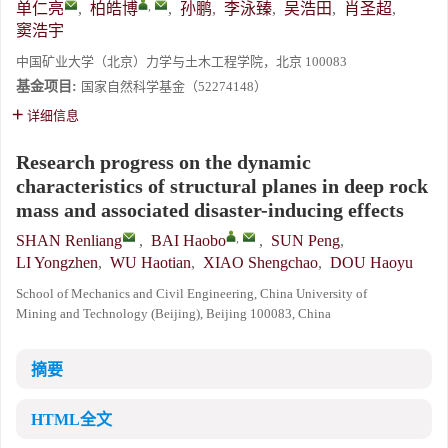
,
单仁亮
,
柏皓博
,
孙鹏
,
李泳臻
,
吴浩田
,
肖圣超
,
窦浩宇
中国矿业大学（北京）力学与土木工程学院，北京 100083
基金项目:
国家自然科学基金（52274148）
详细信息
Research progress on the dynamic
characteristics of structural planes in deep rock
mass and associated disaster-inducing effects
,
SHAN Renliang
,
BAI Haobo
,
SUN Peng
,
LI Yongzhen
,
WU Haotian
,
XIAO Shengchao
,
DOU Haoyu
School of Mechanics and Civil Engineering, China University of
Mining and Technology (Beijing), Beijing 100083, China
摘要
HTML全文