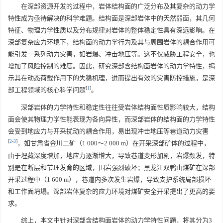
在深部资源开发的过程中，岩体结构面的广泛分布及其复杂的动力学
特性成为亟待解决的科学难题。结构面是深部岩体中的天然弱面，其几何
特征、物理力学性质以及分布规律对岩体的整体稳定性具有深远影响。在
深部复杂应力环境下，结构面的动力学行为及其与周围岩体的耦合作用可
能引发一系列动力灾害，如岩爆、冲击地压等。这不仅威胁工程安全，也
增加了风险控制的难度。因此，研究深部含结构面岩体的动力学特性，揭
示其在动态荷载作用下的失稳机理，进而提出有效的灾害防控措施，是深
[
1
]
部工程领域的核心科学问题
。
深部岩体的力学特性和稳定性往往受岩体结构面性质影响较大，结构
面会使其物理力学性能表现为各向异性，而深部岩体的结构面的力学特性
会受到地应力与开采扰动的耦合作用，易出现冲击地压等巷道动力灾害
[
2
-
3
]
，如甘肃省金川二矿（1 000～2 000 m）在开采深部矿体的过程中，
由于埋藏深度增加，地应力逐渐增大，导致巷道变形加剧，岩爆频发，特
别是在断层和节理发育的区域，围岩强烈破坏；黑龙江双鸭山煤矿在深部
开采过程中（1 600 m），巷道内多次发生岩爆，导致支护系统局部损坏
和工作面坍塌。深部岩体复杂的应力环境对煤矿安全开采提出了更高的要
求。
综上，本文中针对深部含结构面岩体的动力学特性问题，将其分为3