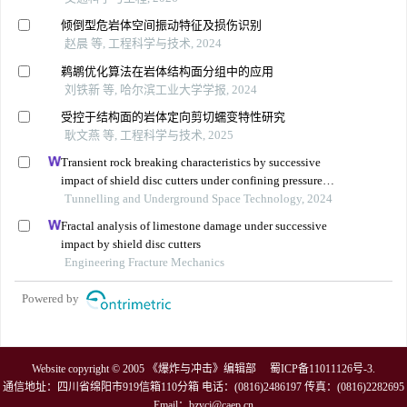
倾倒型危岩体空间振动特征及损伤识别
赵晨 等, 工程科学与技术, 2024
鹈鹕优化算法在岩体结构面分组中的应用
刘铁新 等, 哈尔滨工业大学学报, 2024
受控于结构面的岩体定向剪切蠕变特性研究
耿文燕 等, 工程科学与技术, 2025
Transient rock breaking characteristics by successive
impact of shield disc cutters under confining pressure
conditions
Tunnelling and Underground Space Technology, 2024
Fractal analysis of limestone damage under successive
impact by shield disc cutters
Engineering Fracture Mechanics
Powered by
Website copyright © 2005 《爆炸与冲击》编辑部
蜀ICP备11011126号-3
.
通信地址：四川省绵阳市919信箱110分箱 电话：(0816)2486197 传真：(0816)2282695
Email：
bzycj@caep.cn