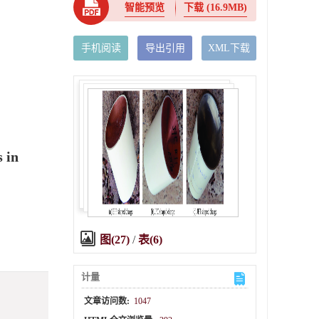
智能预览
下载
(16.9MB)
手机阅读
导出引用
XML下载
s in
图(27)
/
表(6)
计量
文章访问数:
1047