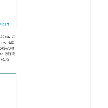
幻灯片
0 cm、高
 cm、长度
中心线与水桶
2（弧形靶
靶上贴有