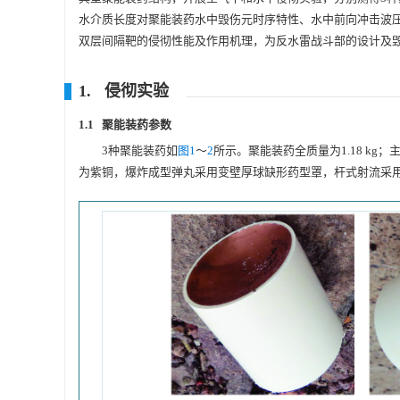
水介质长度对聚能装药水中毁伤元时序特性、水中前向冲击波
双层间隔靶的侵彻性能及作用机理，为反水雷战斗部的设计及
1. 侵彻实验
1.1 聚能装药参数
3种聚能装药如
图1
～
2
所示。聚能装药全质量为1.18 kg；主
为紫铜，爆炸成型弹丸采用变壁厚球缺形药型罩，杆式射流采