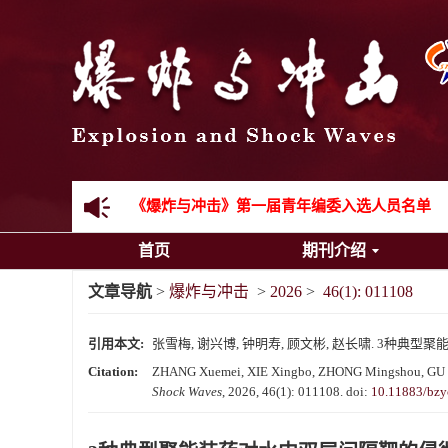
《爆炸与冲击》2025年度优秀名单
先进载运装备机械冲击失效与防护专题征稿启事
金属材料动态多尺度断裂专题征稿启事
结构物高速出入水问题专题征稿启事
《爆炸与冲击》第一届青年编委入选人员名单
首页
期刊介绍
《爆炸与冲击》向2024年度审稿专家致谢
文章导航
>
爆炸与冲击
>
2026
>
46(1): 011108
《爆炸与冲击》2025年度优秀名单
引用本文:
张雪梅, 谢兴博, 钟明寿, 顾文彬, 赵长啸. 3种典型聚能装
Citation:
ZHANG Xuemei, XIE Xingbo, ZHONG Mingshou, GU Wenbin
Shock Waves
, 2026, 46(1): 011108.
doi:
10.11883/bzy