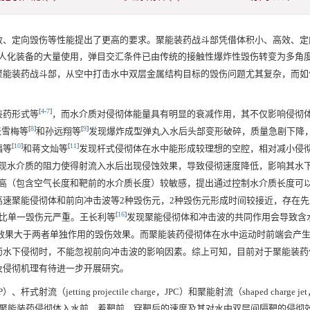
效、定向毁伤等性能提出了更高的要求。聚能装药战斗部凭借体积小、高效、定
人化装备的大量使用，弹目交汇条件已由传统的接触性爆炸性毁伤转变为多角
聚能装药战斗部，从空中打击水中双层金属结构目标的毁伤问题尤其复杂，而如
。
[
4
-
7
]
装药形式等
，而水介质对侵彻体能量具有明显的衰减作用，其不仅影响侵彻
[
8
]
[
9
]
张雪梅等
和孙远翔等
发现爆炸成型弹丸入水后头部变形破碎，质量急剧下降
[
10
]
[
11
]
福等
和蒋文灿等
发现杆式侵彻体在水中能形成较理想的空腔，相对减小侵
现水介质的阻力使得射流入水后出现侵蚀效果，导致侵彻速度降低，影响其水
高（包含空气长度和靶前的水介质长度）较敏感，提出通过控制水介质长度可
速聚能侵彻体和前向冲击波等2种毁伤元，2种毁伤元形成时间较接近，存在先
[
16
]
比单一毁伤元严重。王长利等
发现聚能侵彻体和冲击波的共同作用会导致含
效果大于两者单独作用的毁伤效果。而聚能装药侵彻体在水中运动时前端会产
药水下侵彻时，不能忽视前向冲击波的影响因素。综上可知，目前对于聚能装药
及侵彻机理有待进一步开展研究。
P）、杆式射流（jetting projectile charge，JPC）和聚能射流（shaped charge j
种聚能装药侵彻体入水前、着靶前、穿靶后的速度及其对水中双层间隔靶的侵彻