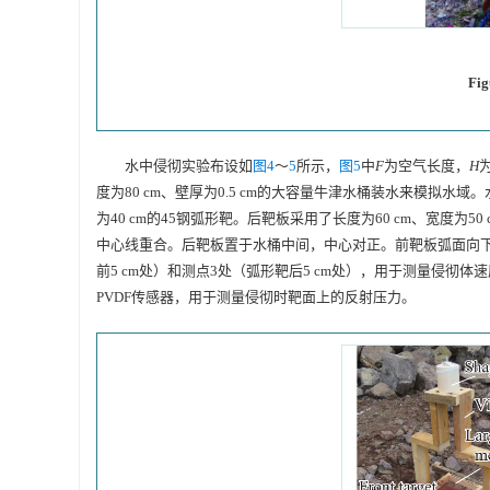
Fig
水中侵彻实验布设如
图4
～
5
所示，
图5
中
F
为空气长度，
H
度为80 cm、壁厚为0.5 cm的大容量牛津水桶装水来模拟水域
为40 cm的45钢弧形靶。后靶板采用了长度为60 cm、宽度为
中心线重合。后靶板置于水桶中间，中心对正。前靶板弧面向下
前5 cm处）和测点3处（弧形靶后5 cm处），用于测量侵
PVDF传感器，用于测量侵彻时靶面上的反射压力。