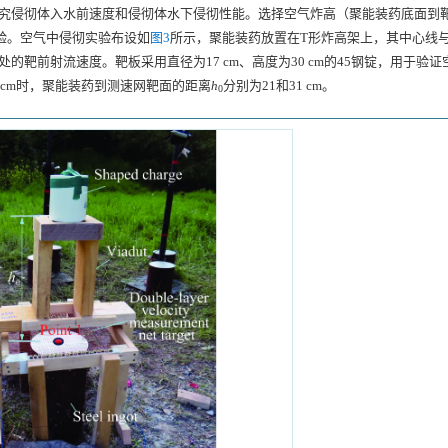
研究侵彻体入水前速度和侵彻体水下侵彻性能。选择空气炸高（聚能装药底面到
行实验。空气中侵彻实验布设如
图3
所示，聚能装药放置在T形炸高架上，其中心线
的靶前射流速度。靶板采用直径为17 cm、高度为30 cm的45钢锭，用于验
5 cm时，聚能装药到测速网靶面的距离
h
分别为21和31 cm。
0