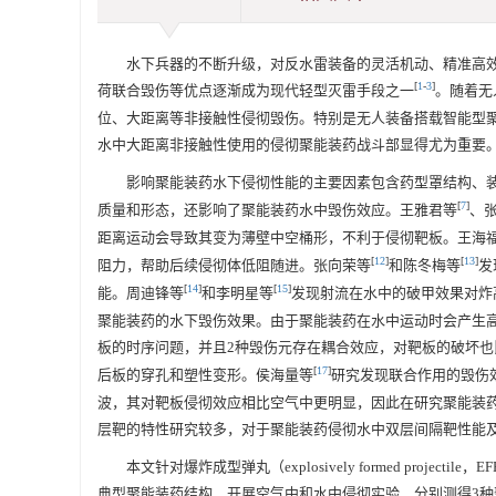
水下兵器的不断升级，对反水雷装备的灵活机动、精准高
[
1
-
3
]
荷联合毁伤等优点逐渐成为现代轻型灭雷手段之一
。随着无
位、大距离等非接触性侵彻毁伤。特别是无人装备搭载智能型
水中大距离非接触性使用的侵彻聚能装药战斗部显得尤为重要
影响聚能装药水下侵彻性能的主要因素包含药型罩结构、
[
7
]
质量和形态，还影响了聚能装药水中毁伤效应。王雅君等
、
距离运动会导致其变为薄壁中空桶形，不利于侵彻靶板。王海
[
12
]
[
13
]
阻力，帮助后续侵彻体低阻随进。张向荣等
和陈冬梅等
发
[
14
]
[
15
]
能。周迪锋等
和李明星等
发现射流在水中的破甲效果对炸
聚能装药的水下毁伤效果。由于聚能装药在水中运动时会产生高
板的时序问题，并且2种毁伤元存在耦合效应，对靶板的破坏也
[
17
]
后板的穿孔和塑性变形。侯海量等
研究发现联合作用的毁伤
波，其对靶板侵彻效应相比空气中更明显，因此在研究聚能装
层靶的特性研究较多，对于聚能装药侵彻水中双层间隔靶性能
本文针对爆炸成型弹丸（explosively formed projectile，EF
典型聚能装药结构，开展空气中和水中侵彻实验，分别测得3