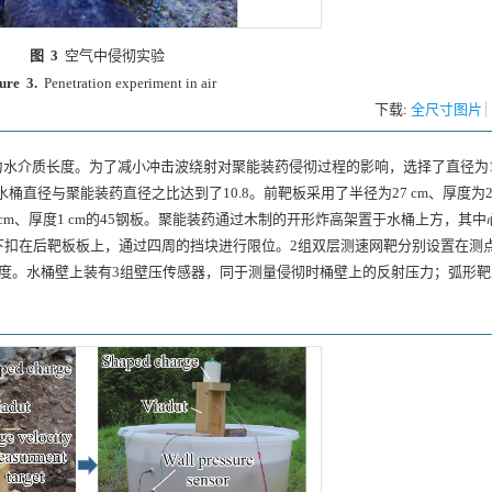
图 3
空气中侵彻实验
ure 3.
Penetration experiment in air
下载:
全尺寸图片
为水介质长度。为了减小冲击波绕射对聚能装药侵彻过程的影响，选择了直径为10
。水桶直径与聚能装药直径之比达到了10.8。前靶板采用了半径为27 cm、厚度为2
50 cm、厚度1 cm的45钢板。聚能装药通过木制的开形炸高架置于水桶上方，其
扣在后靶板板上，通过四周的挡块进行限位。2组双层测速网靶分别设置在测点
彻体速度。水桶壁上装有3组壁压传感器，同于测量侵彻时桶壁上的反射压力；弧形