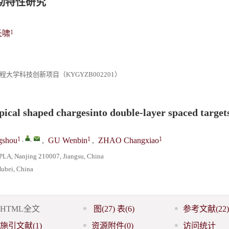
彻特性研究
1
长啸
军工程大学科技创新项目（KYGYZB002201）
ypical shaped chargesinto double-layer spaced target
1
,
,
1
1
shou
,
GU Wenbin
,
ZHAO Changxiao
 PLA, Nanjing 210007, Jiangsu, China
Hubei, China
HTML全文
图
(27)
表
(6)
参考文献
(22)
施引文献
(1)
资源附件
(0)
访问统计