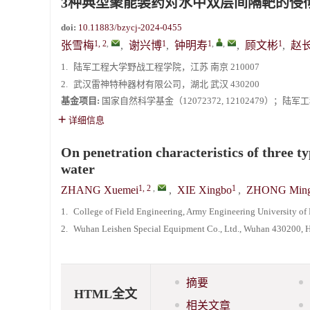
3种典型聚能装药对水中双层间隔靶的侵
doi:
10.11883/bzycj-2024-0455
1, 2
,
1
1
,
,
1
张雪梅
,
谢兴博
,
钟明寿
,
顾文彬
,
赵
1.
陆军工程大学野战工程学院，江苏 南京 210007
2.
武汉雷神特种器材有限公司，湖北 武汉 430200
基金项目:
国家自然科学基金（12072372, 12102479）；陆
详细信息
On penetration characteristics of three t
water
1, 2
,
1
ZHANG Xuemei
,
XIE Xingbo
,
ZHONG Ming
1.
College of Field Engineering, Army Engineering University of
2.
Wuhan Leishen Special Equipment Co., Ltd., Wuhan 430200, 
摘要
HTML全文
相关文章