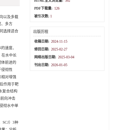
HTML全文浏览量:
392
PDF下载量:
126
被引次数:
1
向以及多载
度、多方
何选择适合
出版历程
收稿日期:
2024-11-15
体的速度、
修回日期:
2025-02-27
，在水中长
网络出版日期:
2025-03-04
彻体前进的
刊出日期:
2026-01-05
下侵彻性
以相对增强
后作用于靶
水复合结构
生前向冲击
侵彻水中单
et，SCJ）3种
效果；分析