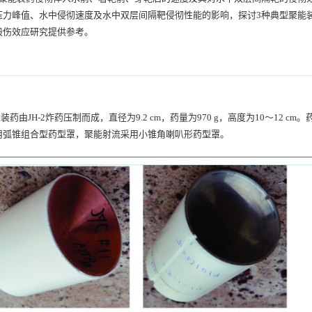
压力峰值、水中侵彻速度及水中双层间隔靶侵彻性能的影响，探讨3种典型聚能
毁伤效应研究提供参考。
装药由JH-2炸药压制而成，直径为9.2 cm，药量为970 g，高度为10～12 cm
用弧锥组合型药型罩，聚能射流采用小锥角喇叭形药型罩。