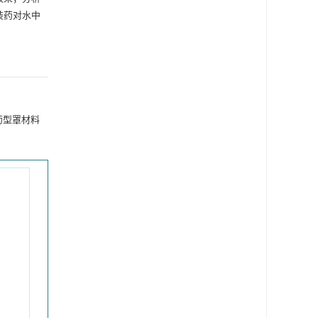
装药对水中
。药型罩材料