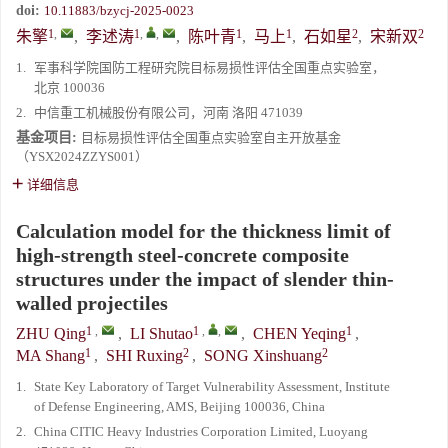
doi:
10.11883/bzycj-2025-0023
1
,
1
,
,
1
1
2
2
朱擎
,
李述涛
,
陈叶青
,
马上
,
石如星
,
宋新双
1.
军事科学院国防工程研究院目标易损性评估全国重点实验室，
北京 100036
2.
中信重工机械股份有限公司，河南 洛阳 471039
基金项目:
目标易损性评估全国重点实验室自主开放基金
（YSX2024ZZYS001）
详细信息
Calculation model for the thickness limit of
high-strength steel-concrete composite
structures under the impact of slender thin-
walled projectiles
1
,
1
,
,
1
ZHU Qing
,
LI Shutao
,
CHEN Yeqing
,
1
2
2
MA Shang
,
SHI Ruxing
,
SONG Xinshuang
1.
State Key Laboratory of Target Vulnerability Assessment, Institute
of Defense Engineering, AMS, Beijing 100036, China
2.
China CITIC Heavy Industries Corporation Limited, Luoyang