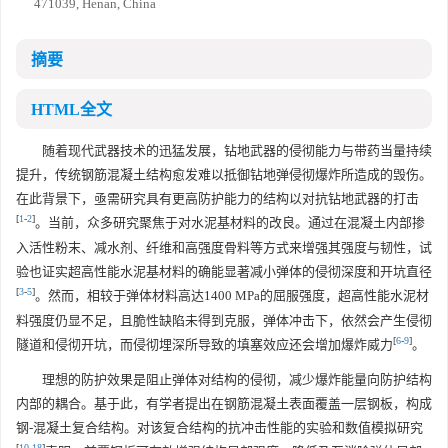
471039, Henan, China
摘要
HTML全文
随着现代武器技术的迅猛发展，钻地武器的侵彻能力与带药当量持续
提升，传统钢筋混凝土结构愈发难以抵御钻地弹侵彻爆炸所造成的毁伤。
在此背景下，亟需研究具有更高防护能力的结构以对抗钻地武器的打击
[
1
-
2
]
。当前，众多研究聚焦于对水泥基材料的改良。通过在混凝土内部掺
入活性粉末、减水剂、纤维和高强度骨料等方式来增强其强度与韧性，试
验也证实超高性能水泥基材料的确能显著减小弹体的侵彻深度和开坑直径
[
3
-
5
]
。然而，相较于弹体材料高达
1400
MPa的屈服强度，超高性能水泥材
料强度仍显不足，且脆性缺陷未得到克服，弹体冲击下，依然会产生侵彻
[
6
-
9
]
隧道和侵彻开坑，而侵彻埋深所导致的填塞效应还会增加爆炸威力
。
理想的防护效果是阻止弹体对结构的侵彻，减少爆炸能量向防护结构
内部的耦合。基于此，有学者提出在钢筋混凝土表面覆盖一层钢板，构成
钢-混凝土复合结构。对该复合结构的抗冲击性能的实验和数值模拟研究
[
10
-
18
]