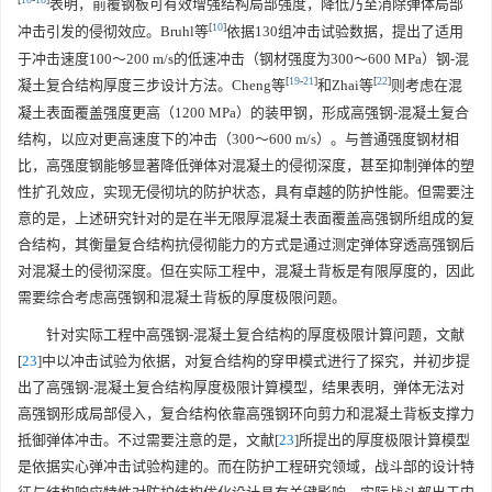
表明，前覆钢板可有效增强结构局部强度，降低乃至消除弹体局部
[
10
]
冲击引发的侵彻效应。Bruhl等
依据130组冲击试验数据，提出了适用
于冲击速度100～200 m/s的低速冲击（钢材强度为300～600 MPa）钢-混
[
19
-
21
]
[
22
]
凝土复合结构厚度三步设计方法。Cheng等
和Zhai等
则考虑在混
凝土表面覆盖强度更高（
1200
MPa）的装甲钢，形成高强钢-混凝土复合
结构，以应对更高速度下的冲击（300～600 m/s）。与普通强度钢材相
比，高强度钢能够显著降低弹体对混凝土的侵彻深度，甚至抑制弹体的塑
性扩孔效应，实现无侵彻坑的防护状态，具有卓越的防护性能。但需要注
意的是，上述研究针对的是在半无限厚混凝土表面覆盖高强钢所组成的复
合结构，其衡量复合结构抗侵彻能力的方式是通过测定弹体穿透高强钢后
对混凝土的侵彻深度。但在实际工程中，混凝土背板是有限厚度的，因此
需要综合考虑高强钢和混凝土背板的厚度极限问题。
针对实际工程中高强钢-混凝土复合结构的厚度极限计算问题，文献
[
23
]中以冲击试验为依据，对复合结构的穿甲模式进行了探究，并初步提
出了高强钢-混凝土复合结构厚度极限计算模型，结果表明，弹体无法对
高强钢形成局部侵入，复合结构依靠高强钢环向剪力和混凝土背板支撑力
抵御弹体冲击。不过需要注意的是，文献[
23
]所提出的厚度极限计算模型
是依据实心弹冲击试验构建的。而在防护工程研究领域，战斗部的设计特