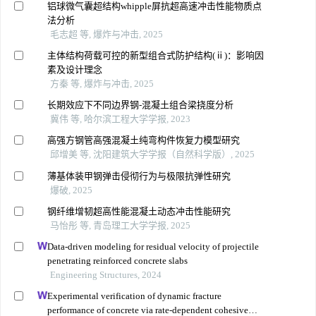
铝球微气囊超结构whipple屏抗超高速冲击性能物质点
法分析
毛志超 等, 爆炸与冲击, 2025
主体结构荷载可控的新型组合式防护结构(ⅱ)：影响因
素及设计理念
方秦 等, 爆炸与冲击, 2025
长期效应下不同边界钢-混凝土组合梁挠度分析
冀伟 等, 哈尔滨工程大学学报, 2023
高强方钢管高强混凝土纯弯构件恢复力模型研究
邱增美 等, 沈阳建筑大学学报（自然科学版）, 2025
薄基体装甲钢弹击侵彻行为与极限抗弹性研究
爆破, 2025
钢纤维增韧超高性能混凝土动态冲击性能研究
马怡彤 等, 青岛理工大学学报, 2025
Data-driven modeling for residual velocity of projectile
penetrating reinforced concrete slabs
Engineering Structures, 2024
Experimental verification of dynamic fracture
performance of concrete via rate-dependent cohesive