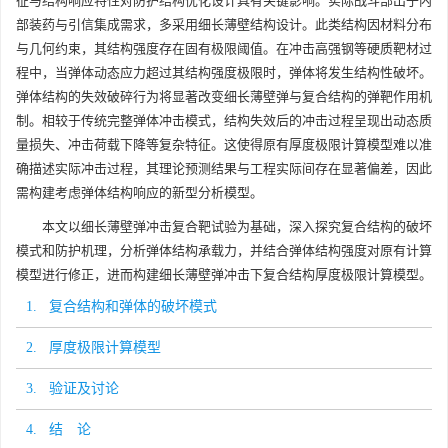
征与结构响应特性对防护结构优化设计具有关键影响。实际战斗部出于内
部装药与引信集成需求，多采用细长薄壁结构设计。此类结构因材料分布
与几何约束，其结构强度存在固有极限阈值。在冲击高强钢等硬质靶材过
程中，当弹体动态应力超过其结构强度极限时，弹体将发生结构性破坏。
弹体结构的失效破碎行为将显著改变细长薄壁弹与复合结构的弹靶作用机
制。相较于传统完整弹体冲击模式，结构失效后的冲击过程呈现出动态质
量损失、冲击荷载下降等复杂特征。这使得原有厚度极限计算模型难以准
确描述实际冲击过程，其理论预测结果与工程实际间存在显著偏差，因此
需构建考虑弹体结构响应的新型分析模型。
本文以细长薄壁弹冲击复合靶试验为基础，深入探究复合结构的破坏
模式和防护机理，分析弹体结构承载力，并结合弹体结构强度对原有计算
模型进行修正，进而构建细长薄壁弹冲击下复合结构厚度极限计算模型。
1. 复合结构和弹体的破坏模式
2. 厚度极限计算模型
3. 验证及讨论
4. 结 论