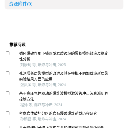
资源附件
(0)
推荐阅读
循环爆破作用下锁固型岩质边坡的累积损伤效应及稳定
性分析
刘康琦 等, 爆炸与冲击, 2025
孔洞增长层裂模型的改进及其在模拟不同加载波形层裂
实验结果方面的应用
张凤国 等, 爆炸与冲击, 2024
基于高压气体驱动的爆炸波模拟激波管冲击波衰减历程
控制方法
程帅 等, 爆炸与冲击, 2024
考虑岩体破坏分区的岩石爆破爆炸荷载历程研究
孙鹏昌 等, 爆炸与冲击, 2024
基于损伤因子修正本构关系的煤岩截割载荷数值模拟