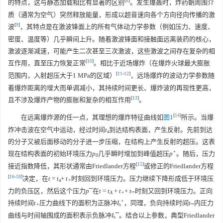
[
8
]
的特点，这与静态加载相比有显著的区别
。发生爆轰时，炸药朝周围介
质（通常为空气）突然释放能量，形成以超音速向各个方向径向传播的激
[
9
]
波
，其特点是在激波锋面上的所有气体动力学参数（例如压力、速度、
密度、温度等）几乎瞬间上升。随着激波锋面和接触面远离装药的核心，
激波逐渐减速，可能产生二次甚至三次激波，这些激波之间存在复杂的相
[
10
]
互作用，直至压力恢复正常
。相比于近场爆炸（在爆炸火球最大膨胀
[
11
-
12
]
范围内，入射超压大于1 MPa的区域）
，远场爆炸的波动力学参数随
着爆炸距离的增大而单调减小，其持续时间更长、爆炸波的再现性更高，
[
13
]
且不涉及爆炸产物的膨胀和复杂的相互作用
。
[
14
]
在远离爆炸源的任一点，其理想的爆炸特征曲线如
图1
所示。当爆
炸冲击波在空气中运动，经过时间
t
到达结构表面，产生反射。先前到达
a
的分子又被后面移动的分子进一步压缩，在结构上产生反射的超压。这表
+
现在结构表面的初始环境压力
p
几乎瞬时增加到峰值超压
p
。随后，压力
0
[
15
]
接近指数降低，其形状通常由Friedlander方程
或修正的Friedlander方程
[
16
-
18
]
决定，在
t
=
t
+
t
时刻回到环境压力。压力继续下降形成低于环境压
a
+
–
力的负压区，然后这个压力
p
在
t
=
t
+
t
+
t
时刻又回到环境压力。正向
–
A
+
+
持续时间
t
圧力曲线下的面积为正脉冲
I
，同理，负向持续时间
t
内圧力
–
+
s
–
曲线与时间轴围成的面积表示负脉冲
I
。结合以上参数，典型Friedlander
s