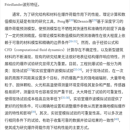
Friedlander波形特征。
通常，为了研究结构和材料在爆炸荷载作用下的性能，理论计算和数
[
28
]
[
29
]
值模拟无疑是有效的研究工具，Peng等
和Dennis等
基于深度学习的
爆炸荷载预测模型，使预测模型在不牺牲其快速性和准确性的前提下具备
了一定的预测精度。但理论模型和数值模拟的预测准确性在很大程度上依
[
30
-
31
]
赖于可靠的材料模型和精确的边界条件
。然而，由于经验公式和
CFD（computational fluid dynamics）计算存在不确定性，以及新型建筑
材料的不断涌现，现有的研究结果无法很好地表征结构爆炸响应特性，开
展相应的爆炸试验研究显得尤为重要。目前，工程抗爆试验一般分为两
[
32
]
[
33
-
34
]
类：现场试验
和实验室爆炸波模拟试验
。对于现场试验，在一次
装药周围不同距离设置多个目标，炸药爆轰产生的强电磁辐射、大量带电
粒子、固体颗粒、火光和高温使得测量环境变得极其复杂和严酷，传感器
极易损坏，测量信号也容易受到严重干扰，大大降低了试验的可重复性，
[
35
-
38
]
使得现场试验成本极高且效率低下
。实验室爆炸波模拟试验提供了
更好的控制条件，可以精确地设置和调整爆炸参数从而更准确地模拟爆炸
[
39
]
波的特性和影响
。其次，实验室模拟试验的可重复性高，可以多次进
[
40
]
行相同条件下的试验，有助于收集可靠的数据并验证结果的一致性
，
使其成为研究爆炸荷载作用下结构性能的主要方式。