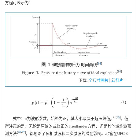
方程可表示为：
[
14
]
图 1
理想爆炸的压力-时间曲线
[
14
]
Figure 1.
Pressure-time history curve of ideal explosion
下载:
全尺寸图片
幻灯片
−
α
t
(
)
t
+
(1)
(
)
=
1
−
e
p
(
t
)
=
p
+
(
1
−
t
t
+
)
e
−
α
t
t
+
t
p
t
p
+
t
+
+
[
19
]
式中：
α
为波形参数，始终为正，其大小取决于超压峰值
p
。值
得注意的是，无论是原始的或修正的Friedlander方程，还是其他爆炸波预
[
20
-
22
]
测方法
，都忽略了负相激波和二次激波的潜在影响。尽管在UFC 3-