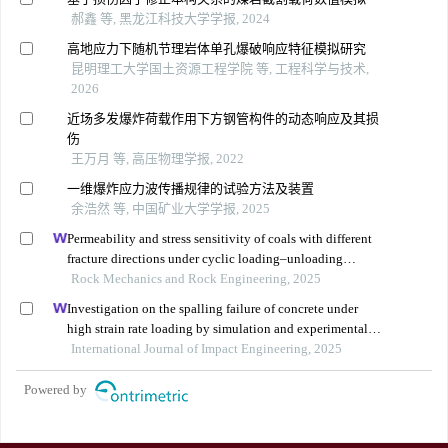
郝鑫 等, 黑龙江科技大学学报, 2024
高地应力下随机节理岩体单孔爆破响应特征模拟研究
昆明理工大学国土资源工程学院 等, 工程科学与技术,
2026
近场多发爆炸荷载作用下方钢管构件的动态响应及其损
伤
王万月 等, 高压物理学报, 2022
一维爆炸应力波传播规律的试验方法及装置
余浩然 等, 中国矿业大学学报, 2025
Permeability and stress sensitivity of coals with different
fracture directions under cyclic loading–unloading
conditions: a case study of the xutuan coal mine in
Rock Mechanics and Rock Engineering, 2025
huaibei coalfield, china
Investigation on the spalling failure of concrete under
high strain rate loading by simulation and experimental
method
International Journal of Impact Engineering, 2025
Powered by