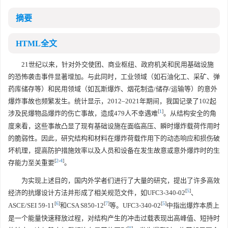
摘要
HTML全文
21世纪以来，针对外交使团、商业枢纽、政府机关和民用基础设施
的恐怖袭击事件显著增加。与此同时，工业领域（如石油化工、采矿、弹
药库储存等）和民用领域（如瓦斯爆炸、烟花制造/储存/运输等）的意外
爆炸事故也频繁发生。统计显示，2012–2021年期间，我国记录了102起
[
1
]
涉及民爆物品爆炸的伤亡事故，造成479人不幸遇难
。从结构安全的角
度来看，这些事故凸显了现有基础设施在面临高压、瞬时爆炸载荷作用时
的脆弱性。因此，研究结构和材料在爆炸荷载作用下的动态响应和损伤破
坏机理，提高防护措施效率以及人员和设备在发生故意或意外爆炸时的生
[
2
-
4
]
存能力至关重要
。
为实现上述目的，国内外学者们进行了大量的研究，提出了许多高效
[
5
]
经济的抗爆设计方法并形成了相关规范文件，如UFC3-340-02
、
[
6
]
[
7
]
[
5
]
ASCE/SEI 59-11
和CSA S850-12
等。UFC3-340-02
中指出爆炸本质上
是一个能量快速释放过程，对结构产生的冲击过载表现出高峰值、短持时