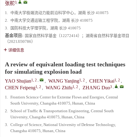
3
,
,
张舵
1.
中南大学极端流动力能前沿科学中心，湖南 长沙 410075
2.
中南大学交通运输工程学院，湖南 长沙 410075
3.
国防科技大学理学院，湖南 长沙 410075
基金项目:
国家自然科学基金（12272414）；湖南省自然科学基金项目
（2021JJ30786）
详细信息
A review of equivalent loading test techniques
for simulating explosion load
1, 2
,
1, 2
1, 2
YAO Shujian
,
WANG Yanjing
,
CHEN Yikai
,
1, 2
1, 2
3
,
,
CHEN Feipeng
,
WANG Zhifu
,
ZHANG Duo
1.
Frontiers Science Center for Extreme Flows and Energies, Central
South University, Changsha 410075, Hunan, China
2.
School of Traffic & Transportation Engineering, Central South
University, Changsha 410075, Hunan, China
3.
College of Science, National University of Defense Technology,
Changsha 410075, Hunan, China