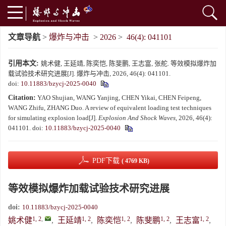
文章导航
>
爆炸与冲击
>
2026
>
46(4): 041101
引用本文:
姚术健, 王延靖, 陈奕恺, 陈斐鹏, 王志富, 张舵. 等效模拟爆炸加
载试验技术研究进展[J]. 爆炸与冲击, 2026, 46(4): 041101.
doi:
10.11883/bzycj-2025-0040
Citation:
YAO Shujian, WANG Yanjing, CHEN Yikai, CHEN Feipeng,
WANG Zhifu, ZHANG Duo. A review of equivalent loading test techniques
for simulating explosion load[J].
Explosion And Shock Waves
, 2026, 46(4):
041101.
doi:
10.11883/bzycj-2025-0040
PDF下载
( 4769 KB)
等效模拟爆炸加载试验技术研究进展
doi:
10.11883/bzycj-2025-0040
1, 2
,
1, 2
1, 2
1, 2
1, 2
姚术健
,
王延靖
,
陈奕恺
,
陈斐鹏
,
王志富
,