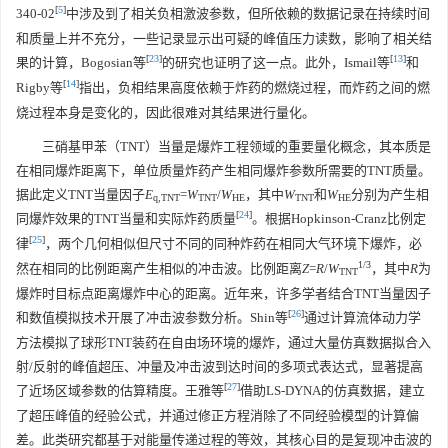
[
5
]
340-02
中涉及到了相关负相激波参数，但所依赖的数据记录在持续时间
和质量上并不充分，一些记录显示出可疑的峰值压力读数，影响了相关结
[
23
]
[
13
]
果的计算，Bogosian等
的研究也证明了这一点。此外，Ismail等
和
[
14
]
Rigby等
指出，负相结果高度依赖于炸药的燃烧过程，而炸药之间的燃
烧过程本身是变化的，因此很难对其结果进行量化。
三硝基甲苯（TNT）当量是爆炸工程领域的重要量化概念，其本质是
在相同爆炸距离下，单位质量炸药产生相同爆炸参数所需要的TNT质量。
据此定义TNT当量因子
E
=
W
/
W
，其中
W
和
W
分别为产生相
q,TNT
TNT
HE
TNT
HE
[
24
]
同爆炸效果的TNT当量和实际炸药质量
。根据Hopkinson-Cranz比例定
[
25
]
律
，两个几何相似但尺寸不同的同种炸药在相同大气环境下爆炸，必
1/3
然在相同的比例距离产生相似的冲击波。比例距离
Z
=
R
/
W
，其中
R
为
TNT
爆炸时目标点距离爆炸中心的距离。近年来，许多学者结合TNT当量因子
[
26
]
和数值模拟技术开展了冲击波参数分析。Shin等
通过计算流体动力学
方法模拟了球形TNT装药在自由场环境的爆炸，通过大量仿真数据拟合入
射/反射的峰值超压、冲量及冲击波到达时间的多项式表达式，显著提高
[
27
]
了近场区域参数的估算精度。王雅等
借助LS-DYNA的仿真数据，建立
了超压峰值的经验公式，并通过修正方程消除了不同经验模型的计算偏
差。此类研究都基于对能量传递过程的等效，其核心目的是复现冲击波的