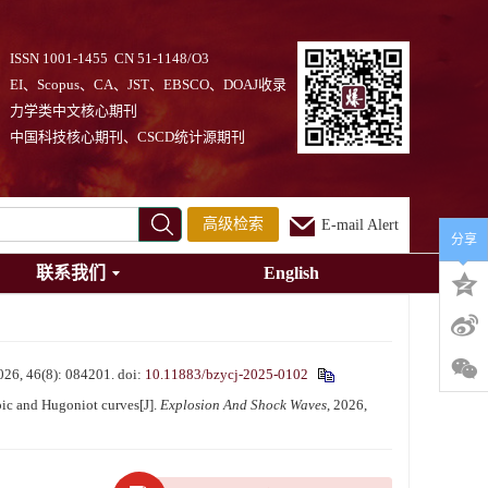
ISSN 1001-1455 CN 51-1148/O3
EI、Scopus、CA、JST、EBSCO、DOAJ收录
力学类中文核心期刊
中国科技核心期刊、CSCD统计源期刊
高级检索
E-mail Alert
分享
联系我们
English
6(8): 084201.
doi:
10.11883/bzycj-2025-0102
ic and Hugoniot curves[J].
Explosion And Shock Waves
, 2026,