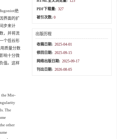
HTML全文浏览量:
125
PDF下载量:
327
goniot绝
被引次数:
0
因界面的扩
间步来计
分数，并将流
出版历程
一个低谷形
收稿日期:
2025-04-01
果用质量分数
修回日期:
2025-09-15
影响十分微
网络出版日期:
2025-09-17
的负值。这样
刊出日期:
2026-08-05
 the Mie-
ingularity
ls. The
lume
the other
olume