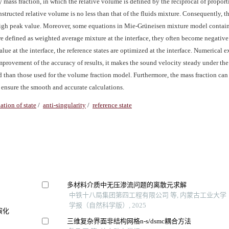
y mass fraction, in which the relative volume is defined by the reciprocal of proport
structed relative volume is no less than that of the fluids mixture. Consequently, 
 high peak value. Moreover, some equations in Mie-Grüneisen mixture model contain
are defined as weighted average mixture at the interface, they often become negative
alue at the interface, the reference states are optimized at the interface. Numerical 
mprovement of the accuracy of results, it makes the sound velocity steady under the
ed than those used for the volume fraction model. Furthermore, the mass fraction can
o ensure the smooth and accurate calculations.
tion of state
/
anti-singularity
/
reference state
多材料介质中无压渗流问题的离散元求解
中铁十八局集团第四工程有限公司 等, 内蒙古工业大学
学报（自然科学版）, 2025
演化
三维复杂界面非结构网格n-s/dsmc耦合方法