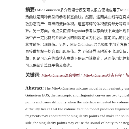
摘要:
Mie-Grüneisen多介质混合模型可以很方便地应用于Mie-G
热曲线是两种典型的参考状态曲线。然而，这两类曲线存在奇
散形态而产生零碎的流体体积。这些零碎的体积使得部分等熵
算。另一方面，奇点会使得Hugoniot参考状态曲线下声速
场中占一定比例的介质密度的倒数定义为比容。重定义后的比
状并避免出现峰值。另外，Mie-Grüneisen混合模型中
直接做加权平均容易出现负值。为了保证界面附近不出现负值
弱，但是可以在等熵状态曲线下保证声速稳定，从而使用比体积分
可以保证计算既平稳又准确。
关键词:
Mie-Grüneisen混合模型
/
Mie-Grüneisen状态方程
/
Abstract:
The Mie-Grüneisen mixture model is conveniently used
Grüneisen EOS, the isentropic and Hugoniot curves are two typical r
points and cause difficulty when the interface is treated by volume
difficulty lies in that the volume fraction model produces fragment
fragments may encounter the singularity points and make the sound 
side, the singularity points may cause the sound velocity to be ne