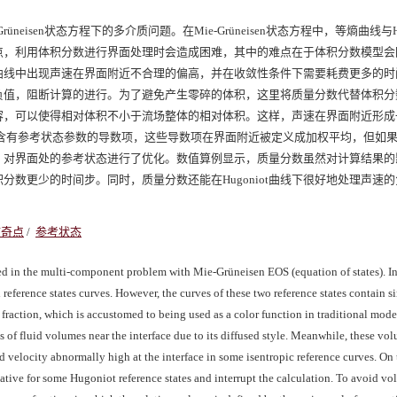
rüneisen状态方程下的多介质问题。在Mie-Grüneisen状态方程中，等熵曲线与Hu
点，利用体积分数进行界面处理时会造成困难，其中的难点在于体积分数模型会
曲线中出现声速在界面附近不合理的偏高，并在收敛性条件下需要耗费更多的时
出现负值，阻断计算的进行。为了避免产生零碎的体积，这里将质量分数代替体积
容，可以使得相对体积不小于流场整体的相对体积。这样，声速在界面附近形成
部分方程含有参考状态参数的导数项，这些导数项在界面附近被定义成加权平均，但如
，对界面处的参考状态进行了优化。数值算例显示，质量分数虽然对计算结果的
数更少的时间步。同时，质量分数还能在Hugoniot曲线下很好地处理声速
防奇点
/
参考状态
 in the multi-component problem with Mie-Grüneisen EOS (equation of states). In
eference states curves. However, the curves of these two reference states contain s
 fraction, which is accustomed to being used as a color function in traditional mode
s of fluid volumes near the interface due to its diffused style. Meanwhile, these vo
velocity abnormally high at the interface in some isentropic reference curves. On 
gative for some Hugoniot reference states and interrupt the calculation. To avoid v