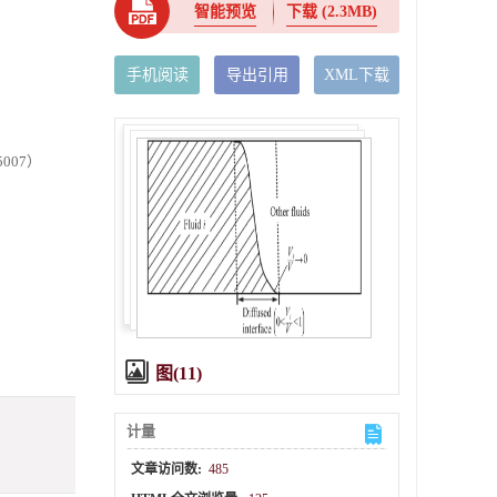
智能预览
下载
(2.3MB)
手机阅读
导出引用
XML下载
007）
图(11)
计量
文章访问数:
485