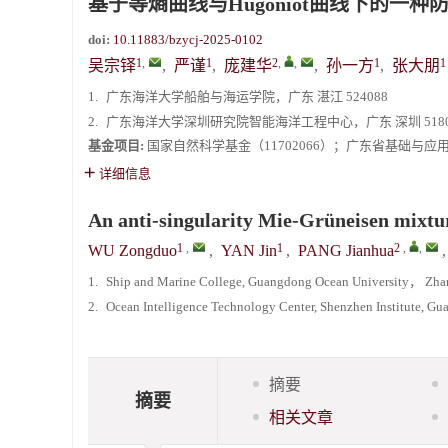
基于等熵曲线与Hugoniot曲线下的一种防奇
doi:
10.11883/bzycj-2025-0102
1
,
1
2
,
,
1
1
吴宗铎
,
严谨
,
庞建华
,
孙一方
,
张大朋
1.
广东海洋大学船舶与海运学院，广东 湛江 524088
2.
广东海洋大学深圳研究院智能海洋工程中心，广东 深圳 5180
基金项目:
国家自然科学基金（11702066）；广东省基础与应用基
详细信息
An anti-singularity Mie-Grüneisen mixtu
1
,
1
2
,
,
WU Zongduo
,
YAN Jin
,
PANG Jianhua
1.
Ship and Marine College, Guangdong Ocean University， Zha
2.
Ocean Intelligence Technology Center, Shenzhen Institute,
摘要
摘要
相关文章