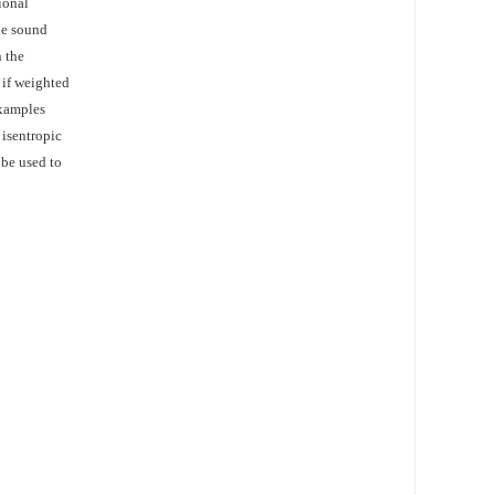
ional
the sound
 the
 if weighted
examples
 isentropic
 be used to