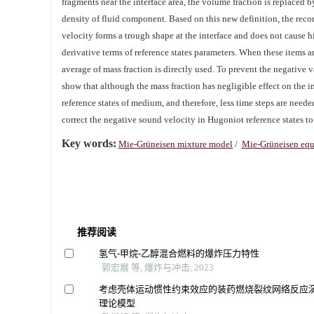
fragments near the interface area, the volume fraction is replaced b
density of fluid component. Based on this new definition, the recon
velocity forms a trough shape at the interface and does not cause
derivative terms of reference states parameters. When these items 
average of mass fraction is directly used. To prevent the negative v
show that although the mass fraction has negligible effect on the i
reference states of medium, and therefore, less time steps are need
correct the negative sound velocity in Hugoniot reference states t
Key words:
Mie-Grüneisen mixture model
/
Mie-Grüneisen equa
推荐阅读
氢气-甲烷-乙醇混合燃料的爆炸压力特性
郭宏展 等, 爆炸与冲击, 2023
考虑壳体运动惯性约束效应的装药燃烧裂纹网络反应
理论模型