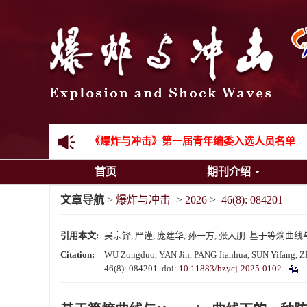
《爆炸与冲击》2025年度优秀名单
先进载运装备机械冲击失效与防护专题征稿启事
金属材料动态多尺度断裂专题征稿启事
结构物高速出入水问题专题征稿启事
《爆炸与冲击》第一届青年编委入选人员名单
首页
期刊介绍
《爆炸与冲击》向2024年度审稿专家致谢
文章导航
>
爆炸与冲击
>
2026
>
46(8): 084201
《爆炸与冲击》2025年度优秀名单
引用本文:
吴宗铎, 严谨, 庞建华, 孙一方, 张大朋. 基于等熵曲线与Hug
Citation:
WU Zongduo, YAN Jin, PANG Jianhua, SUN Yifang, ZHA
46(8): 084201.
doi:
10.11883/bzycj-2025-0102