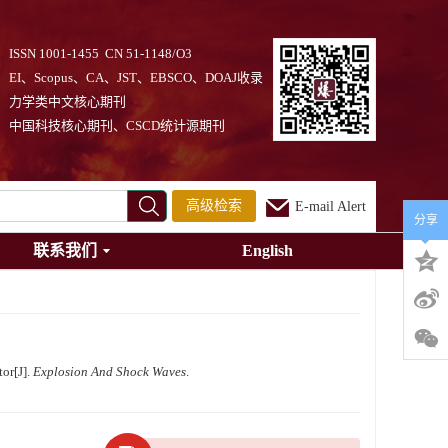
ISSN 1001-1455 CN 51-1148/O3
EI、Scopus、CA、JST、EBSCO、DOAJ收录
力学类中文核心期刊
中国科技核心期刊、CSCD统计源期刊
高级检索
E-mail Alert
分享
联系我们
English
or[J].
Explosion And Shock Waves
.