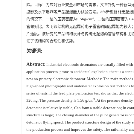
险。目标：为应对行业安全和市场的需求，文章针对一种新型无
摄影及水下爆炸等产品起爆能力试验方法。/t/n新型智能无起爆药
3
的情况下，一装的压药密度为1.56g/cm
，二装的压药密度为1.41
管做对比，表明该结构的无起爆药电子雷管轴向起爆能力较大；飞
片速度。该研究的产品结构设计与传统无起爆药雷管结构相比
证了该结构的合理性和优势。
关键词:
Abstract:
Industrial electronic detonators are usually filled wit
application process, prone to accidental explosion, there is a certai
new no-primary electronic detonator. Methods: The main methods u
high-speed photography and underwater explosion test methods for p
series of tests. If the lead plate perforation test shows that the e
3
320mg, The pressure density is 1.56 g/cm
, At the pressure densit
detonator is relatively stable, Can form a stable detonation; In cont
structure is large; The closing diameter of the pilot generator is 
detonator flying speed. The product structure design of the study 
the production process and improves the safety. The rationality and