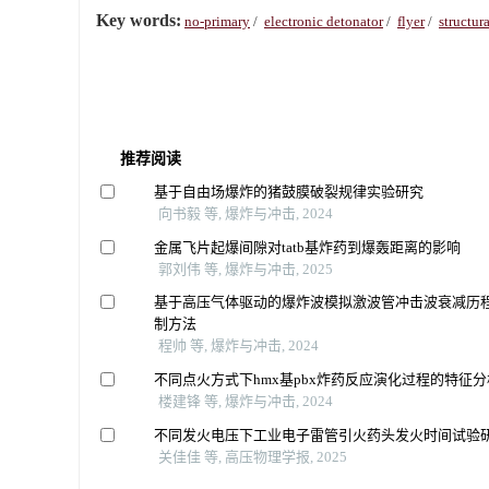
Key words:
no-primary
/
electronic detonator
/
flyer
/
structur
推荐阅读
基于自由场爆炸的猪鼓膜破裂规律实验研究
向书毅 等, 爆炸与冲击, 2024
金属飞片起爆间隙对tatb基炸药到爆轰距离的影响
郭刘伟 等, 爆炸与冲击, 2025
基于高压气体驱动的爆炸波模拟激波管冲击波衰减历
制方法
程帅 等, 爆炸与冲击, 2024
不同点火方式下hmx基pbx炸药反应演化过程的特征分
楼建锋 等, 爆炸与冲击, 2024
不同发火电压下工业电子雷管引火药头发火时间试验
关佳佳 等, 高压物理学报, 2025