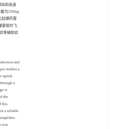
模拟和高速
为320mg
无起爆药雷
爆雷管的飞
验等辅助验
roduction and
aper studies a
e speed,
 through a
ge is
of the
 this
in a reliable
simplifies
 test.