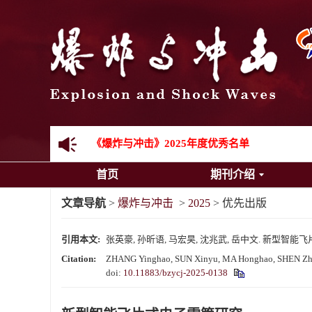
《爆炸与冲击》2025年度优秀名单
首页
期刊介绍
先进载运装备机械冲击失效与防护专题征稿启事
文章导航
>
爆炸与冲击
>
2025
> 优先出版
金属材料动态多尺度断裂专题征稿启事
引用本文:
张英豪, 孙昕语, 马宏昊, 沈兆武, 岳中文. 新型智能
结构物高速出入水问题专题征稿启事
Citation:
ZHANG Yinghao, SUN Xinyu, MA Honghao, SHEN Zhaowu
doi:
10.11883/bzycj-2025-0138
《爆炸与冲击》第一届青年编委入选人员名单