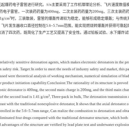
起爆药电子雷管进行研究。/t/n主要采用了工作机理理论分析、飞片速度数值
电子雷管，一次装药药量为400mg、二次主装药药量为200mg、三次主装药药量
3
g/cm
时，三装散装，雷管的爆轰传递较为稳定，能够形成稳定爆轰；与传统
片发生器收口直径控制在5.6~5.7mm范围，能实现燃烧转爆轰并获得可靠起
取消了四次药，既简化了生产工艺又提高了安全性。通过铅板试验、水下爆炸试
h relatively sensitive detonation agents, which makes electronic detonators in the p
n safety risk. Target:In order to meet the needs of industry safety and market, this p
sed were theoretical analysis of working mechanism, numerical simulation of blad
roduct initiation capability.Conclusion:The rationality of its structure is proved
lectronic detonator is 400mg, the second main charge is 200mg, and the third main char
3
y of the second load is 1.41 g/cm
, Three-pack in bulk, The detonation transmission 
rast with the traditional nonexplosive detonator, It shows that the axial detonator of
controlled in the 5.6~5.7mm range, Can realize the combustion to detonation and obta
eliminated four drugs compared with the traditional detonator structure, which both 
 advantages of the structure are verified by lead plate test and underwater explosion