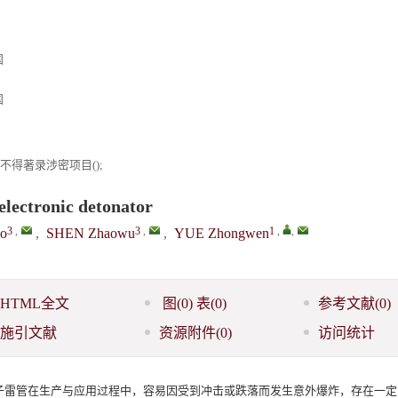
国
国
;不得著录涉密项目();
electronic detonator
3
,
3
,
1
,
,
o
,
SHEN Zhaowu
,
YUE Zhongwen
HTML全文
图
(0)
表
(0)
参考文献
(0)
施引文献
资源附件
(0)
访问统计
子雷管在生产与应用过程中，容易因受到冲击或跌落而发生意外爆炸，存在一定