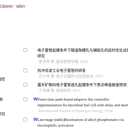
al design
/
safety
电子雷管起爆条件下隧道掏槽孔与辅助孔的延时优化试
研究
李洪伟 等, 高压物理学报, 2023
抗冲击波工业电子雷管的研发
万小伟 等, 电子元器件与信息技术, 2025
程控
露天矿数码电子雷管逐孔起爆条件下质点峰值振速预测
丁伟捷 等, 地球科学, 2023
析
Finite-time pade-based adaptive fnn controller
implementation for microbial fuel cell with delay and mult
disturbance
International Journal of Hydrogen Energy, 2024
研究
Late-stage (radio)fluorination of alkyl phosphonates via
electrophilic activation