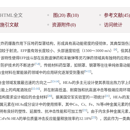
HTML全文
图
(20)
表
(10)
参考文献
(45)
施引文献
资源附件
(0)
访问统计
在炸药爆轰作用下压垮药型罩结构，形成具有高动能密度的侵彻体，其典型毁伤
[
4
]
相较于射流，EFP虽有效长度较小、头部速度较低（
1500
～
3000
m/s）
，但其
，该特性使得EFP战斗部在反跑道弹药和末敏弹等灵巧弹药领域具有独特的应用
[
7
-
8
]
着防护技术的不断进步
，传统材料药型罩，如铜罩、钢罩等往往单纯依靠动
[
9
-
12
]
合金材料在聚能装药领域中的应用研究逐渐受到重视
。
[
13
-
14
]
1世纪以来合金领域发展最迅速的方向之一
。HEAs的多主元设计使其表现出热力学上
[
15
-
16
]
性能上的鸡尾酒效应
，并在耐高低温、耐腐蚀和抗高速冲击等极端应用环
[
20
]
[
21
]
结构需求设计相应的合金材料
。据美国空军实验室的一项统计
，HEAs的
元素在HEAs成分设计中的使用频率，其中Co、Cr、Fe、Ni等4种金属元素
[
21
]
已被证明有良好的塑性、延展性、抗冲击性能和可加工性
。由于内含多种金属元素，
[
23
]
CrFeNi HEA的单位质量冲击反应能量释放效率约32.18%
），因此作为一类典