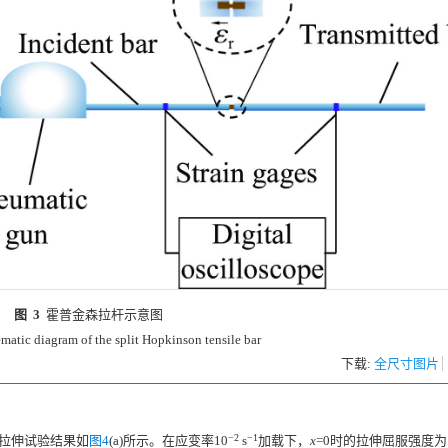
图 3
霍普金森拉杆示意图
matic diagram of the split Hopkinson tensile bar
下载:
全尺寸图片
−2
−1
态拉伸试验结果如
图4
(a)所示。在应变率10
s
加载下，
x
=0时的拉伸屈服强度为1