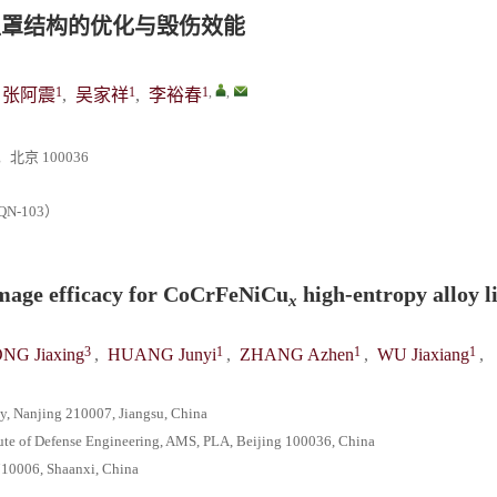
型罩结构的优化与毁伤效能
1
1
1
,
,
张阿震
,
吴家祥
,
李裕春
 100036
N-103）
amage efficacy for CoCrFeNiCu
high-entropy alloy li
x
3
1
1
1
NG Jiaxing
,
HUANG Junyi
,
ZHANG Azhen
,
WU Jiaxiang
,
y, Nanjing 210007, Jiangsu, China
itute of Defense Engineering, AMS, PLA, Beijing 100036, China
 710006, Shaanxi, China