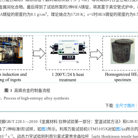
成金属间化合物。最后得到了试验所需的2种HEA铸锭，将其置于真空管式炉中，
3
EA铸锭的密度约为8.1 g/cm
，理论熔点为
1720
K；
x
=1时HEA铸锭的密度约为8.5 
图 1
高熵合金的制备流程
.
Process of high-entropy alloy synthesis
下载:
全尺寸图片
/T 228.1—2010《金属材料 拉伸试验第一部分：室温试验方法》和GJB 83
备了2种标准I形试样，如
图2
所示。利用万能试验机UTM5105X对如
图2
(a)所示
−2
−1
10
s
。动态力学试验则利用分离式霍普金森拉杆（split Hopkinson tensile bar