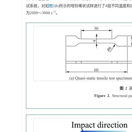
试系统，对如
图2
(b)所示的哑铃棒状试样进行了4组不同温度
−1
为
2000
～
3000
s
。
图 2
Figure 2.
Structural p