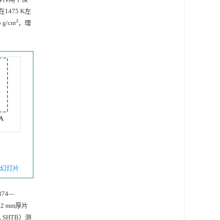
在
1475
K左
3
g/cm
，理
幻灯片
74—
的2 mm厚片
, SHTB）测