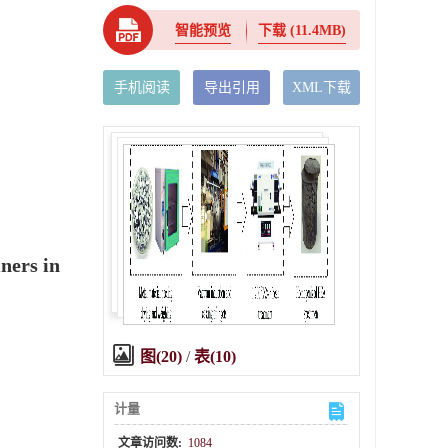
智能预览
下载
(11.4MB)
手机阅读
导出引用
XML下载
ners in
图(20)
/
表(10)
计量
文章访问数:
1084