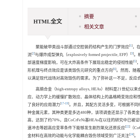
摘要
HTML全文
相关文章
[
1
]
聚能破甲类战斗部通过空腔装药结构产生的门罗效应
，
[
2
]
[
3
]
流
与爆炸成型弹丸（explosively formed projectile, EFP）
。
[
5
]
部速度梯度影响，可在大炸高条件下展现出稳定的侵彻性能
[
6
]
形机理与终点效应是该类毁伤元研究的重点方向
。然而，随
以满足现代战场对高效毁伤的需求。为了弥补这一不足，反应
高熵合金（high-entropy alloys, HEAs）材料是2
应、动力学上的缓慢扩散效应、晶体结构上的晶格畸变效应和
[
17
-
19
]
了良好的应用潜力
。并且，其配方灵活多变，可根据不同
种金属元素，其种类更是多达480种，该项调查还显示了各类金属
高，达到了约70%，且CoCrFeNi基HEAs在以往的研究中
[
22
]
速冲击等超高应变率条件下能够发生剧烈氧化还原反应
（Co
[
24
]
金材料在高效的动能与化学能耦合毁伤领域受到广泛关注
。