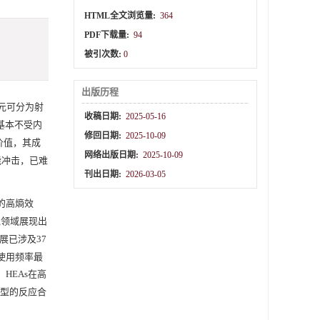
HTML全文浏览量:
364
PDF下载量:
94
被引次数:
0
出版历程
元可分为射
收稿日期:
2025-05-16
基本不受内
修回日期:
2025-10-09
价值，其成
网络出版日期:
2025-10-09
能冲击，已难
刊出日期:
2026-03-05
的高熵效
境领域展现出
发展已涉及37
的使用频率最
HEAs在高
型的反应合