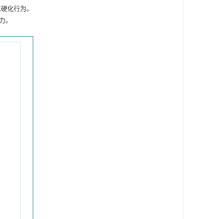
工硬化行为。
力。