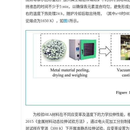
持液态的时间不少于5 min，以确保各元素混合均匀，避免形
右的温度下热处理24 h，随炉冷却后取出待用，（其中
x
=0时H
论熔点为
1650
K），如
图1
所示。
Figure 1
为检验HEA材料在不同应变率及温度下的力学拉伸性能，根据GB
2015《金属材料动态拉伸试验方法》，通过电火花加工分别制
状试样在室温（300 K）下开展准静态拉伸试验，应变率设置为