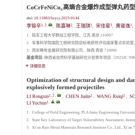
CoCrFeNiCu
高熵合金爆炸成型弹丸药
x
doi:
10.11883/bzycj-2025-0144
1, 2
,
2
1
3
1
李镕辛
,
陈嘉琳
,
王瑞琪
,
宋佳星
,
黄骏逸
,
1.
陆军工程大学野战工程学院，江苏 南京 210007
2.
军事科学院国防工程研究院目标易损性评估国家重点实验室，北京
3.
西安稀有金属研究院有限公司，陕西 西安 710006
基金项目:
陕西省自然科学基础研究计划青年项目（2025JC-YBQ
详细信息
Optimization of structural design and d
explosively formed projectiles
1, 2
,
2
1
LI Rongxin
,
CHEN Jialin
,
WANG Ruiqi
,
SO
1
,
,
LI Yuchun
1.
College of Field Engineering, PLA Army Engineering Universit
2.
State Key Laboratory of Target Vulnerability Assessment, Inst
3.
Xi’an Rare Metal Materials Research Institute Co., Ltd., Xi’an