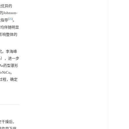
能优异的
ohnson-
[
25
]
论指导
。
中均伴随明显
影响整体的
究。李海峰
2%），进一步
As药型罩形
NiCu
x
成过程，确定
空干燥后，
拌作用下保