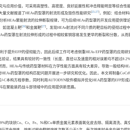
研究与应用价值，可采用高塑性、高密度、良好延展性和冲击释能明显等综合性
[
25
-
27
]
大量文献报道了HEAs药型罩的射流形成及毁伤性能研究
，例如：结合材料的J
ODYN软件分析HEAs聚能射流的拉伸断裂规律，可为后续HEAs药型罩的开发应用提供理
[
26
]
[
27
]
，如混凝土靶
和金属靶
，发现HEAs射流对不同介质的靶目标的侵彻过程
EAs药型罩在射流拉伸形成的过程中相较紫铜容易发生更早的断裂和分散，从而
于提升EFP的侵彻能力，因此后续工作可考虑侧重HEAs EFP药型罩的应用研
数值模拟对比验证，结果具有较好的一致性（长度、直径以及速度的相对误差均不超过8.
态。然而，HEAs与传统药型罩材料在力学性能方面具有较大差异，导致一般结构HE
HEAs药型罩的结构匹配问题开展进一步研究和优化。因此，本文将制备CoCrFe
-C本构方程参数，同时利用AUTODYN软件模拟并优化HEA药型罩的EFP形
材料在聚能装药战斗部领域中的应用提供新思路。
9%的块状Co、Cr、Fe、Ni和Cu单质金属元素表面氧化皮去除、隔离清洗、真
进行混合熔炼。熔炼过程中翻转熔炼次数不少于5次，每次熔炼时合金在磁力搅