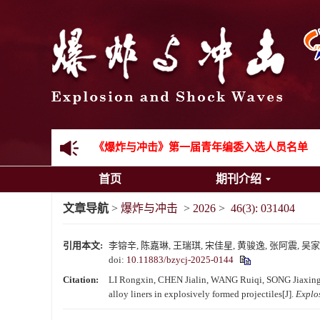
《爆炸与冲击》2025年度优秀名单
先进载运装备机械冲击失效与防护专题征稿启事
金属材料动态多尺度断裂专题征稿启事
结构物高速出入水问题专题征稿启事
《爆炸与冲击》第一届青年编委入选人员名单
首页
期刊介绍
《爆炸与冲击》向2024年度审稿专家致谢
文章导航
>
爆炸与冲击
>
2026
>
46(3): 031404
《爆炸与冲击》2025年度优秀名单
引用本文:
李镕辛, 陈嘉琳, 王瑞琪, 宋佳星, 黄骏逸, 张阿震, 吴家祥,
doi:
10.11883/bzycj-2025-0144
Citation:
LI Rongxin, CHEN Jialin, WANG Ruiqi, SONG Jiaxing,
alloy liners in explosively formed projectiles[J].
Explo