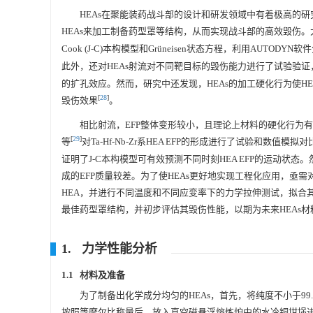
HEAs在聚能装药战斗部的设计和研发领域中有着极高的
HEAs来加工制备药型罩等结构，从而实现战斗部的高效毁伤。
Cook (J-C)本构模型和Grüneisen状态方程，利用AUT
此外，还对HEAs射流对不同靶目标的毁伤能力进行了试验验证
的扩孔效应。然而，研究中还发现，HEAs的加工硬化行为使H
[
28
]
毁伤效果
。
相比射流，EFP整体变形较小，且理论上材料的硬化行为有利
[
29
]
等
对Ta-Hf-Nb-Zr系HEA EFP的形成进行了试验和
证明了J-C本构模型可有效预测不同时刻HEA EFP的运动状
成的EFP质量较差。为了使HEAs更好地实现工程化应用，亟需对
HEA，并进行不同温度和不同应变率下的力学拉伸测试，拟合其J
最佳药型罩结构，并初步评估其毁伤性能，以期为未来HEAs
1. 力学性能分析
1.1 材料及准备
为了制备出化学成分均匀的HEAs，首先，将纯度不小于99.
按照等摩尔比称量后，放入真空磁悬浮熔炼炉中的水冷铜坩埚