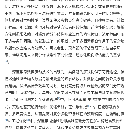
制，难以满足多场景、多参数工况下的大规模验证需求；数值仿真能够在
不同工况下对结构响应过程进行推演，并提供较高的空间与时间分辨率，
但其结果对本构模型、边界条件及参数设定高度敏感，且建模复杂、计算
开销高，难以满足实战环境对评估方法高时效性和广适应性的要求；解析
方法则通常依赖于对爆炸荷载与结构响应过程的简化假设，适用范围局限
于边界条件明确、加载形式单一的场景，对于多因素耦合作用下的复杂爆
炸毁伤效应难以有效解析。可以看出，现有毁伤评估受限于方法自身局
限，难以满足未来复杂作战条件下对快速、动态化毁伤评估能力的需求
[
1
]
。
深度学习数据驱动技术的出现为此类问题的解决提供了可行途径，该
技术通过拟合输入数据与输出变量的映射函数，对数据之间的复杂关系进
行建模，保持高计算效率的同时，还能充分提取并表征数据的空间分布规
律与时间演化特征。近年来，深度学习已在多个复杂工程与科学领域展现
[
2
]
出广泛的应用潜力：在交通管理
中，它可从海量时空数据中挖掘潜在模
[
3
]
式，实现动态交通流预测和优化调度；在气象预报
中，它能够融合多
源、多尺度信息，从而提高对复杂多物理场过程的预测精度；在流动仿真
[
4
]
[
5
]
和工程优化
中，深度学习通过近似高维偏微分方程解和构建高效代理
模型，显著降低了计算成本。上述成果充分证明了深度学习在处理高维非