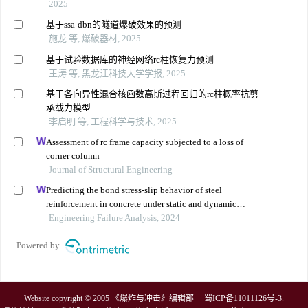
2025
基于ssa-dbn的隧道爆破效果的预测
施龙 等, 爆破器材, 2025
基于试验数据库的神经网络rc柱恢复力预测
王涛 等, 黑龙江科技大学学报, 2025
基于各向异性混合核函数高斯过程回归的rc柱概率抗剪
承载力模型
李启明 等, 工程科学与技术, 2025
Assessment of rc frame capacity subjected to a loss of
corner column
Journal of Structural Engineering
Predicting the bond stress-slip behavior of steel
reinforcement in concrete under static and dynamic
loadings by finite element, deep learning and analytical
Engineering Failure Analysis, 2024
methods
Powered by
Website copyright © 2005 《爆炸与冲击》编辑部
蜀ICP备11011126号-3
.