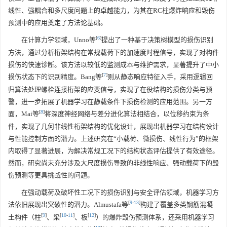
线性、强耦合和多尺度问题上的卓越能力，为其在RC柱爆炸响应和毁伤
预测中的应用奠定了方法论基础。
[
6
]
在计算力学领域，Unno等
提出了一种基于决策树模型的损伤识别
方法，通过分析桁架结构在常规载荷下的加速度时程信号，实现了对构件
损伤的快速诊断。该方法以较低的监测成本与维护需求，显著提升了中小
[
7
]
损伤状态下的识别精度。Bang等
则从静态响应特征入手，采用逻辑回
归算法处理螺栓连接桁架的应变信号，实现了在役结构的损伤分类与预
警，进一步拓展了机器学习在静载条件下损伤检测的应用范围。另一方
[
8
]
面，Mai等
将深度神经网络与差分进化算法相结合，以位移约束为条
件，实现了几何非线性桁架结构的优化设计，展现出机器学习在结构设计
与性能控制方面的潜力。上述研究在“小载荷、微损伤、线性行为”的框架
内取得了显著进展，为解决常规工况下的结构状态评估提供了有效途径。
然而，研究尚未充分涉及大尺度损伤导致的非线性响应、强动载荷下的毁
伤预测等更具挑战性的问题。
在强动载荷及破坏性工况下的损伤识别与安全评估领域，机器学习方
[
9
-
13
]
法依旧展现出突破性的潜力。Almustafa等
构建了覆盖多类钢筋混凝
[
9
]
[
10
-
11
]
[
12
]
土构件（柱
、梁
、板
）的爆炸毁伤预测体系，还采用机器学习