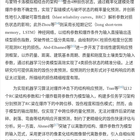
[
13
]
与蒙特卡洛模拟相结合的架构
整合4种损伤状态，通过概率化建模处理
爆炸参数不确定性，实现了裂缝模式与破坏状态的概率量化预测，并创新
性地引入爆破可靠性曲线（blast reliability curves，BRC）解析参数对损
[
14
]
伤状态的影响；此外Zhou等
则采用长短期记忆（long short-term
memory，LSTM）神经网络，以结构参数和爆炸条件为输入直接输出连
续型损伤指数，突破传统二值分类局限，由绘制的RC柱损伤程度分区图
[
15
]
可观测RC柱的损伤。Abd-Elhamed等
进一步开发了非线性建筑响应预
测框架，以炸药量、距离、建筑基本周期、质量和刚度及土壤类型为输入
参数，通过机器学习分类模型高效实现了4类损伤状态的精准分级。上述
研究均可提供高效的毁伤分类预测，但预测的分类形式对于结构响应的表
征太过笼统，所描绘的损伤精细程度有限。
[
16
]
为实现机器学习算法对爆炸冲击下的结构响应预测，Tran等
以12
个RC梁结构参数和2个爆炸载荷参数作为模型输入，构建多任务学习架构
分别预测了RC梁在爆炸下的中跨位移、毁伤程度和毁伤模式；然而，由
于模型的输出限制，仅实现了中跨位移的量化预测，无法对爆炸后梁的破
碎、剥落、弯曲等结构响应开展预测，制约了更精细化的毁伤快速评估与
[
17
]
分析。另一方面，Ahmed等
突破了以离散的结构、爆炸参数作为模型
的输入范式，采用更详尽的像素化结构图像替代离散参数，引入自相似矩