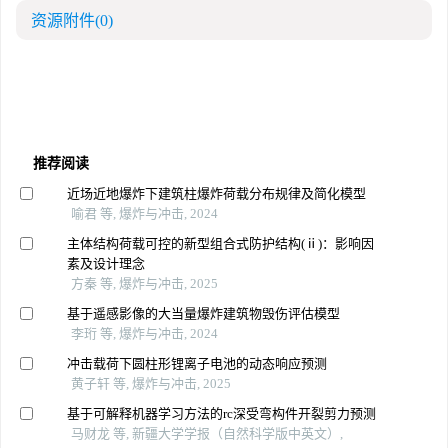
资源附件
(0)
推荐阅读
近场近地爆炸下建筑柱爆炸荷载分布规律及简化模型
喻君 等, 爆炸与冲击, 2024
主体结构荷载可控的新型组合式防护结构(ⅱ)：影响因
素及设计理念
方秦 等, 爆炸与冲击, 2025
基于遥感影像的大当量爆炸建筑物毁伤评估模型
李珩 等, 爆炸与冲击, 2024
冲击载荷下圆柱形锂离子电池的动态响应预测
黄子轩 等, 爆炸与冲击, 2025
基于可解释机器学习方法的rc深受弯构件开裂剪力预测
马财龙 等, 新疆大学学报（自然科学版中英文）,