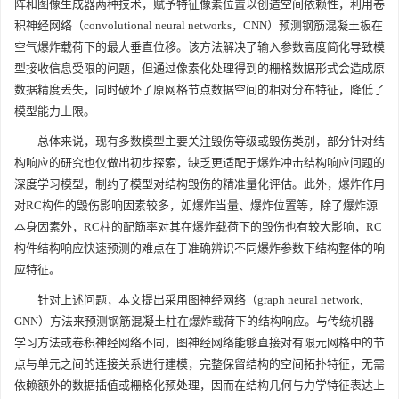
阵和图像生成器两种技术，赋予特征像素位置以创造空间依赖性，利用卷
积神经网络（convolutional neural networks，CNN）预测钢筋混凝土板在
空气爆炸载荷下的最大垂直位移。该方法解决了输入参数高度简化导致模
型接收信息受限的问题，但通过像素化处理得到的栅格数据形式会造成原
数据精度丢失，同时破坏了原网格节点数据空间的相对分布特征，降低了
模型能力上限。
总体来说，现有多数模型主要关注毁伤等级或毁伤类别，部分针对结
构响应的研究也仅做出初步探索，缺乏更适配于爆炸冲击结构响应问题的
深度学习模型，制约了模型对结构毁伤的精准量化评估。此外，爆炸作用
对RC构件的毁伤影响因素较多，如爆炸当量、爆炸位置等，除了爆炸源
本身因素外，RC柱的配筋率对其在爆炸载荷下的毁伤也有较大影响，RC
构件结构响应快速预测的难点在于准确辨识不同爆炸参数下结构整体的响
应特征。
针对上述问题，本文提出采用图神经网络（graph neural network,
GNN）方法来预测钢筋混凝土柱在爆炸载荷下的结构响应。与传统机器
学习方法或卷积神经网络不同，图神经网络能够直接对有限元网格中的节
点与单元之间的连接关系进行建模，完整保留结构的空间拓扑特征，无需
依赖额外的数据插值或栅格化预处理，因而在结构几何与力学特征表达上