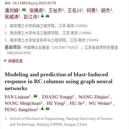
doi:
10.11883/bzycj-2025-0179
1
,
1
1
2
2
3
潘刘娟
,
张雍奇
,
王祉乔
,
王名川
,
何勇
,
胡杰
,
1
1
,
,
吴威涛
,
彭江舟
1.
南京理工大学机械工程学院，江苏 南京 210094
2.
南京理工大学中法工程师学院，江苏 南京 210094
3.
南京理工大学安全科学与工程学院，江苏 南京 210094
基金项目:
中国博士后基金（2025M774265）；江苏省自然科学基金
（BK20241439）
详细信息
Modeling and prediction of blast-Induced
response in RC columns using graph neural
networks
1
,
1
1
PAN Liujuan
,
ZHANG Yongqi
,
WANG Zhiqiao
,
2
2
3
1
WANG Mingchuan
,
HE Yong
,
HU Jie
,
WU Weitao
,
1
,
,
PENG Jiangzhou
1.
School of Mechanical Engineering, Nanjing University of Science
and Technology, Nanjing 210094, Jiangsu, China