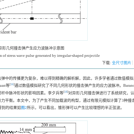
异形几何撞击弹产生应力波脉冲示意图
 of stress wave pulse generated by irregular-shaped projectile
下载:
全尺寸图片
击弹中的传播更为复杂，难以得到精确的解析解，因此，许多学者通过数值模拟
[
16
]
an等
通过数值模拟研究了不同几何形状的撞击弹产生的应力波脉冲。Baranow
[
18
]
射杆中脉冲形状的影响因素。李夕兵等
对异形几何撞击弹进行了系统研究，
应力平衡。本文中，为了产生不同加载波的构型，通过有限元模拟计算了3种撞
，得到的结果如
图2
所示，可以看出，锥形弹可以产生比较理想的半正弦波。