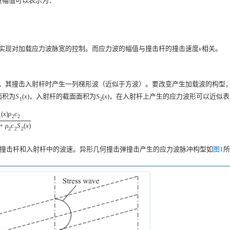
波幅值可以表示为：
实现对加载应力波脉宽的控制。而应力波的幅值与撞击杆的撞击速度
相关。
v
v
杆，其撞击入射杆时产生一列梯形波（近似于方波）。要改变产生加载波的构型
面积为
(
)
，入射杆的截面面积为
(
)
，在入射杆上产生的应力波形可以近似
S
1
(
x
)
S
2
(
x
)
S
x
S
x
1
2
(
)
S
x
ρ
c
1
1
2
2
2
c
2
ρ
1
c
1
S
1
(
x
)
+
ρ
2
c
2
S
2
(
x
)
)
+
(
)
x
ρ
c
S
x
2
2
2
为撞击杆和入射杆中的波速。异形几何撞击弹撞击产生的应力波脉冲构型如
图1