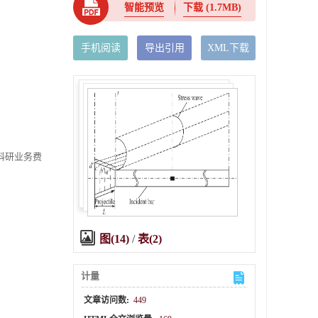
智能预览
下载
(1.7MB)
手机阅读
导出引用
XML下载
本科研业务费
图(14)
/
表(2)
计量
文章访问数:
449