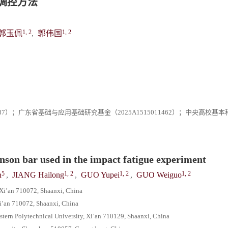
波调控方法
1, 2
1, 2
郭玉佩
,
郭伟国
072287）；广东省基础与应用基础研究基金（2025A1515011462）；中央高校基
nson bar used in the impact fatigue experiment
5
1, 2
1, 2
1, 2
n
,
JIANG Hailong
,
GUO Yupei
,
GUO Weiguo
 Xi’an 710072, Shaanxi, China
Xi’an 710072, Shaanxi, China
tern Polytechnical University, Xi’an 710129, Shaanxi, China