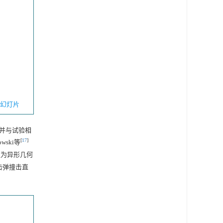
幻灯片
并与试验相
[
17
]
ski等
认为异形几何
击弹撞击直