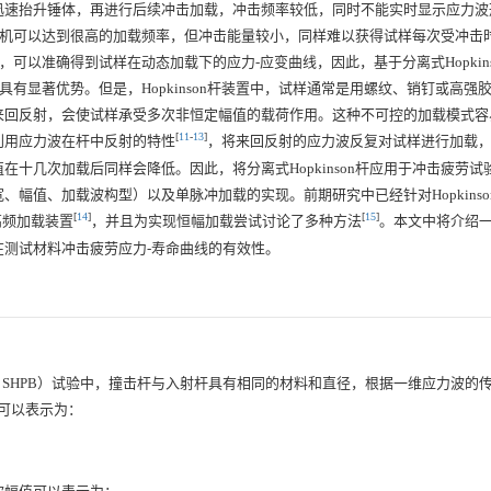
迅速抬升锤体，再进行后续冲击加载，冲击频率较低，同时不能实时显示应力波
验机可以达到很高的加载频率，但冲击能量较小，同样难以获得试样每次受冲击时
性，可以准确得到试样在动态加载下的应力-应变曲线，因此，基于分离式Hopkin
有显著优势。但是，Hopkinson杆装置中，试样通常是用螺纹、销钉或高强
来回反射，会使试样承受多次非恒定幅值的载荷作用。这种不可控的加载模式容
[
11
-
13
]
利用应力波在杆中反射的特性
，将来回反射的应力波反复对试样进行加载
十几次加载后同样会降低。因此，将分离式Hopkinson杆应用于冲击疲劳试
幅值、加载波构型）以及单脉冲加载的实现。前期研究中已经针对Hopkinso
[
14
]
[
15
]
动连续高频加载装置
，并且为实现恒幅加载尝试讨论了多种方法
。本文中将介绍
测试材料冲击疲劳应力-寿命曲线的有效性。
ressure bar, SHPB）试验中，撞击杆与入射杆具有相同的材料和直径，根据一维应力
可以表示为：