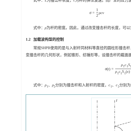
式中：
为撞击杆长度，
为杆的弹性波速。而产生的应力
L
c
L
c
1
=
σ
=
1
2
ρ
c
v
σ
ρ
c
v
2
式中：
为杆的密度。因此，通过改变撞击杆的长度，可以
ρ
ρ
1.2 加载波构型的控制
常规SHPB使用的是与入射杆同材料等直径的圆柱形撞击
变撞击杆的几何形状，例如锥形、纺锤形等，设撞击杆的截面
ρ
c
1
(
)
=
σ
(
t
)
=
ρ
1
c
1
S
1
(
x
)
ρ
σ
t
(
ρ
c
S
1
1
1
式中：
、
分别为撞击杆和入射杆的密度，
、
分别
ρ
1
ρ
2
c
1
c
2
ρ
ρ
c
c
1
2
1
2