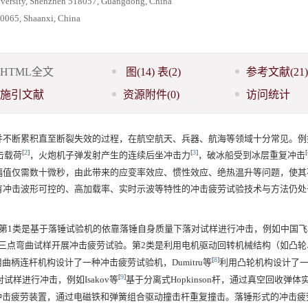
niversity, Shenzhen 518057, Guangdong, China
10065, Shaanxi, China
HTML全文
图
(14)
表
(2)
参考文献
(21)
施引文献
资源附件
(0)
访问统计
并不断累积直至断裂失效的过程，在航空航天、兵器、航海等领域十分常见。例
[
2
]
[
3
]
[
击载荷
，火炮机子弹发射产生的连续后坐冲击力
，破冰船受到冰层重复冲击
幅值仅需数十微秒，由此带来的应变率效应、惯性效应、绝热温升等问题，使其
有冲击波形可控的、高加载率、实时示波等特性的冲击疲劳试验技术与方法仍处
第1类是基于落锤试验机的依靠落锤自身质量下落对试样进行冲击，例如中国飞
三点弯曲试样开展冲击疲劳试验。第2类是利用电机驱动回转机械结构（如凸轮
[
8
]
曲柄连杆机构设计了一种冲击疲劳试验机，Dumitru等
利用凸轮机构设计了
[
9
]
试样进行冲击，例如Isakov等
基于分离式Hopkinson杆，通过真空回收弹
son冲击疲劳装置，通过电磁铁和弹簧组合驱动撞击杆重复撞击。落锤形式的冲击