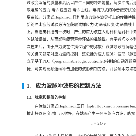
过改变落锤的质量和高度以产生不同的冲击能量，每次冲击后
取准确的应力-寿命或应变-寿命曲线。电机形式的冲击疲劳试
变曲线。分离式Hopkinson杆利用应力波在波导杆上的传播特
新的冲击疲劳试验方法在获取试样应力-寿命或应变-寿命曲线上具
上，当撞击杆撞击一次时，产生的应力波在入射杆和透射杆中
的试验误差，从而影响疲劳寿命评估的准确性。有学者巧妙地
次撞击后，由于应力波在传播过程中的弥散和衰减导致载荷幅值在
的关键问题是对应力波的控制，这包括对应力波脉冲波形（脉宽、
立了基于PLC（programmable logic controller)控制的自
捷、可实现高频连续冲击加载的波形调制方法，并验证本方法在
1. 应力波脉冲波形的控制方法
1.1 脉宽和幅值的控制
在传统分离式Hopkinson压杆（split Hopkinson p
撞击杆以速度
撞击入射杆，在端面产生一列压缩应力波，脉宽
v
v
=
2
/
t
=
2
L
/
c
t
L
c