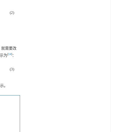
(2)
，就需要改
[
14
]
表示为
：
(3)
所示。