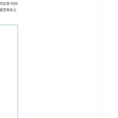
的应变-时间
疲劳寿命之
幻灯片