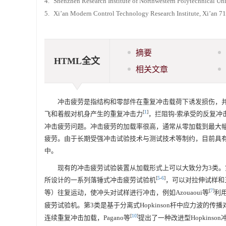
4.
Shenzhen Research Institute of Northwestern Polytechnical U
5.
Xi’an Modern Control Technology Research Institute, Xi’an 7
摘要
HTML全文
相关文章
冲击疲劳是指结构和零部件在重复冲击载荷下诱发损伤，
[
1
]
飞和着舰对机身产生的重复冲击力
，拦阻钩-索承受的反复冲
冲击疲劳问题。冲击疲劳的加载率很高，通常从零加载到最大
疲劳。由于长期受强冲击试验技术与测试技术等制约，目前具
中。
现有的冲击疲劳试验装置从加载形式上可以大致分为3类。
[
5
-
6
]
所设计的一系列落锤式冲击疲劳试验机
，可以对拉伸试样和
[
7
]
等）往复运动，使冲头对试样进行冲击，例如Azouaoui等
利用
疲劳试验机。第3类是基于分离式Hopkinson杆中应力波的传播对
[
10
]
连续重复冲击加载，Pagano等
提出了一种改进型Hopkin