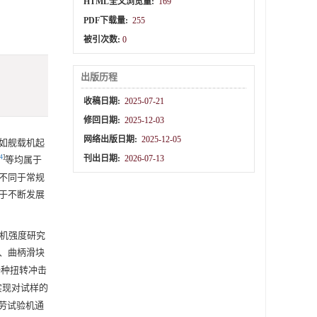
HTML全文浏览量:
169
PDF下载量:
255
被引次数:
0
出版历程
收稿日期:
2025-07-21
修回日期:
2025-12-03
网络出版日期:
2025-12-05
如舰载机起
4
]
刊出日期:
2026-07-13
等均属于
不同于常规
于不断发展
机强度研究
、曲柄滑块
一种扭转冲击
体实现对试样的
疲劳试验机通