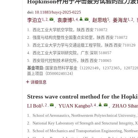
Hopkinson杆用于冲击疲劳试验的应力
doi:
10.11883/bzycj-2025-0225
1, 2
,
3, 4
,
,
5
1, 2
李泊立
,
袁康博
,
赵思晗
,
姜海龙
,
1.
西北工业大学航空学院，陕西 西安 710072
2.
强度与结构完整性全国重点实验室，陕西 西安 710072
3.
西北工业大学力学与交通运载工程学院，陕西 西安 710129
4.
西北工业大学深圳研究院，广东 深圳 518057
5.
西安现代控制技术研究所，陕西 西安 710065
基金项目:
国家自然科学基金（12202149，12372365，12
面上项目（D5000240124）
详细信息
Stress wave control method for the Hopki
1, 2
,
3, 4
,
,
LI Boli
,
YUAN Kangbo
,
ZHAO Siha
1.
School of Aeronautics, Northwestern Polytechnical University,
2.
National Key Laboratory of Strength and Structural Integrity, 
3.
School of Mechanics and Transportation Engineering, Northwes