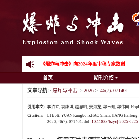
先进载运装备机械冲击失效与防护专题征稿启事
金属材料动态多尺度断裂专题征稿启事
结构物高速出入水问题专题征稿启事
《爆炸与冲击》第一届青年编委入选人员名单
《爆炸与冲击》向2024年度审稿专家致谢
首页
期刊介绍
《爆炸与冲击》2025年度优秀名单
文章导航
>
爆炸与冲击
>
2026
>
46(7): 071401
引用本文:
李泊立, 袁康博, 赵思晗, 姜海龙, 郭玉佩, 郭伟国. Hopk
Citation:
LI Boli, YUAN Kangbo, ZHAO Sihan, JIANG Hailong, GU
2026, 46(7): 071401.
doi:
10.11883/bzycj-2025-0225