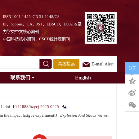
ISSN 1001-1455 CN 51-1148/O3
EI、Scopus、CA、JST、EBSCO、DOAJ收录
力学类中文核心期刊
中国科技核心期刊、CSCD统计源期刊
高级检索
E-mail Alert
分享
联系我们
English
1.
doi:
10.11883/bzycj-2025-0225
 the impact fatigue experiment[J].
Explosion And Shock Waves
,