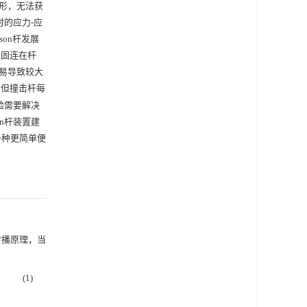
形，无法获
的应力-应
son杆发展
胶固连在杆
易导致较大
，但撞击杆每
验需要解决
n杆装置建
一种更简单便
波的传播原理，当
(1)