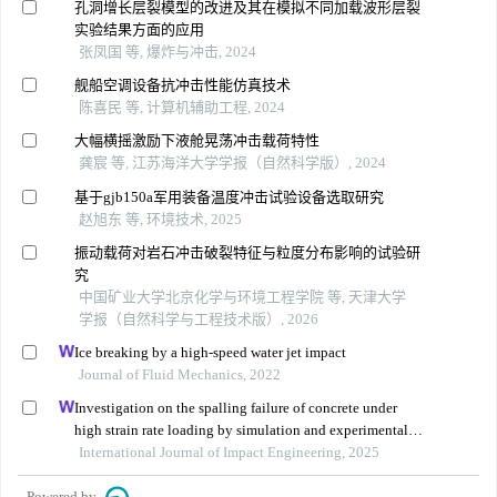
孔洞增长层裂模型的改进及其在模拟不同加载波形层裂
实验结果方面的应用
张凤国 等, 爆炸与冲击, 2024
舰船空调设备抗冲击性能仿真技术
陈喜民 等, 计算机辅助工程, 2024
大幅横摇激励下液舱晃荡冲击载荷特性
龚宸 等, 江苏海洋大学学报（自然科学版）, 2024
基于gjb150a军用装备温度冲击试验设备选取研究
赵旭东 等, 环境技术, 2025
振动载荷对岩石冲击破裂特征与粒度分布影响的试验研
究
中国矿业大学北京化学与环境工程学院 等, 天津大学
学报（自然科学与工程技术版）, 2026
Ice breaking by a high-speed water jet impact
Journal of Fluid Mechanics, 2022
Investigation on the spalling failure of concrete under
high strain rate loading by simulation and experimental
method
International Journal of Impact Engineering, 2025
Powered by