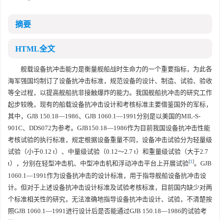
摘要
HTML全文
舰载设备抗冲击能力是衡量舰船战时生命力的一个重要指标，为此各
海军强国均制订了设备抗冲击标准，规范设备的设计、制造、试验、验收
等全过程，以提高舰船抗非接触爆炸的能力。我国舰船抗冲击的研究工作
起步较晚，现有的船载设备抗冲击设计和考核标准主要借鉴国外的军标，
其中，GJB 150.18—1986、GJB 1060.1—1991分别是以美国的MIL-S-
901C、DDS072为参考。GJB150.18—1986作为目前我国设备抗冲击性能
考核试验的执行标准，规定根据设备重量不同，设备冲击试验分为轻量级
试验（小于0.12 t）、中量级试验（0.12～2.7 t）和重量级试验（大于2.7
[
1
]
t），分别在轻型冲击机、中型冲击机和浮动冲击平台上开展试验
。GJB
1060.1—1991作为设备抗冲击的设计标准，用于指导舰船设备抗冲击设
计。但对于上述设备抗冲击设计标准及试验考核标准，目前国内缺少对两
个标准相关性的研究，无法准确地指导设备抗冲击设计、试验，不清楚按
照GJB 1060.1—1991进行设计后是否能通过GJB 150.18—1986的试验考