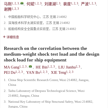
1, 2, 3
,
1, 2, 3
2, 3
1, 2, 3
1, 2, 3
马刚
,
何斌
,
刘建湖
,
裴度
,
严波
,
1, 2, 3
谢腾
1.
中国船舶科学研究中心，江苏 无锡 214082
2.
深海技术科学太湖实验室，江苏 无锡 214082
3.
船舶结构安全全国重点实验室，江苏 无锡 214082
详细信息
Research on the correlation between the
medium-weight shock test load and the design
shock load for ship equipment
1, 2, 3
,
1, 2, 3
2, 3
MA Gang
,
HE Bin
,
LIU Jianhu
,
1, 2, 3
1, 2, 3
1, 2, 3
PEI Du
,
YAN Bo
,
XIE Teng
1.
China Ship Scientific Research Center, Wuxi 214082, Jiangsu,
China
2.
Taihu Laboratory of Deepsea Technological Science, Wuxi
214082, Jiangsu, China
3.
National Key Laboratory of Ship Structural Safety, Wuxi 214082,
Jiangsu, China