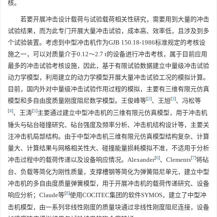
核。
若要开展冲击设计载荷与试验载荷相关性研究，需要用到大量的冲击
试验结果，而为此专门开展大量冲击试验，成本高、效率低，且涉及到多
个试验装置。考虑到中型冲击机作为GJB 150.18-1986标准规定的考核设
施之一，可以对质量介于0.12～2.7 t的设备进行冲击考核，属于目前应用
最多的冲击试验考核设施，因此，基于有限试验数据建立中量级冲击试验
动力学模型，利用建立的动力学模型开展大量冲击试验工况的模拟计算。
目前，国内外对中量级冲击试验作用过程的模拟，主要有三维有限元仿真
[
2
]
[
3
]
模型和多自由度质量刚度阻尼数学模型。王俊峰等
、王旭
、冯松等
[
4
]
[
5
]
、王涛
主要通过建立中型冲击机的三维有限元仿真模型，用于冲击机
锤头与砧台碰撞研究、砧台强度及频率分析、冲击机结构设计等，主要关
注冲击机局部结构。由于中型冲击机三维有限元仿真模型结构复杂、计算
量大、计算结果与网格相关性大、碰撞能量损耗模拟不准，不适用于分析
[
6
]
[
7
]
冲击过程中的载荷传递以及设备响应情况。Alexander
、Clements
将砧
台、负载等简化为刚性质量，支撑槽钢等简化为弹簧阻尼单元，建立中型
冲击机的多自由度质量弹簧模型，用于开展冲击机的载荷传递研究、设备
[
8
]
响应分析；Claude等
使用COCITEC集团的软件SYMOS，建立了中型冲
击机模型，由一系列非线性刚度的质量块通过非线性刚度阻尼连接，设备