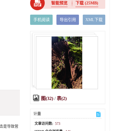
智能预览
下载
(25MB)
手机阅读
导出引用
XML下载
图(32)
/
表(2)
计量
文章访问数:
573
击是导致管