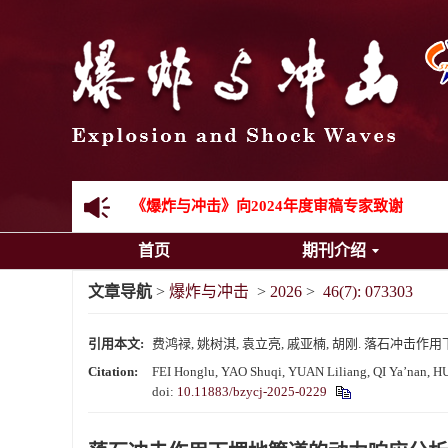
先进载运装备机械冲击失效与防护专题征稿启事
金属材料动态多尺度断裂专题征稿启事
结构物高速出入水问题专题征稿启事
《爆炸与冲击》第一届青年编委入选人员名单
《爆炸与冲击》向2024年度审稿专家致谢
首页
期刊介绍
《爆炸与冲击》2025年度优秀名单
文章导航
>
爆炸与冲击
>
2026
>
46(7): 073303
引用本文:
费鸿禄, 姚树淇, 袁立亮, 戚亚楠, 胡刚. 落石冲击作用下埋地
Citation:
FEI Honglu, YAO Shuqi, YUAN Liliang, QI Ya’nan, HU G
doi:
10.11883/bzycj-2025-0229