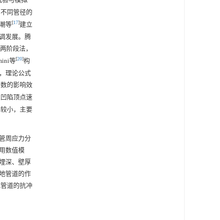
了不同管径的
[
17
]
潮等
建立
调发展。腾
两阶段法，
[
20
]
ni等
构
，理论公式
参数的影响效
且凹陷顶点速
响较小，主要
管周应力分
用数值模
埋深、壁厚
地管道的作
地管道的抗冲