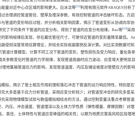
[
16
]
击能量对近中心点区域的影响更大。白冰洁等
利用有限元软件ABAQUS分析
通过合理调控管道管径、壁厚及埋深参数，有效控制管道的冲击破坏形态。方迎
体与管道的变形响应过程，并分析相关影响因素，揭示了管道变形从协调向非协
[
19
]
究了不同条件下管道的应变分布，得到了管道的应变分布规律。Rao等
采用
的影响规律后发现，存在最优管径尺寸，可使邻近管道的变形量降至最低。Ami
岩崩侵彻深度常用估算理论，并结合实际岩崩案例反演计算。对比实测数据可知
气管道计算模型，计算不同工况下管道的变形、塑性损伤及受力响应，量化各
相关参数变化时管道的力学规律，发现管道屈曲时应力波动、应变增大更明显
对埋地集输管道应力的影响，发现管道温度、内压及铺设坡度对管壁应力的影
值模拟，揭示了管土相互作用机理和落石冲击下管道的动力响应特性，特别是在
研究大多是基于应力分析管道，采用应变分析较少；对管道受冲击的研究多是采
研究采用物理模型试验与数值模拟相结合的方法，通过控制变量法重点考察管道
径、内压、冲击速度、管道埋深以及土体力学性质（弹性模量、摩擦因数）对埋
道内压、直径、土体特性与管道应变峰值的相关性；以期为地质灾害高风险区段埋