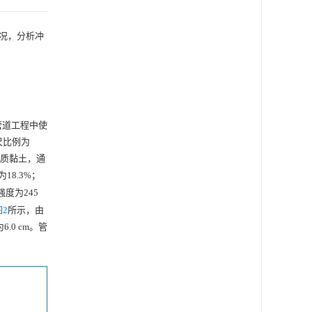
况，分析冲
管道工程中使
尺比例为
质黏土，通
18.3%；
强度为245
图2
所示，由
0 cm。管