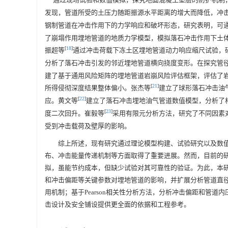
发现，管道所受的土压力随距振源水平距离的增大而降低，冲
钢制管道在冲击作用下的力学响应和破坏形态，研究表明，可
了崩塌作用埋地管道的地质力学模型，模拟落石冲击作用下土
[
18
]
振超等
通过冲击荷载下冻土区埋地管道动力响应缩尺试验，研
分析了落石冲击引发的邻近埋地管道横向挠度变形。在探究管径
建了基于通用风险矩阵的埋地管道岩崩风险评估框架，评估了
[
21
]
所得侵彻深度结果整体偏小。张杰等
建立了球形落石冲击油
[
22
]
应。黄文等
建立了落石冲击埋地油气管道数值模型，分析了
[
23
]
度二次回升。崔毅等
采用有限元分析方法，研究了不同因素
受到冲击载荷及壁厚的影响。
综上所述，现有研究通过理论模型构建、试验研究以及数
布、冲击能量传递机制等方面取得了重要进展。然而，目前的
拟，虽能节约成本，但缺少试验对其可靠性的验证。为此，本
和冲击偏距等关键参数对埋地管道的影响，并扩展分析管道直
用机制；基于Pearson相关性分析方法，分析冲击偏距和管
击设计及安全铺设提供更全面的依据和工程参考。