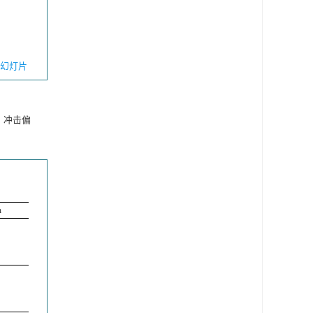
幻灯片
、冲击偏
m