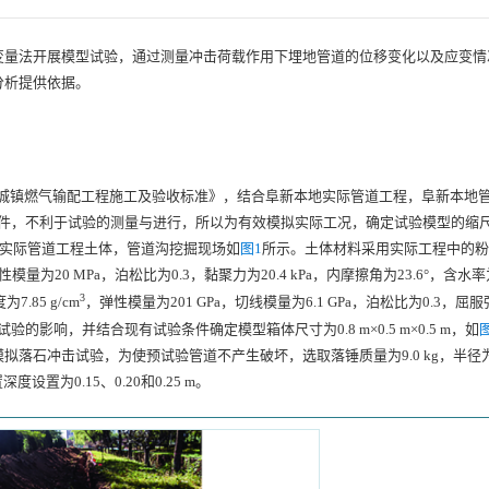
变量法开展模型试验，通过测量冲击荷载作用下埋地管道的位移变化以及应变情
分析提供依据。
023《城镇燃气输配工程施工及验收标准》，结合阜新本地实际管道工程，阜新本地
道条件，不利于试验的测量与进行，所以为有效模拟实际工况，确定试验模型的缩
地实际管道工程土体，管道沟挖掘现场如
图1
所示。土体材料采用实际工程中的粉
性模量为20 MPa，泊松比为0.3，黏聚力为20.4 kPa，内摩擦角为23.6°，含水率为
3
.85 g/cm
，弹性模量为201 GPa，切线模量为6.1 GPa，泊松比为0.3，屈服
验的影响，并结合现有试验条件确定模型箱体尺寸为0.8 m×0.5 m×0.5 m，如
石冲击试验，为使预试验管道不产生破坏，选取落锤质量为9.0 kg，半径为6.
设置为0.15、0.20和0.25 m。