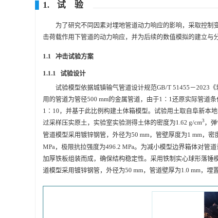
1. 试 验
为了研究不同因素对埋地管道动力响应的影响，采取控制
击荷载作用下管道的动力响应，并为后续的数值模拟的建立与
1.1 冲击试验方案
1.1.1 试验设计
试验模型依据城镇输气管道设计规范GB/T 51455－2
用的管道为管径500 mm的金属管道，由于1∶1还原实际管
1∶10，并基于此比例构建土体箱模型。试验用土取自阜新本
3
过采样压实原土，实验室实验测得土体的密度为1.62 g/cm
，弹
管道模型采用镀锌钢管，外径为50 mm，管壁厚度为1 mm，密度为7
MPa，极限抗拉强度为496.2 MPa。为减小模型边界箱体对管道试
加厚铁板组装而成，确保结构稳定性。采用铁制实心球形落锤模拟落
道模型采用镀锌钢管，外径为50 mm，管道壁厚为1.0 mm，埋置深度