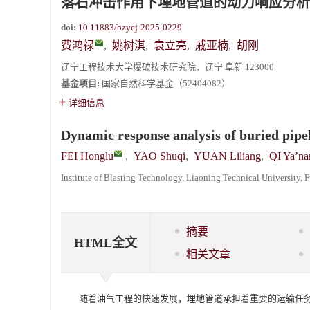
落石冲击作用下埋地管道的动力响应分析
doi:
10.11883/bzycj-2025-0229
费鸿禄
,
姚树淇
,
袁立亮
,
戚亚楠
,
胡刚
辽宁工程技术大学爆破技术研究院，辽宁 阜新 123000
基金项目:
国家自然科学基金（52404082）
详细信息
Dynamic response analysis of buried pipe
FEI Honglu
,
YAO Shuqi
,
YUAN Liliang
,
QI Ya’na
Institute of Blasting Technology, Liaoning Technical University,
摘要
HTML全文
相关文章
随着油气工程的快速发展，埋地管道承担着重要的运输任