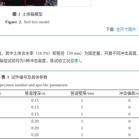
图 2
土体箱模型
Figure 2.
Soil box model
下载:
全尺寸图片
其中土体含水率（18.3%）和管径（50 mm）为固定量，开展不同冲击高度
每组试验均为3种冲击高度，各试验工况见
表1
。
表 1
试件编号及具体参数
pecimen number and specific parameters
m
管道埋深/m
管道壁厚/mm
冲击偏距/
0.15
1
0
0.15
1
0
0.15
1
0
0.20
1
0
0.20
1
0
0.20
1
0