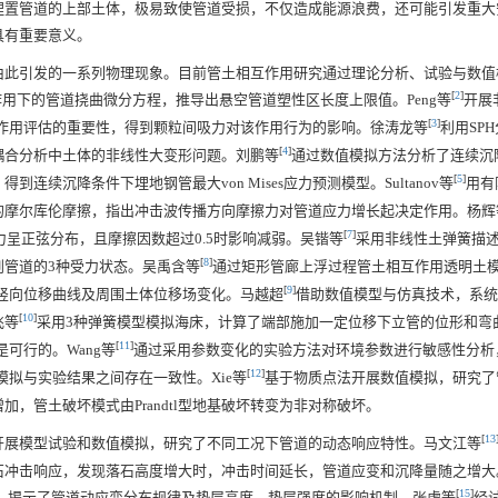
埋置管道的上部土体，极易致使管道受损，不仅造成能源浪费，还可能引发重大
具有重要意义。
由此引发的一系列物理现象。目前管土相互作用研究通过理论分析、试验与数值
[
2
]
用下的管道挠曲微分方程，推导出悬空管道塑性区长度上限值。Peng等
开展
[
3
]
作用评估的重要性，得到颗粒间吸力对该作用行为的影响。徐涛龙等
利用SP
[
4
]
耦合分析中土体的非线性大变形问题。刘鹏等
通过数值模拟方法分析了连续沉
[
5
]
续沉降条件下埋地钢管最大von Mises应力预测模型。Sultanov等
用有
的摩尔库伦摩擦，指出冲击波传播方向摩擦力对管道应力增长起决定作用。杨辉
[
7
]
力呈正弦分布，且摩擦因数超过0.5时影响减弱。吴锴等
采用非线性土弹簧描
[
8
]
管道的3种受力状态。吴禹含等
通过矩形管廊上浮过程管土相互作用透明土
[
9
]
竖向位移曲线及周围土体位移场变化。马越超
借助数值模型与仿真技术，系统
[
10
]
飞等
采用3种弹簧模型模拟海床，计算了端部施加一定位移下立管的位形和弯
[
11
]
可行的。Wang等
通过采用参数变化的实验方法对环境参数进行敏感性分析
[
12
]
拟与实验结果之间存在一致性。Xie等
基于物质点法开展数值模拟，研究了
，管土破坏模式由Prandtl型地基破坏转变为非对称破坏。
[
13
开展模型试验和数值模拟，研究了不同工况下管道的动态响应特性。马文江等
石冲击响应，发现落石高度增大时，冲击时间延长，管道应变和沉降量随之增大
[
15
]
，揭示了管道动应变分布规律及垫层高度、垫层强度的影响机制。张虎等
经