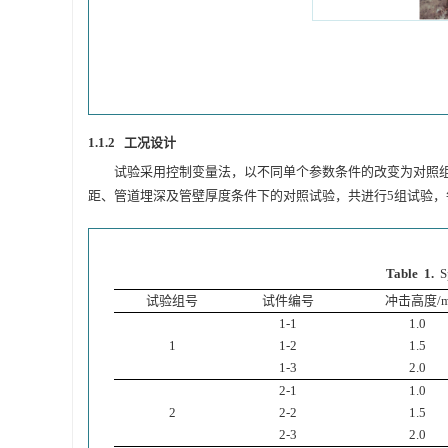
1.1.2 工况设计
试验采用控制变量法，以不同单个参数条件的改变为对照组，
距、管道埋深及管壁厚度条件下的对照试验，共进行5组试验，
Table 1.
S
试验组号
试件编号
冲击高度/
1-1
1.0
1
1-2
1.5
1-3
2.0
2-1
1.0
2
2-2
1.5
2-3
2.0