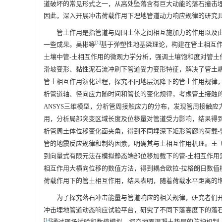
道破坏的常见形式之一，从高处坠落含有巨大动能的落石撞击
因此，深入开展冲击荷载作用下埋地管道动力响应规律的研究
管土作用是指管道与周围土体之间相互施加力的作用以及
[
1
]
一些成果。吴彬等
基于弹塑性地基梁理论，构建在管土相互作
土壤中管-土相互作用的微观力学分析，强调土壤饱和度对管土
滑坡变形、黏性泥石流冲刷下管道受力变形特征，解决了管土
管土相互作用演化过程，探究不同地层沉降下的管土作用规律，得到连
析管道轴、径向应力随时间和管长的变化规律，考虑管土接触
ANSYS三维模型，分析管周接触应力的分布，发现管周接触应
用，分析局部突变区域长度及位移量对管道受力影响，结果得到
析管周土体位移变化面夹角，得到不同埋深下矩形管廊的荷载-
管的地震反应规律和制约因素，明确其与土相互作用机理。王
到向量式有限元法在模拟静态端部位移加载下的管-土相互作用是
相互作用大横向位移的数值方法，得到耦合欧拉-拉格朗日数值模
荷载作用下的管土相互作用，结果表明，随着荷载水平距离的增加
为了探究落石冲击能量与管道响应的相关规律，研究者们
冲击埋地管道动态响应试验平台，研究了不同下落高度下的落
[
14
]
通过现场试验和数值模拟，探究地面混凝土垫层的防护机制