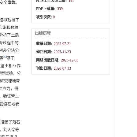
HTML全文浏览量:
141
安全事故。
PDF下载量:
339
被引次数:
0
模拟取得了
非饱和颗粒
出版历程
H分析了土质
降过程中的
收稿日期:
2025-07-21
限差分法分
修回日期:
2025-11-23
[
6
]
等
基于
网络出版日期:
2025-12-05
述管土相互作
刊出日期:
2026-07-13
模型试验，分
研究埋地弯
曲应力，得
，验证管土
管道在地表
]
搭建了落石
。刘天豪等
试验与模拟