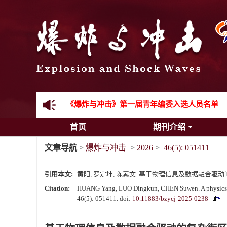
《爆炸与冲击》2025年度优秀名单
先进载运装备机械冲击失效与防护专题征稿启事
金属材料动态多尺度断裂专题征稿启事
结构物高速出入水问题专题征稿启事
《爆炸与冲击》第一届青年编委入选人员名单
首页
期刊介绍
《爆炸与冲击》向2024年度审稿专家致谢
文章导航
>
爆炸与冲击
>
2026
>
46(5): 051411
《爆炸与冲击》2025年度优秀名单
引用本文:
黄阳, 罗定坤, 陈素文. 基于物理信息及数据融合驱动的复杂街
Citation:
HUANG Yang, LUO Dingkun, CHEN Suwen. A physics-info
46(5): 051411.
doi:
10.11883/bzycj-2025-0238