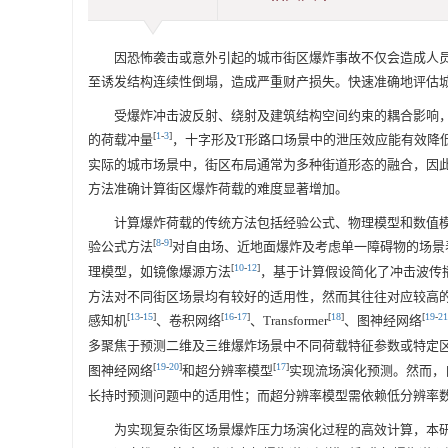
因恐怖袭击或意外引起的城市街区爆炸事故不仅会造成人
至诱发结构连续性倒塌，造成严重财产损失。快速准确地评估
受爆炸冲击波反射、绕射及建筑结构空间约束的耦合影响
[
1
-
3
]
的荷载冲量
，十字形及T形路口场景中的泄压效应能有效降
实际的城市场景中，街区布局通常为多种街道形态的融合，因
方法准确计算街区爆炸荷载的难度显著增加。
计算爆炸荷载的传统方法包括经验公式、物理模型和数值
[
8
-
9
]
验公式方法
对自由场、近地面爆炸及考虑单一障碍物的场景
[
10
-
12
]
理模型，如镜像爆源方法
，基于计算假设简化了冲击波传
方法对不同街区场景均有较好的适用性，然而其往往对应较高
[
13
-
15
]
[
16
-
17
]
[
18
]
[
19
-
21
感知机
、卷积网络
、Transformer
、图神经网络
多聚焦于预测二维及三维爆炸场景中不同荷载特征参数或特定
[
19
-
20
]
[
17
]
图神经网络
和超分辨率模型
实现流场演化预测。然而，
长持时预测问题中的适用性；而超分辨率模型需依赖低分辨率
为实现复杂街区场景爆炸压力场演化过程的高效计算，本