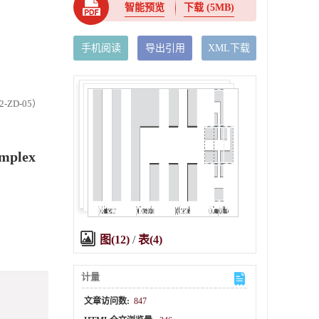
智能预览
下载
(5MB)
手机阅读
导出引用
XML下载
ZD-05）
omplex
图(12)
/
表(4)
计量
文章访问数:
847