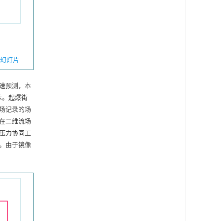
幻灯片
速预测，本
示。起爆街
场记录的场
在二维流场
压力协同工
。由于镜像