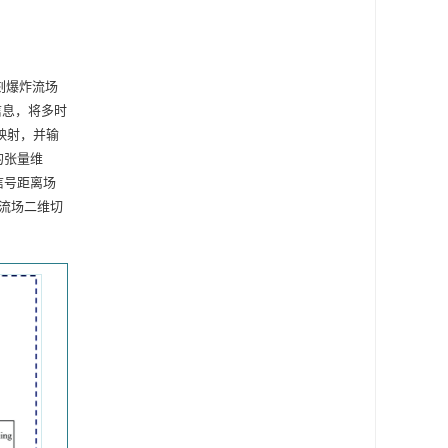
刻爆炸流场
信息，将多时
映射，并输
的张量维
信号距离场
流场二维切