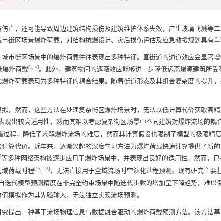
员伤亡，还可能导致周边建筑结构损伤及建筑维护体系失效，产生玻璃飞溅等二
城市街区场景爆炸荷载，对结构抗爆设计、灾后损伤评估及应急救援规划具有重
，城市街区场景中的爆炸荷载往往表现出多种特征。直街道的通道效应会显著增
[
1
,
4
]
低爆炸荷载
。此外，建筑物间的遮蔽效应能够进一步降低远离爆源建筑所受
此爆炸荷载表现为多种特征的耦合结果。随着街道形态及其组合复杂度的提升，
模拟，然而，这些方法在处理复杂街区爆炸场景时，无法以低计算代价获取高精
表现出较高适用性，然而其难以考虑复杂街区场景中不同建筑对爆炸流场的耦
播过程，降低了求解爆炸流场的难度，然而其计算假设也限制了模型的极限精
的计算代价。近年来，逐渐兴起的深度学习方法为爆炸荷载快速计算提供了新的
]
等多种网络架构被逐步应用于爆炸场景中，并表现出良好的适用性。然而，已
[
15
,
22
]
区域荷载时程
，无法直接用于全域流场时空演化过程预测。现有研究主要
自迭代模型预测精度在非完全约束场景中随迭代步数的增加呈下降趋势，难以
数值模拟作为其先验输入，无法独立实现流场预测。
研究提出一种基于流场物理信息与数据融合驱动的爆炸荷载预测方法。该方法基