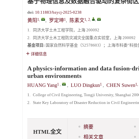
基于物理信息及数据融合驱动的复杂街区
doi:
10.11883/bzycj-2025-0238
1
,
1
1, 2
,
,
黄阳
,
罗定坤
,
陈素文
1.
同济大学土木工程学院，上海 200092
2.
同济大学土木工程防灾减灾全国重点实验室，上海 200092
基金项目:
国家自然科学基金（52578603）；上海市科委“科技创新
详细信息
A physics-information and data fusion-dri
urban environments
1
,
1
1,
HUANG Yang
,
LUO Dingkun
,
CHEN Suwen
1.
College of Civil Engineering, Tongji University, Shanghai 20
2.
State Key Laboratory of Disaster Reduction in Civil Engineeri
摘要
HTML全文
相关文章