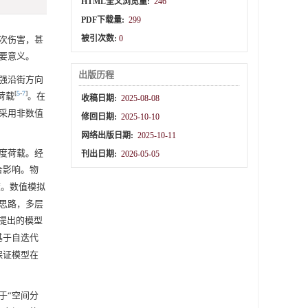
HTML全文浏览量:
246
PDF下载量:
299
被引次数:
0
次伤害，甚
要意义。
出版历程
强沿街方向
[
5
-
7
]
荷载
。在
收稿日期:
2025-08-08
采用非数值
修回日期:
2025-10-10
网络出版日期:
2025-10-11
度荷载。经
刊出日期:
2026-05-05
合影响。物
度。数值模拟
思路，多层
提出的模型
基于自迭代
保证模型在
于“空间分