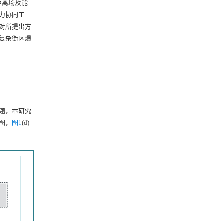
距离场及能
力协同工
对所提出方
复杂街区爆
题，本研究
面图，
图1
(d)