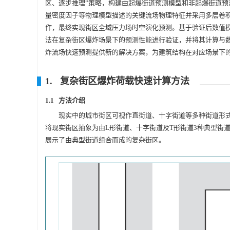
区、逐步推理”策略，构建由起爆街道预测模型和非起爆街道
量密度因子等物理模型描述的关键流场物理特征并采用多层卷
作，最终实现街区全域压力场时空演化预测。基于验证后数值
法在复杂街区爆炸场景下的预测性能进行验证，并将其计算与
炸流场快速预测提供新的解决方案，为建筑结构在对应场景下
1. 复杂街区爆炸荷载快速计算方法
1.1 方法介绍
现实中的城市街区可视作直街道、十字街道等多种街道形
将现实街区抽象为由L形街道、十字街道及T形街道3种典型街
展示了由典型街道组合而成的复杂街区。