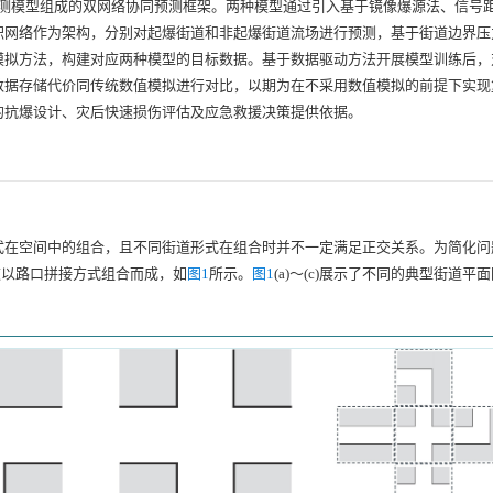
预测模型组成的双网络协同预测框架。两种模型通过引入基于镜像爆源法、信号
积网络作为架构，分别对起爆街道和非起爆街道流场进行预测，基于街道边界压
模拟方法，构建对应两种模型的目标数据。基于数据驱动方法开展模型训练后，
数据存储代价同传统数值模拟进行对比，以期为在不采用数值模拟的前提下实现
的抗爆设计、灾后快速损伤评估及应急救援决策提供依据。
式在空间中的组合，且不同街道形式在组合时并不一定满足正交关系。为简化问
道以路口拼接方式组合而成，如
图1
所示。
图1
(a)～(c)展示了不同的典型街道平