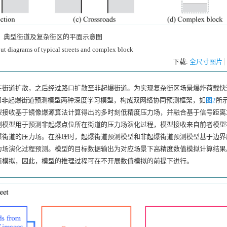
1
典型街道及复杂街区的平面示意图
ut diagrams of typical streets and complex block
下载:
全尺寸图片
在街道扩散，之后经过路口扩散至非起爆街道。为实现复杂街区场景爆炸荷载快
和非起爆街道预测模型两种深度学习模型，构成双网络协同预测框架，如
图2
所
型接收基于镜像爆源算法计算得出的多时刻低精度压力场，并融合基于信号距离
测模型用于预测非起爆点位所在街道的压力场演化过程，模型接收来自前者模型
爆街道的压力场。在推理时，起爆街道预测模型和非起爆街道预测模型基于边界
力场演化过程预测。模型的目标数据输出为对应场景下高精度数值模拟计算结果
值模拟，因此，模型的推理过程可在不开展数值模拟的前提下进行。