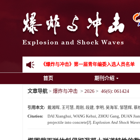
《爆炸与冲击》2025年度优秀名单
先进载运装备机械冲击失效与防护专题征稿启事
金属材料动态多尺度断裂专题征稿启事
结构物高速出入水问题专题征稿启事
《爆炸与冲击》第一届青年编委入选人员名单
首页
期刊介绍
《爆炸与冲击》向2024年度审稿专家致谢
文章导航
>
爆炸与冲击
>
2026
>
46(6): 061424
《爆炸与冲击》2025年度优秀名单
引用本文:
戴湘晖, 王可慧, 周刚, 段建, 李明, 吴海军, 邹慧辉, 蔡
Citation:
DAI Xianghui, WANG Kehui, ZHOU Gang, DUAN Jian, LI 
projectile into concrete[J].
Explosion And Shock Wave