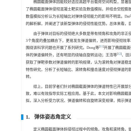
椭圆截面弹体因能较好适应高超平台载荷空间构型，显著
了椭圆截面弹体侵彻混凝土靶实验及数值模拟，并结合空腔膨
数值模拟分析认为长短轴比对弹体侵彻能力的影响不明显。Dai
的解析解，并阐述了该新型弹体的侵彻性能优势。总体来看，
由于弹体对目标的侵彻绝大多数是带有倾角和攻角的非正
3个角度的叠加耦合下，更易发生弹道偏转，进而影响侵彻效
[
11
]
围绕该科学问题也开展了系列研究。Dong等
开展了椭圆截面
[
12
]
体的弹道偏转外，还有明显的绕轴自旋转运动；王浩等
、田
获取了弹靶参数对弹道偏转的影响规律，认为滚转角对弹道稳定
特性研究，分析了长短轴比、滚转角和撞击速度对侵彻弹道的影
转。
综上，目前学者们针对椭圆截面弹体的弹道特性已开展部
致，难以有效指导实际工程应用。基于此，本文对影响椭圆截
拟，深入分析受力状况、弹道偏转和自旋转演变规律，揭示弹
1. 弹体姿态角定义
定义椭圆截面弹体斜侵彻过程中的倾角、攻角和滚转角，