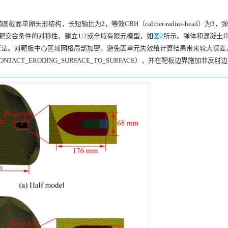
头形结构，长短轴比为2，等效CRH（caliber-radius-head）为3，弹
a。根据弹靶交会条件的对称性，建立1/2或全域有限元模型，如
图2
所示。弹体和混凝土
NGE算法。对靶板中心区域网格局部加密，避免因单元失效给计算结果带来较大误
CT_ERODING_SURFACE_TO_SURFACE），并在靶板边界施加非反射