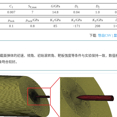
C
S
G
/GPa
D
D
1
F,max
1
2
0.007
7
14.8
0.04
1.0
0
μ
p
/GPa
K
/GPa
K
/GPa
K
/GPa
ε
lock
lock
1
2
3
0.1
0.8
85
−171
208
1×
下载:
导出CSV
|
圆截面弹体的初速、倾角、初始滚转角、靶板强度等条件与实验保持一致，数值
现象吻合较好。