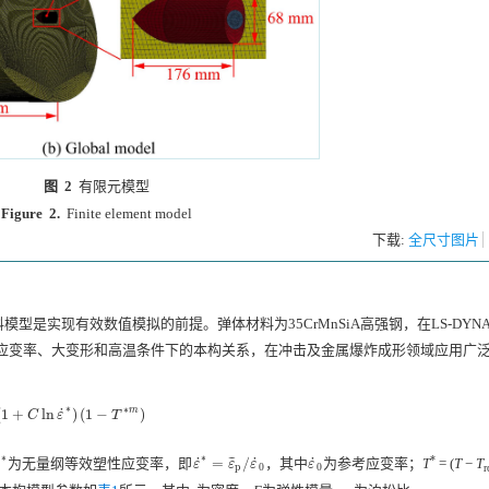
图 2
有限元模型
Figure 2.
Finite element model
下载:
全尺寸图片
是实现有效数值模拟的前提。弹体材料为35CrMnSiA高强钢，在LS-DYN
应变率、大变形和高温条件下的本构关系，在冲击及金属爆炸成形领域应用广
∗
∗
˙
m
(
1
+
ln
)
(
1
−
)
(
1
+
C
ln
ε
˙
∗
)
(
1
−
T
∗
m
)
C
ε
T
∗
∗
*
˙
˙
˙
˙
¯
¯
¯
为无量纲等效塑性应变率，即
=
/
，其中
为参考应变率；
T
= (
T
−
T
˙
∗
ε
˙
∗
=
ε
¯
p
/
ε
˙
0
ε
˙
0
ε
ε
ε
ε
p
0
0
r