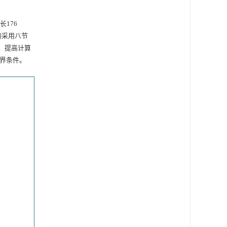
长176
均采用八节
差，提高计算
边界条件。