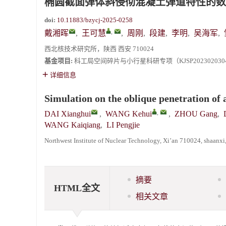
椭圆截面弹体斜侵彻混凝土弹道特性的数
doi:
10.11883/bzycj-2025-0258
,
戴湘晖
,
王可慧
,
周刚
,
段建
,
李明
,
吴海军
,
西北核技术研究所，陕西 西安 710024
基金项目:
科工局空间碎片与小行星科研专项（KJSP202302030
详细信息
Simulation on the oblique penetration of an
,
DAI Xianghui
,
WANG Kehui
,
ZHOU Gang
,
WANG Kaiqiang
,
LI Pengjie
Northwest Institute of Nuclear Technology, Xi’an 710024, shaanxi
摘要
HTML全文
相关文章