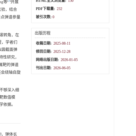
HTML全文浏览量:
150
[
3
]
ng等
开展
PDF下载量:
232
实验，结合
终点弹道参量
被引次数:
0
出版历程
滚转角，在
提，学者们
收稿日期:
2025-08-11
似圆截面弹
修回日期:
2025-12-28
特性研究，
网络出版日期:
2026-01-05
属靶的弹道
刊出日期:
2026-06-05
还会绕轴自旋
不够深入细
靶数值模
学依据。
β
，弹体长