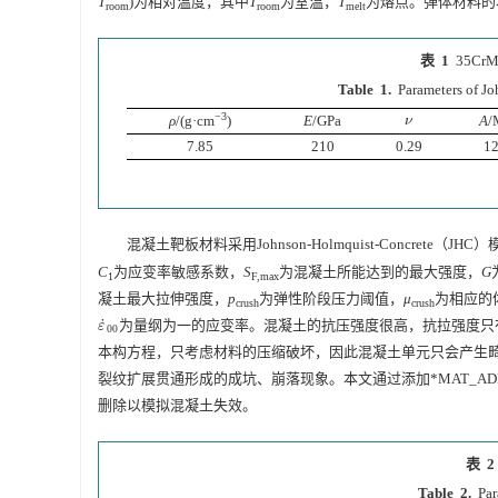
T
)为相对温度，其中
T
为室温，
T
为熔点。弹体材料的
room
room
melt
表 1
35Cr
Table 1.
Parameters of J
−3
ρ
/(g·cm
)
E
/GPa
A
/
ν
ν
7.85
210
0.29
1
混凝土靶板材料采用Johnson-Holmquist-Concrete（JHC
C
为应变率敏感系数，
S
为混凝土所能达到的最大强度，
G
1
F,max
凝土最大拉伸强度，
p
为弹性阶段压力阈值，
μ
为相应的
crush
crush
˙
为量纲为一的应变率。混凝土的抗压强度很高，抗拉强度只有
ε
˙
00
ε
00
本构方程，只考虑材料的压缩破坏，因此混凝土单元只会产生
裂纹扩展贯通形成的成坑、崩落现象。本文通过添加*MAT_AD
删除以模拟混凝土失效。
表 2
Table 2.
Par