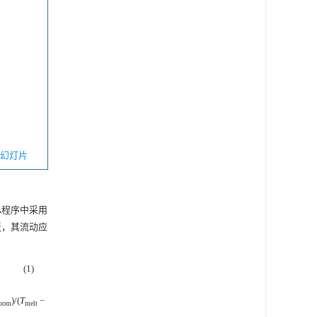
幻灯片
A程序中采用
泛，其流动应
(1)
)/(
T
−
oom
melt