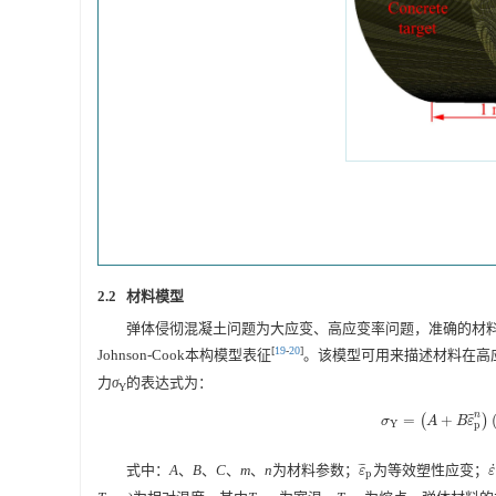
2.2 材料模型
弹体侵彻混凝土问题为大应变、高应变率问题，准确的材料模型
[
19
-
20
]
Johnson-Cook本构模型表征
。该模型可用来描述材料在高
力
σ
的表达式为：
Y
n
¯
¯
¯
=
(
+
)
σ
Y
=
(
A
+
B
ε
¯
p
n
)
σ
A
B
ε
Y
p
¯
¯
¯
式中：
A
、
B
、
C
、
m
、
n
为材料参数；
为等效塑性应变；
ε
¯
p
ε
ε
ε
p