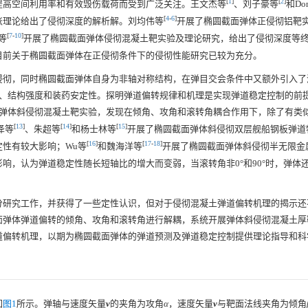
[
1
]
[
2
]
提高空间利用率和有效毁伤载荷而受到广泛关注。王文杰等
、刘子豪等
和Do
[
4
-
6
]
胀理论给出了侵彻深度的解析解。刘均伟等
开展了椭圆截面弹体正侵彻铝靶
[
7
-
10
]
等
开展了椭圆截面弹体侵彻混凝土靶实验及理论研究，给出了侵彻深度等
目前关于椭圆截面弹体在正侵彻条件下的侵彻性能研究已较为充分。
侵彻，同时椭圆截面弹体自身为非轴对称结构，在弹目交会条件中又额外引入了
率、结构强度和装药安定性。探明弹道偏转规律和机理是实现弹道稳定控制的前
弹体斜侵彻混凝土靶实验，发现在倾角、攻角和滚转角耦合作用下，除了有类
[
13
]
[
14
]
[
15
]
泽等
、朱超等
和杨士林等
开展了椭圆截面弹体斜侵彻双层舰船钢板弹道
[
16
]
[
17
-
18
]
性有较大影响；Wu等
和魏海洋等
开展了椭圆截面弹体斜侵彻半无限金
响，认为弹道稳定性随长短轴比的增大而变弱，当滚转角非0°和90°时，弹体
分研究工作，并获得了一些定性认识，但对于侵彻混凝土弹道偏转机理的揭示还
面弹体弹道偏转的倾角、攻角和滚转角进行解耦，系统开展弹体斜侵彻混凝土厚
道偏转机理，以期为椭圆截面弹体的弹道预测及弹道稳定控制提供理论指导和科
如
图1
所示。弹轴与速度矢量
v
的夹角为攻角
α
，速度矢量
v
与靶面法线夹角为倾角