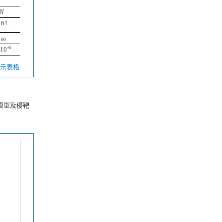
N
.61
˙
˙
00
ε
00
-6
10
 显示表格
模型及侵靶