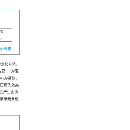
/
K
5
 显示表格
力强化系数，
应变，
T
为混
K
为常数，
3
是压缩失效类
会产生由微
，该单元自动