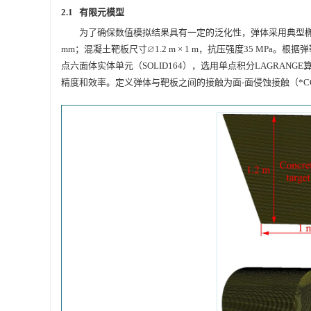
2.1 有限元模型
为了确保数值模拟结果具有一定的泛化性，弹体采用典型椭圆截面单卵
∅
mm；混凝土靶板尺寸
1.2 m × 1 m，抗压强度35 MP
∅
点六面体实体单元（SOLID164），选用单点积分LAGRA
精度和效率。定义弹体与靶板之间的接触为面-面侵蚀接触（*CONTA