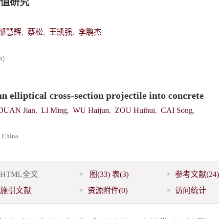
值研究
邹慧辉
,
蔡松
,
王凯强
,
李鹏杰
4）
 elliptical cross-section projectile into concrete
DUAN Jian
,
LI Ming
,
WU Haijun
,
ZOU Huihui
,
CAI Song
,
, China
HTML全文
图
(33)
表
(3)
参考文献
(24)
施引文献
资源附件
(0)
访问统计