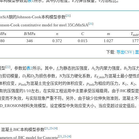
本构模型参数如
表1
所示，其中
ρ
为密度，
E
为弹性模量，
ν
为泊松比。
[
21
]
MnSiA钢的Johnson-Cook本构模型参数
[
21
]
ohnson-Cook constitutive model for steel 35CrMnSiA
MPa
B
/MPa
n
C
m
T
melt
280
346
0.372
0.015
1.027
177
下载:
导出CSV
|
[
22
]
）模型
，参数如
表2
所示。其中，
f
为静态抗压强度，
A
为内聚力强度，
B
为压
c
1
1
为剪切模量，
D
和
D
为损伤参数，
N
为压力硬化系数，
E
为混凝土最小塑性
1
2
F,min
体积应变，
μ
为混凝土完全压实时的体积应变，
p
为相应的压力，
K
、
K
、
lock
lock
1
2
抗压强度的1/10左右，在实际工程运用中主要承受压缩载荷。由于JHC模型
畸变而不失效，与实际现象严重不符。另外，由于缺少拉伸失效准则，混凝土不
D_EROSION材料失效模型，设定模型中失效应变大小，当应变超过设定值后
[
21
,
23
-
24
]
混凝土JHC本构模型参数
[
21
,
23
-
24
]
ameters of JHC model for Concrete