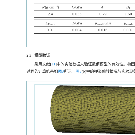
−3
ρ
/(g·cm
)
f
/GPa
A
B
c
1
1
2.4
0.035
0.79
1.60
E
T
/GPa
p
/GPa
μ
F,min
crush
crush
0.01
0.004
0.016
0.001
2.3 模型验证
采用文献[
11
]中的实验数据来验证数值模型的有效性。椭
过程的计算结果如
图3
所示。
图3
(b)中的弹道偏转情况与实验