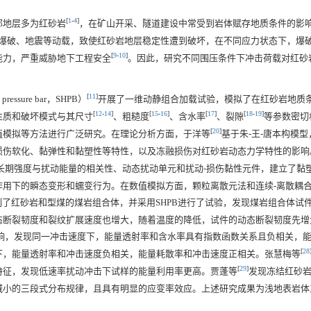
[
1
-
4
]
部地层多为红砂岩
，在矿山开采、隧道建设中常受到岩体赋存地质条件的影
爆破、地震等动载，致使红砂岩地层稳定性遭到破坏，在不同应力状态下，爆
[
9
-
10
]
能力，严重威胁地下工程安全
。因此，研究不同围压条件下冲击荷载对红砂
[
11
]
ssure bar，SHPB）
开展了一维动静组合加载试验，模拟了在红砂岩地质
[
12
-
14
]
[
15
-
16
]
[
17
]
[
18
-
19
]
性质和破坏模式与其尺寸
、粗糙度
、含水率
、裂隙
等参数密切
[
20
]
值模拟等方法进行广泛研究。在理论分析方面，于洋等
基于朱-王-唐本构模
伤软化、黏弹性和黏塑性等特性，以及冻融损伤对红砂岩动态力学特性的影响。
长期强度与扰动能量的相关性、动态扰动单元和扰动-损伤黏性元件，建立了黏
作用下的瞬态变形和蠕变行为。在数值模拟方面，颗粒离散元法和连续-离散耦
制了红砂岩和型煤的煤岩组合体，并采用SHPB进行了试验，发现煤岩组合体试
态断裂韧度和裂纹扩展速度也增大，随着温度的降低，试件的动态断裂韧度先增
响，发现同一冲击速度下，能量透射率和含水率具有指数函数关系且负相关，
[
28
下，能量透射率和冲击速度负相关，能量耗散率和冲击速度正相关。张慧梅等
[
29
]
特征，发现低速率扰动冲击下试样的能量利用率更高。贾蓬等
发现冻结红砂
减小的三段式分布规律，且具有明显的应变率效应。上述研究成果为浅地表岩体