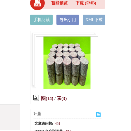
智能预览
下载
(5MB)
手机阅读
导出引用
XML下载
图(14)
/
表(3)
计量
文章访问数:
461