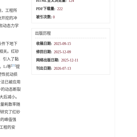
HTML全文浏览量:
124
PDF下载量:
222
响，工程所
被引次数:
0
破开挖的冲
岩动态力学
出版历程
条件下地下
收稿日期:
2025-09-15
相关。红砂
修回日期:
2025-12-09
型，引入了黏
网络出版日期:
2025-12-11
[
21
]
Li等
提
刊出日期:
2026-07-13
塑性扰动损
合法已被应用
件的动态断裂
大后减小。
能量耗散率随
]
研究了红砂
岩的峰值强
工程的安