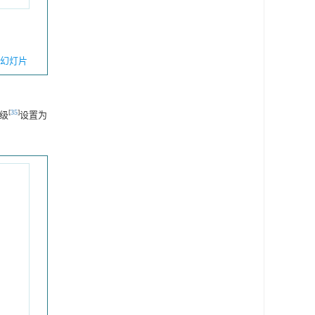
幻灯片
[
35
]
级
设置为