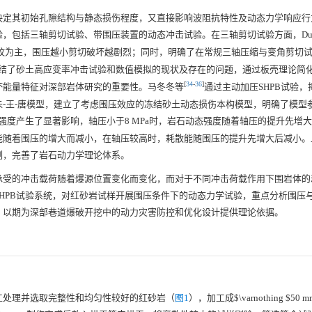
决定其初始孔隙结构与静态损伤程度，又直接影响波阻抗特性及动态力学响应行
，包括三轴剪切试验、带围压装置的动态冲击试验。在三轴剪切试验方面，D
纹为主，围压越小剪切破坏越剧烈；同时，明确了在常规三轴压缩与变角剪切
结了砂土高应变率冲击试验和数值模拟的现状及存在的问题，通过板壳理论简化了
[
34
-
36
]
坏能量特征对深部岩体研究的重要性。马冬冬等
通过主动加压SHPB试验，
-王-唐模型，建立了考虑围压效应的冻结砂土动态损伤本构模型，明确了模型
强度产生了显著影响，轴压小于8 MPa时，岩石动态强度随着轴压的提升先增
能随着围压的增大而减小，在轴压较高时，耗散能随围压的提升先增大后减小。
制，完善了岩石动力学理论体系。
承受的冲击载荷随着爆源位置变化而变化，而对于不同冲击荷载作用下围岩体的
HPB试验系统，对红砂岩试样开展围压条件下的动态力学试验，重点分析围压
，以期为深部巷道爆破开挖中的动力灾害防控和优化设计提供理论依据。
工处理并选取完整性和均匀性较好的红砂岩（
图1
），加工成$\varnothing $50 