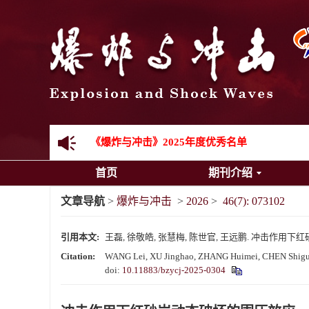
金属材料动态多尺度断裂专题征稿启事
结构物高速出入水问题专题征稿启事
《爆炸与冲击》第一届青年编委入选人员名单
《爆炸与冲击》向2024年度审稿专家致谢
《爆炸与冲击》2025年度优秀名单
首页
期刊介绍
文章导航
>
爆炸与冲击
>
2026
>
46(7): 073102
引用本文:
王磊, 徐敬皓, 张慧梅, 陈世官, 王远鹏. 冲击作用下红砂岩动
Citation:
WANG Lei, XU Jinghao, ZHANG Huimei, CHEN Shiguan,
doi:
10.11883/bzycj-2025-0304