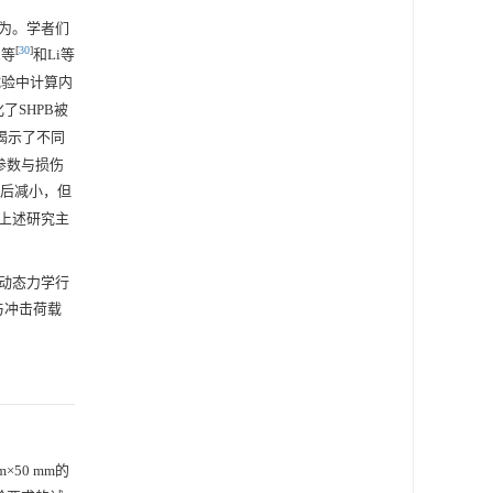
为。学者们
[
30
]
u等
和Li等
试验中计算内
SHPB被
揭示了不同
参数与损伤
大后减小，但
上述研究主
动态力学行
与冲击荷载
mm×50 mm的