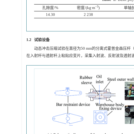
−3
孔隙度/%
密度/(kg∙m
)
单轴抗
14.30
2 238
1.2 试验设备
动态冲击压缩试验在直径为50 mm的分离式霍普金森压杆
在入射杆与透射杆上粘贴应变片，采集入射波、反射波及透射波