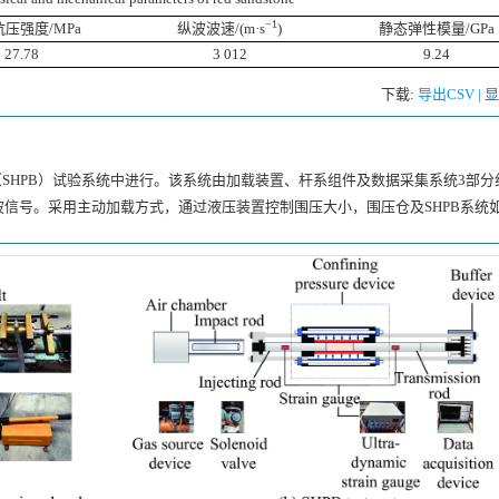
−1
压强度/MPa
纵波波速/(m·s
)
静态弹性模量/GPa
27.78
3 012
9.24
下载:
导出CSV
|
（SHPB）试验系统中进行。该系统由加载装置、杆系组件及数据采集系统3部分
信号。采用主动加载方式，通过液压装置控制围压大小，围压仓及SHPB系统