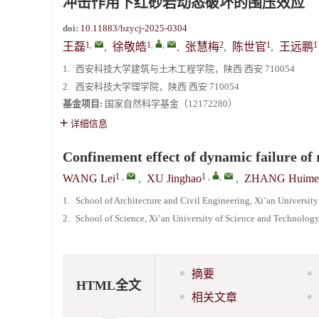
冲击作用下红砂岩动态破坏的围压效应
doi:
10.11883/bzycj-2025-0304
1
,
1
,
,
2
1
1
王磊
,
徐敬皓
,
张慧梅
,
陈世官
,
王远鹏
1.
西安科技大学建筑与土木工程学院，陕西 西安 710054
2.
西安科技大学理学院，陕西 西安 710054
基金项目:
国家自然科学基金（12172280）
详细信息
Confinement effect of dynamic failure of
1
,
1
,
,
WANG Lei
,
XU Jinghao
,
ZHANG Huime
1.
School of Architecture and Civil Engineering, Xi’an Universit
2.
School of Science, Xi’an University of Science and Technolog
摘要
HTML全文
相关文章