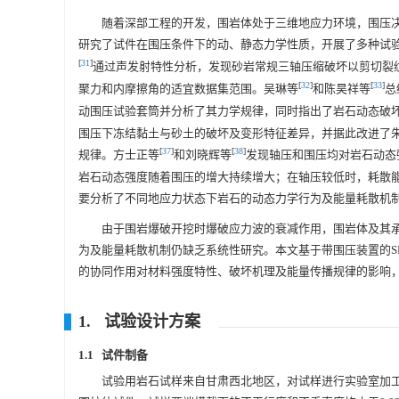
随着深部工程的开发，围岩体处于三维地应力环境，围压
研究了试件在围压条件下的动、静态力学性质，开展了多种试验
[
31
]
通过声发射特性分析，发现砂岩常规三轴压缩破坏以剪切裂
[
32
]
[
33
]
聚力和内摩擦角的适宜数据集范围。吴琳等
和陈昊祥等
总
动围压试验套筒并分析了其力学规律，同时指出了岩石动态破
围压下冻结黏土与砂土的破坏及变形特征差异，并据此改进了朱
[
37
]
[
38
]
规律。方士正等
和刘晓辉等
发现轴压和围压均对岩石动态
岩石动态强度随着围压的增大持续增大；在轴压较低时，耗散
要分析了不同地应力状态下岩石的动态力学行为及能量耗散机
由于围岩爆破开挖时爆破应力波的衰减作用，围岩体及其
为及能量耗散机制仍缺乏系统性研究。本文基于带围压装置的S
的协同作用对材料强度特性、破坏机理及能量传播规律的影响
1. 试验设计方案
1.1 试件制备
试验用岩石试样来自甘肃西北地区，对试样进行实验室加