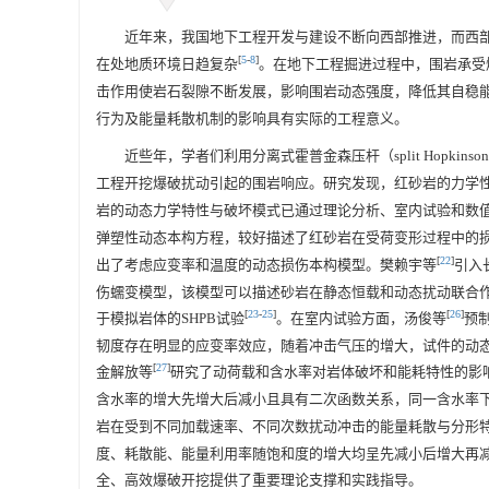
近年来，我国地下工程开发与建设不断向西部推进，而西
[
5
-
8
]
在处地质环境日趋复杂
。在地下工程掘进过程中，围岩承受
击作用使岩石裂隙不断发展，影响围岩动态强度，降低其自稳
行为及能量耗散机制的影响具有实际的工程意义。
近些年，学者们利用分离式霍普金森压杆（split Hopkinson pre
工程开挖爆破扰动引起的围岩响应。研究发现，红砂岩的力学
岩的动态力学特性与破坏模式已通过理论分析、室内试验和数
弹塑性动态本构方程，较好描述了红砂岩在受荷变形过程中的损
[
22
]
出了考虑应变率和温度的动态损伤本构模型。樊赖宇等
引入
伤蠕变模型，该模型可以描述砂岩在静态恒载和动态扰动联合
[
23
-
25
]
[
26
]
于模拟岩体的SHPB试验
。在室内试验方面，汤俊等
预
韧度存在明显的应变率效应，随着冲击气压的增大，试件的动
[
27
]
金解放等
研究了动荷载和含水率对岩体破坏和能耗特性的影
含水率的增大先增大后减小且具有二次函数关系，同一含水率
岩在受到不同加载速率、不同次数扰动冲击的能量耗散与分形
度、耗散能、能量利用率随饱和度的增大均呈先减小后增大再
全、高效爆破开挖提供了重要理论支撑和实践指导。