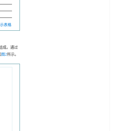
 显示表格
组成。通过
如
图2
所示。