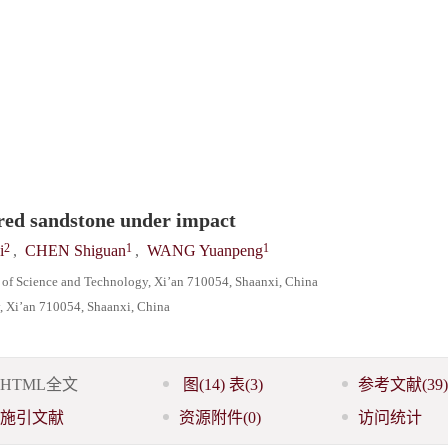
 red sandstone under impact
2
1
1
i
,
CHEN Shiguan
,
WANG Yuanpeng
y of Science and Technology, Xi’an 710054, Shaanxi, China
y, Xi’an 710054, Shaanxi, China
HTML全文
图
(14)
表
(3)
参考文献
(39)
施引文献
资源附件
(0)
访问统计