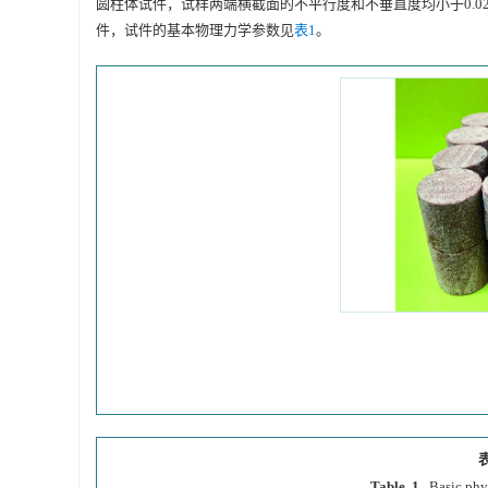
圆柱体试件，试样两端横截面的不平行度和不垂直度均小于0.0
件，试件的基本物理力学参数见
表1
。
表
Table 1.
Basic phy