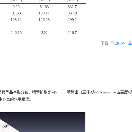
0.00
81.63
832.7
81.63
108.11
357.8
108.11
126.98
299.2
···
···
···
246.15
250
116.7
下载:
导出CSV
|
喷管呈品字形分布，喷管扩张比为5∶1，喷管出口直径
d
为275 mm。冲击高度
h
中心点的水平距离。