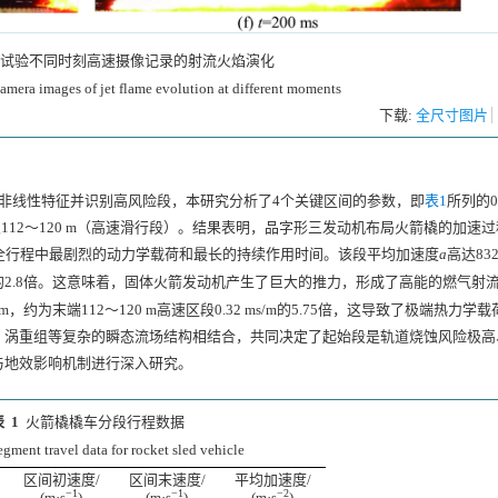
试验不同时刻高速摄像记录的射流火焰演化
amera images of jet flame evolution at different moments
下载:
全尺寸图片
非线性特征并识别高风险段，本研究分析了4个关键区间的参数，即
表1
所列的0
）及112～120 m（高速滑行段）。结果表明，品字形三发动机布局火箭橇的加速
了全行程中最剧烈的动力学载荷和最长的持续作用时间。该段平均加速度
a
高达832.
的2.8倍。这意味着，固体火箭发动机产生了巨大的推力，形成了高能的燃气射
约为末端112～120 m高速区段0.32 ms/m的5.75倍，这导致了极端热力学
、涡重组等复杂的瞬态流场结构相结合，共同决定了起始段是轨道烧蚀风险极高
与地效影响机制进行深入研究。
 1
火箭橇橇车分段行程数据
egment travel data for rocket sled vehicle
区间初速度/
区间末速度/
平均加速度/
−1
−1
−2
(m·s
)
(m·s
)
(m·s
)