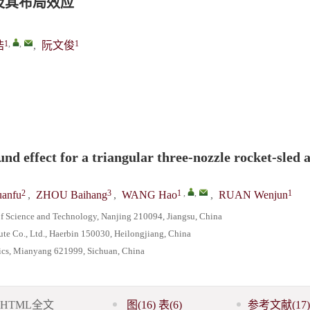
及其布局效应
1
,
,
1
浩
,
阮文俊
 effect for a triangular three-nozzle rocket-sled a
2
3
1
,
,
1
anfu
,
ZHOU Baihang
,
WANG Hao
,
RUAN Wenjun
of Science and Technology, Nanjing 210094, Jiangsu, China
te Co., Ltd., Haerbin 150030, Heilongjiang, China
sics, Mianyang 621999, Sichuan, China
HTML全文
图
(16)
表
(6)
参考文献
(17)