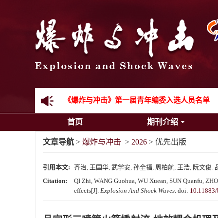
《爆炸与冲击》2025年度优秀名单
先进载运装备机械冲击失效与防护专题征稿启事
金属材料动态多尺度断裂专题征稿启事
结构物高速出入水问题专题征稿启事
《爆炸与冲击》第一届青年编委入选人员名单
首页
期刊介绍
《爆炸与冲击》向2024年度审稿专家致谢
文章导航
>
爆炸与冲击
>
2026
> 优先出版
《爆炸与冲击》2025年度优秀名单
引用本文:
齐治, 王国华, 武学安, 孙全福, 周柏航, 王浩, 阮
Citation:
QI Zhi, WANG Guohua, WU Xuean, SUN Quanfu, ZHOU Ba
effects[J].
Explosion And Shock Waves
.
doi:
10.11883/