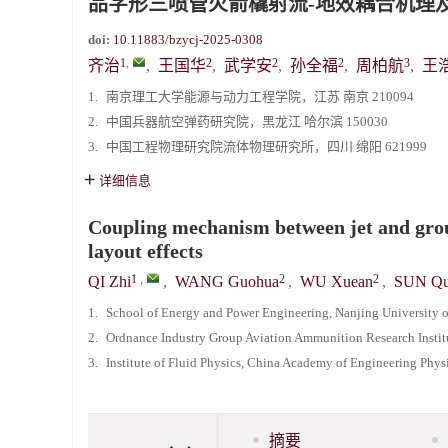
品字形三喷管火箭橇射流-地效耦合机理
doi:
10.11883/bzycj-2025-0308
1
,
2
2
2
3
齐治
,
王国华
,
武学安
,
孙全福
,
周柏航
,
王
1.
南京理工大学能源与动力工程学院，江苏 南京 210094
2.
中国兵器航空弹药研究院，黑龙江 哈尔滨 150030
3.
中国工程物理研究院流体物理研究所，四川 绵阳 621999
详细信息
Coupling mechanism between jet and ground
layout effects
1
,
2
2
QI Zhi
,
WANG Guohua
,
WU Xuean
,
SUN Qu
1.
School of Energy and Power Engineering, Nanjing University 
2.
Ordnance Industry Group Aviation Ammunition Research Institu
3.
Institute of Fluid Physics, China Academy of Engineering Phy
摘要