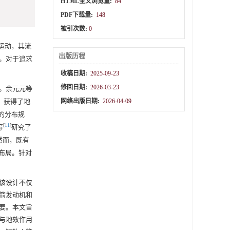
HTML全文浏览量:
84
PDF下载量:
148
被引次数:
0
运动，其流
出版历程
。对于追求
收稿日期:
2025-09-23
修回日期:
2026-03-23
。余元元等
，获得了地
网络出版日期:
2026-04-09
的分布规
[
11
]
等
研究了
然而，既有
布局。针对
该设计不仅
箭发动机和
要。本文旨
与地效作用