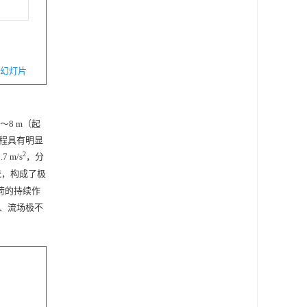
幻灯片
～8 m（起
过程具有明显
2
7 m/s
，分
流，构成了极
载荷的持续作
、流场极不