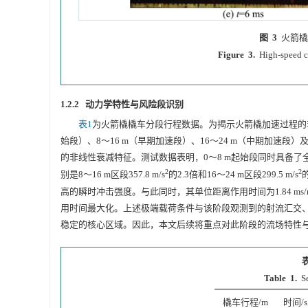
图 3
火箭橇
Figure 3.
High-speed c
1.2.2 动力学特性与风险段识别
表1
为火箭橇橇车分段行程数据。为揭示火箭橇加速过程的
始段）、8～16 m（早期加速段）、16～24 m（中期加速段
的非线性衰减特征。测试数据表明，0～8 m起始段同时具备
2
2
别是8～16 m区段357.8 m/s
的2.3倍和16～24 m区段299.5 m/s
高的瞬时冲击强度。与此同时，其单位距离作用时间为1.84 ms/m，
用时间最大化。上述极端载荷条件与该阶段观测到的射流汇交
稳定的核心区域。因此，本文后续将重点对此阶段的流场特性
表
Table 1.
S
橇车行程/m
时间/s