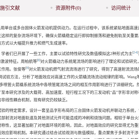
施引文献
资源附件
(0)
访问统计
采用单台或多台固体火箭发动机提供动力。在运行过程中，该系统紧贴地面高速
在这样的复杂流场环境下，确保火箭橇稳定运行即抑制振荡和避免削轨至关重要
的方式以大幅提升推力和燃气生成速率。
[
2
-
6
]
，学者们已开展了一些工作，主要以试验特性研究及数值模拟这2种形式为主
[
8
]
的激波特征。周柏航等
对火箭橇动力系统尾流场的影响进行了理论和试验研究
[
9
]
互作用。张俊等
对火箭发动机燃气射流流场进行了研究，得到了高速射流流场
试验方法，分析了地面效应对高速工作的火箭橇流场流动规律的影响。Wang
多喷管火箭橇系统流场中各喷管尾流场之间的相互作用影响进行了详细研究。
至本研究涉及的大载荷、高加速度、短行程工况下的三发动机“品”字形非对称
的非线性耦合机制，现有研究仍较缺乏。
试验的特定需求，设计一套呈品字形布局的三台固体火箭发动机并联动力系统，
尾部射流对地面轨道及其他测试元件可能造成的冲刷和烧蚀问题。相较于单台火
对称性，这显著加剧了对地面环境的影响，因此，对地面效应的研究显得尤为重
面效应影响机制。本研究通过结合试验观测与数值模拟，重点聚焦于多射流干涉