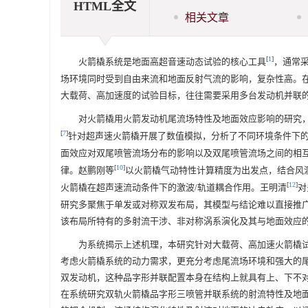
HTML全文
相关文章
[
1
]
火箭橇系统是地面高超音速动态试验的核心工具
，通常
场环境同时受到自由来流和地面反射气流的影响，复杂性高。
大载荷、高加速度的试验目标，往往需要采用多台发动机并联
对火箭橇用火箭发动机尾流场特性及地面效应影响的研究
[
7
]
针对超声速火箭橇开展了数值模拟，分析了不同环境条件下
面效应对双尾喷管流场分布的影响以及双尾喷管流场之间的相
[
10
]
律。赵鹏刚等
以火箭橇气动特性计算精度为出发点，结合风洞
[
12
]
火箭橇在超声速流动条件下的激波/轨道耦合作用。王明清
对
研究多聚焦于单发或对称双发布局，其模型与结论难以直接推广
该布局所特有的多射流干涉、非对称涡系演化及其与地面效应
为系统揭示上述机理，本研究针对大载荷、高加速火箭橇
考虑火箭橇系统的动力需求，更充分考虑尾流场环境和强大的
双发动机，这种品字形并联配置本身在结构上就具有上、下不
在系统研究双轨火箭橇品字形三喷管并联系统的射流特性及地