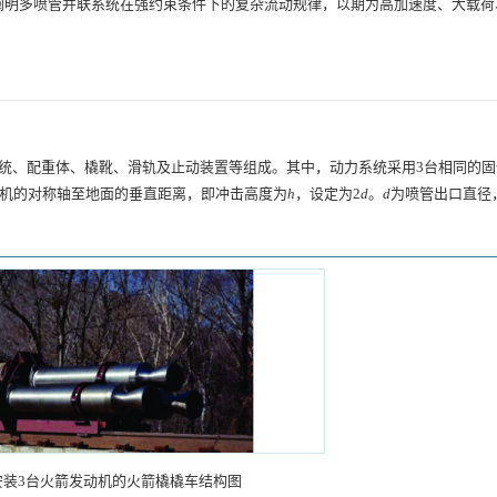
阐明多喷管并联系统在强约束条件下的复杂流动规律，以期为高加速度、大载荷
统、配重体、橇靴、滑轨及止动装置等组成。其中，动力系统采用3台相同的固
动机的对称轴至地面的垂直距离，即冲击高度为
h
，设定为2
d
。
d
为喷管出口直径
安装3台火箭发动机的火箭橇橇车结构图