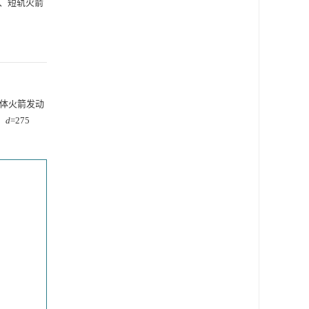
、短轨火箭
体火箭发动
，
d
=275