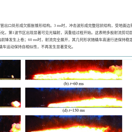
在喷管出口处形成欠膨胀锥形结构。3 ms时，冲击波形成完整冠状结构，受地面边
清晰化，第1波节区出现显著可见光辐射，涡重组过程开始。这表明多股射流剪切
锋发生上卷；60 ms时，射流完全展开，其几何形状随橇车高速行进保持稳定
态随橇车运动保持自相似性，不再发生显著变化。