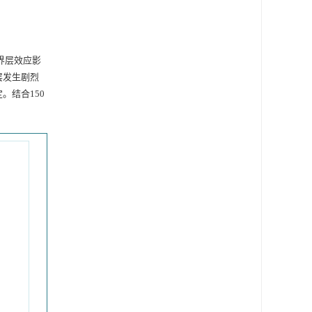
界层效应影
层发生剧烈
。结合150