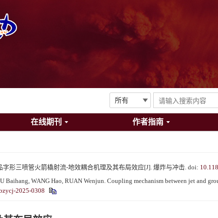
在线期刊
作者指南
文俊. 品字形三喷管火箭橇射流-地效耦合机理及其布局效应[J]. 爆炸与冲击.
doi:
10.11
ihang, WANG Hao, RUAN Wenjun. Coupling mechanism between jet and ground effe
bzycj-2025-0308