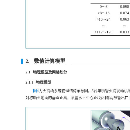
0～8
0.098
>8～16
0.074
>16～24
0.063
···
···
>112～120
0.033
2. 数值计算模型
2.1 物理模型及网格划分
2.1.1 物理模型
图4
为火箭橇系统物理结构示意图。3台单喷管火箭发动机
对称轴至地面的垂直距离，喷管水平中心距
l
为相邻两喷管出口