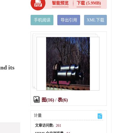
智能预览
下载
(5.9MB)
手机阅读
导出引用
XML下载
nd its
图(16)
/
表(6)
计量
文章访问数:
261