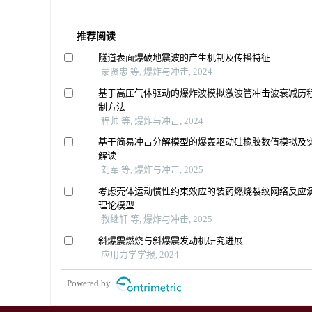
推荐阅读
隧道表面爆破地震波的产生机制及传播特征
蒙贤忠 等, 爆炸与冲击, 2024
基于高压气体驱动的爆炸波模拟激波管冲击波衰减历
制方法
程帅 等, 爆炸与冲击, 2024
基于简易冲击分解模型的爆轰驱动硅橡胶数值模拟及
解读
刘军 等, 爆炸与冲击, 2025
考虑壳体运动惯性约束效应的装药燃烧裂纹网络反应
理论模型
教继轩 等, 爆炸与冲击, 2025
斜爆震燃烧与斜爆震发动机研究进展
应用力学学报, 2024
Powered by