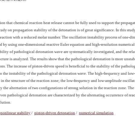
ion that chemical reaction heat release cannot be fully used to support the propaga
udy on propagation stability of the detonation is of great significance. In this study
 reaction with a reduced molar number. The oscillation instability process of one-d
d by using one-dimensional reactive Euler equation and high-resolution numerica
bility of pathological detonation wave are systematically investigated, and the rel
cture is analyzed. The results show that the pathological detonation is more unstab
. The increase of piston-driven speed is beneficial to the stability of the patholo
 to the instability of the pathological detonation wave. The high-frequency and lo
 in the structure of the reaction zone; the low-frequency and low-amplitude oscillat
 the alternation of two configurations of strong solution in the reaction zone. The
iven pathological detonation are characterized by the alternating occurrence of rea
lution.
nonlinear stability
/
piston-driven detonation
/
numerical simulation