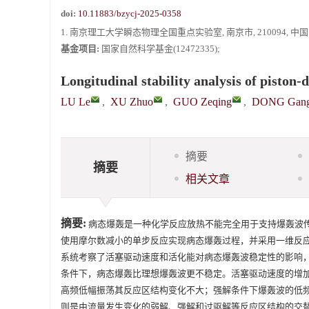
doi:
10.11883/bzycj-2025-0358
1. 南京理工大学瞬态物理全国重点实验室, 南京市, 210094, 中国
基金项目:
国家自然科学基金(12472335);
Longitudinal stability analysis of piston
LU Le
,
XU Zhuo
,
GUO Zeqing
,
DONG Gan
摘要
摘要
相关文章
摘要:
病态爆轰是一种化学反应放热不能完全用于支持爆轰波
使用摩尔数减小的单步反应实现病态爆轰过程，并采用一维反
系统考察了活塞驱动速度和活化能对病态爆轰波稳定性的影响
条件下，病态爆轰比理想爆轰波更不稳定。活塞驱动速度的增
高频低幅振荡其反应区结构变化不大；强解条件下爆轰波的低
则是由流量发生变化的弱解、强解和过驱解等反应区结构的交