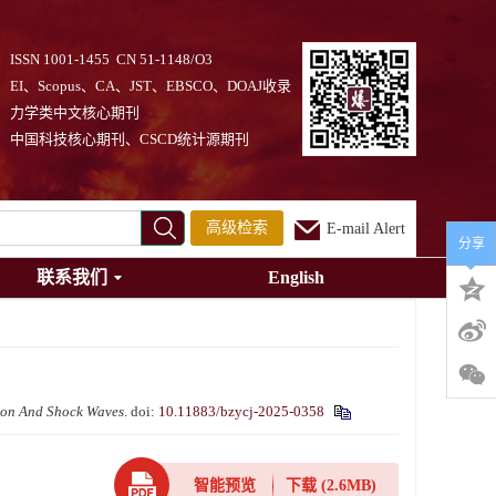
ISSN 1001-1455 CN 51-1148/O3
EI、Scopus、CA、JST、EBSCO、DOAJ收录
力学类中文核心期刊
中国科技核心期刊、CSCD统计源期刊
高级检索
E-mail Alert
分享
联系我们
English
ion And Shock Waves
.
doi:
10.11883/bzycj-2025-0358
智能预览
下载
(2.6MB)