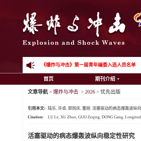
《爆炸与冲击》2025年度优秀名单
先进载运装备机械冲击失效与防护专题征稿启事
金属材料动态多尺度断裂专题征稿启事
结构物高速出入水问题专题征稿启事
《爆炸与冲击》第一届青年编委入选人员名单
首页
期刊介绍
《爆炸与冲击》向2024年度审稿专家致谢
文章导航
>
爆炸与冲击
>
2026
> 优先出版
《爆炸与冲击》2025年度优秀名单
引用本文:
陆乐, 许卓, 郭则庆, 董刚. 活塞驱动的病态爆轰波纵向
Citation:
LU Le, XU Zhuo, GUO Zeqing, DONG Gang. Longitudinal
活塞驱动的病态爆轰波纵向稳定性研究