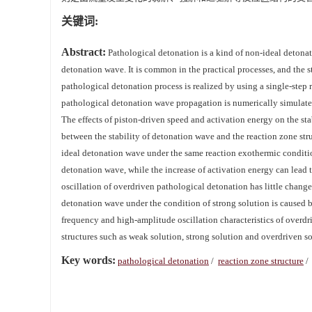
关键词:
Abstract:
Pathological detonation is a kind of non-ideal detonat
detonation wave. It is common in the practical processes, and the st
pathological detonation process is realized by using a single-step
pathological detonation wave propagation is numerically simulate
The effects of piston-driven speed and activation energy on the sta
between the stability of detonation wave and the reaction zone stru
ideal detonation wave under the same reaction exothermic conditions
detonation wave, while the increase of activation energy can lead
oscillation of overdriven pathological detonation has little change
detonation wave under the condition of strong solution is caused by
frequency and high-amplitude oscillation characteristics of overdr
structures such as weak solution, strong solution and overdriven so
Key words:
pathological detonation
/
reaction zone structure
/