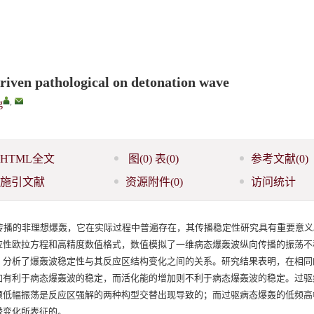
-driven pathological on detonation wave
,
g
HTML全文
图
(0)
表
(0)
参考文献
(0)
施引文献
资源附件
(0)
访问统计
传播的非理想爆轰，它在实际过程中普遍存在，其传播稳定性研究具有重要意义
应性欧拉方程和高精度数值格式，数值模拟了一维病态爆轰波纵向传播的振荡不
，分析了爆轰波稳定性与其反应区结构变化之间的关系。研究结果表明，在相同
加有利于病态爆轰波的稳定，而活化能的增加则不利于病态爆轰波的稳定。过驱
频低幅振荡是反应区强解的两种构型交替出现导致的；而过驱病态爆轰的低频高
替变化所表征的。