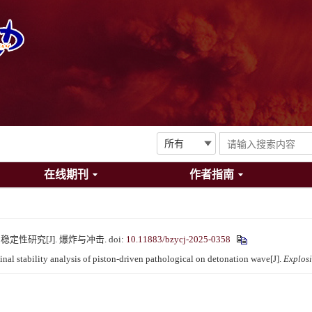
在线期刊
作者指南
稳定性研究[J]. 爆炸与冲击.
doi:
10.11883/bzycj-2025-0358
 stability analysis of piston-driven pathological on detonation wave[J].
Explos