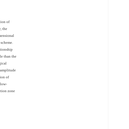
tion of
, the
imensional
l scheme.
ationship
le than the
gical
w-amplitude
ion of
 low-
ction zone