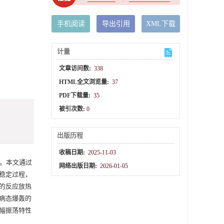
手机阅读
导出引用
XML下载
计量
文章访问数:
338
HTML全文浏览量:
37
PDF下载量:
35
被引次数:
0
出版历程
收稿日期:
2025-11-03
。本文通过
网络出版日期:
2026-01-05
稳定过程，
的反应放热
病态爆轰的
幅振荡特性