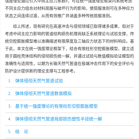
强度理论通过引入中间主应力系数
b
，可在统一强度理论框架内系统考虑
不同主应力组合对材料屈服与破坏行为的影响，使屈服准则可在多种应力
状态之间连续过渡，从而有效推广并涵盖多种传统屈服准则。
综上所述，现有研究在高速冲击与侵彻领域已取得诸多成果，但对于
考虑中间主应力影响的管道结构损伤机理尚缺乏系统理论与试验支撑，传
统空腔膨胀模型难以准确描述有限厚度及三轴应力状态下的材料响应。基
于此，本文在统一强度理论框架下，结合有限柱形空腔膨胀模型，建立适
用于圆柱壳体结构的侵彻损伤统一解，并通过试验与数值模拟验证模型的
准确性与适用性，以期为长输天然气管道在极端冲击作用下的安全评价与
防护设计提供新的理论支撑与工程参考。
1. 弹体侵彻天然气管道试验
2. 弹体侵彻天然气管道数值模拟
3. 基于统一强度理论的有限柱形空腔膨胀模型
4. 弹体侵彻天然气管道局部损伤塑性半径统一解
5. 结 论