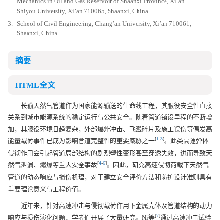
Mechanics in Oil and Gas Reservoir of Shaanxi Province, Xi’an
Shiyou University, Xi’an 710065, Shaanxi, China
3.
School of Civil Engineering, Chang’an University, Xi’an 710061,
Shaanxi, China
摘要
HTML全文
长输天然气管道作为国家能源输送的生命线工程，其服役安全性直接
关系到城市能源系统的稳定运行与公共安全。随着管道铺设里程的不断增
加，其服役环境日趋复杂，外部爆炸冲击、飞溅碎片及施工误伤等偶发高
[
1
-
3
]
能量载荷事件已成为影响管道完整性的重要威胁之一
。此类高速弹体
侵彻作用会引起管道局部结构的剧烈塑性变形甚至穿透失效，进而导致天
[
4
-
6
]
然气泄漏、燃爆等重大安全事故
。因此，研究高速侵彻荷载下天然气
管道的动态响应与损伤机理，对于建立安全评价方法和防护设计准则具有
重要理论意义与工程价值。
近年来，针对高速冲击与侵彻载荷作用下金属壳体及管道结构的动力
[
7
]
响应与损伤演化问题，学者们开展了大量研究。Ni等
通过高速冲击试验