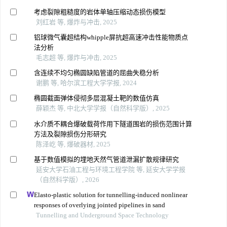
考虑裂隙粗糙度的岩体单轴压缩动态损伤模型
刘红岩 等, 爆炸与冲击, 2025
铝球微气囊超结构whipple屏抗超高速冲击性能物质点
法分析
毛志超 等, 爆炸与冲击, 2025
含连续不均匀椭圆缺陷管道的屈曲失稳分析
谢鹏 等, 哈尔滨工程大学学报, 2024
椭圆截面弹体侵彻多层混凝土靶的数值仿真
薛颖杰 等, 中北大学学报（自然科学版）, 2025
水介质不耦合爆破载荷作用下隧道围岩的损伤范围计算
方法及裂隙损伤分形研究
陈泽屹 等, 爆破器材, 2025
基于数值模拟的埋地天然气管道泄漏扩散规律研究
延安大学石油工程与环境工程学院 等, 延安大学学报
（自然科学版）, 2026
Elasto-plastic solution for tunnelling-induced nonlinear
responses of overlying jointed pipelines in sand
Tunnelling and Underground Space Technology