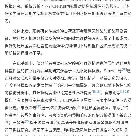
模拟研究，系统分析了不同CFRP加固配置对结构抗爆性能的影响。上述
研究为管道及相关结构在极端荷载作用下的防护与加固设计提供了重要参
考。
总体来看，现有研究在爆炸冲击荷载下金属管壳碎裂与断裂现象表
征、材料层面机理分析以及防护与加固效果评估等方面取得了丰富成果，
但针对足尺金属圆柱管在高速弹体侵彻作用下局部塑性区扩展规律的统一
解析描述仍相对不足。
在此基础上，部分学者尝试引入空腔膨胀理论描述弹体侵彻过程中靶
[
15
]
体塑性区的扩展行为。早期研究多基于半无限靶体假设，Forrestal等
通
过经验公式和能量平衡方法对侵彻过程进行简化描述。随着研究的深入，
空腔膨胀模型逐渐发展并被广泛应用于金属厚靶、复合靶及地下防护结构
[
16
-
18
]
[
19
-
21
]
的侵彻分析中，其计算精度和理论完备性不断提高
。蒋志刚等
提出了有限柱形空腔膨胀模型，用以解决有限厚度与有限半径条件下的侵
[
22
]
彻问题；宋殿义等
进一步将该模型拓展至圆柱形金属靶体，考虑了结
构曲率与边界约束效应，为管道类结构侵彻响应的理论分析提供了新的思
[
23
]
路；王娟等
基于试验与理论对高速长杆弹侵彻有限厚金属靶的机理进
行了系统研究，揭示了冲击速度、弹径比及靶厚比对穿透性能的影响规