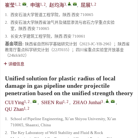
1, 2
,
1, 2
3
,
,
1, 2
崔莹
,
申瑞
,
赵均海
,
屈展
1.
西安石油大学管道工程学院，陕西 西安 710065
2.
西安石油大学陕西省油气井及储层渗流与岩石力学重点实验
室，陕西 西安 710065
3.
长安大学建筑工程学院，陕西 西安 710061
基金项目:
陕西省自然科学基础研究计划（2023-JC-YB-296）；陕西省
教育厅重点科学研究计划（22JT035）；四川省重点实验室开放基金
（24kfck02）
详细信息
Unified solution for plastic radius of local
damage in gas pipeline under projectile
penetration based on the unified strength theory
1, 2
,
1, 2
3
,
,
CUI Ying
,
SHEN Rui
,
ZHAO Junhai
,
1, 2
QU Zhan
1.
School of Pipeline Engineering, Xi’an Shiyou University, Xi’an
710065, Shaanxi, China
2.
The Key Laboratory of Well Stability and Fluid & Rock