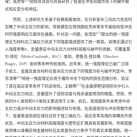
[
24
]
律；张虎等
则结合试验与仿真研究了管道在冲击荷载作用下的破坏模
式和应变分布特征。
然而，上述研究大多基于经典屈服准则，在分析复杂三向应力状态时
忽略了中间主应力的影响，导致模型在预测圆柱壳体等非平面结构受冲击
[
25
]
时的强度响应方面存在偏差。针对这一问题，俞茂宏
提出的统一强度
理论为材料在三轴应力状态下的强度描述提供了统一框架。该理论通过引
入强度参数
b
，定量表征中间主应力对材料屈服与破坏的贡献，可覆盖莫
尔-库伦（Mohr-Coulomb，M-C）准则、德鲁克-普拉格（Drucker-
Prager，D-P）准则等多种传统准则。近年来，统一强度理论已被广泛用
于岩土、金属及复合材料在复杂应力状态下的强度分析与破坏判定中。李
[
26
]
芳涛等
将统一强度理论应用于爆炸冲击下结构的损伤范围分析，验证
[
27
]
了其在高应变率条件下的适用性。王娟等
在金属厚靶侵彻研究中引入
中间主应力效应，显著提升了侵彻深度与残余速度预测的精度。然而，传
统的M-C准则和D-P准则主要适用于土体、岩石，其屈服条件未考虑中间
主应力或对中间主应力的影响描述较为有限。在高速侵彻与冲击荷载作用
下，金属管道局部区域往往处于强三轴应力、高应变率及强约束耦合作用
状态，中间主应力对材料屈服强度与塑性区扩展具有显著影响，传统屈服
准则难以准确反映金属材料在此类复杂应力条件下的真实承载潜能。统一