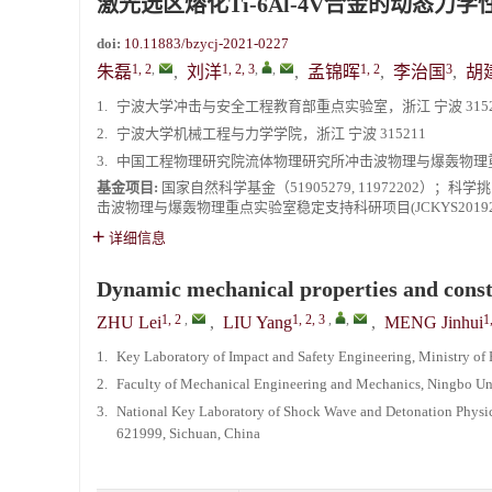
激光选区熔化Ti-6Al-4V合金的动态力
doi:
10.11883/bzycj-2021-0227
1, 2
,
1, 2, 3
,
,
1, 2
3
朱磊
,
刘洋
,
孟锦晖
,
李治国
,
胡
1.
宁波大学冲击与安全工程教育部重点实验室，浙江 宁波 3152
2.
宁波大学机械工程与力学学院，浙江 宁波 315211
3.
中国工程物理研究院流体物理研究所冲击波物理与爆轰物理重点实
基金项目:
国家自然科学基金（51905279, 11972202）；科
击波物理与爆轰物理重点实验室稳定支持科研项目(JCKYS20192
详细信息
Dynamic mechanical properties and constit
1, 2
,
1, 2, 3
,
,
1
ZHU Lei
,
LIU Yang
,
MENG Jinhui
1.
Key Laboratory of Impact and Safety Engineering, Ministry of
2.
Faculty of Mechanical Engineering and Mechanics, Ningbo Un
3.
National Key Laboratory of Shock Wave and Detonation Physics
621999, Sichuan, China