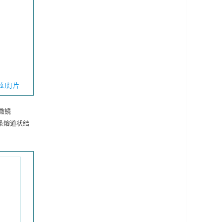
幻灯片
显微镜
的竖条熔道状结