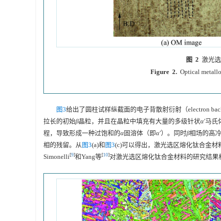
图 2
激光选
Figure 2.
Optical metall
图3
给出了圆柱试样纵截面的电子背散射衍射（electron backscat
拉长的初始
β
晶粒，并且在晶粒中填充有大量的多级针状
α'
马氏
程，导致形成一种过饱和的
α
固溶体（即
α'
）。同时
β
相场的高
相的残留。从
图3
(a)和
图3
(c)可以得出，激光选区熔化钛合金
[
9
]
[
10
]
Simonelli
和Yang等
对激光选区熔化钛合金材料的研究结果