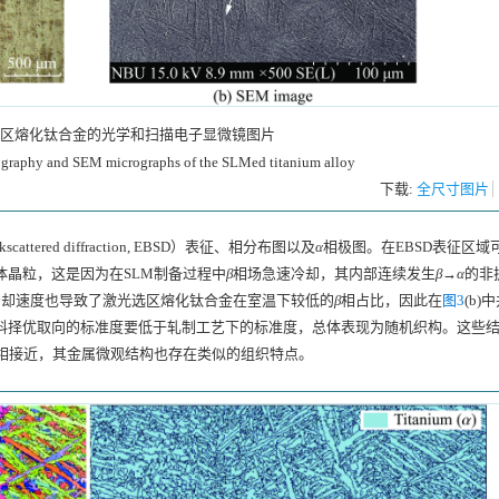
区熔化钛合金的光学和扫描电子显微镜图片
ography and SEM micrographs of the SLMed titanium alloy
下载:
全尺寸图片
tered diffraction, EBSD）表征、相分布图以及
α
相极图。在EBSD表征区域
体晶粒，这是因为在SLM制备过程中
β
相场急速冷却，其内部连续发生
β
→
α
的非
冷却速度也导致了激光选区熔化钛合金在室温下较低的
β
相占比，因此在
图3
(b)
材料择优取向的标准度要低于轧制工艺下的标准度，总体表现为随机织构。这些
相接近，其金属微观结构也存在类似的组织特点。