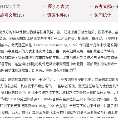
HTML全文
图
(12)
表
(2)
参考文献
(30)
施引文献
(15)
资源附件
(0)
访问统计
腐蚀以及良好的耐热性和生物相容性等优势，被广泛地应用于航空航天、国防军事、
铸造、锻造和机加工制造复杂零件存在工艺流程长、能耗高、易开裂、刀具损
区熔化（selective laser melting, SLM）作为近十几年来快速发
细小金属粉末的方式来使实体成型。由于具有细微光斑、高能量密度等特点，S
装备制造等关键领域得到越来越多的应用。尤其当增材制造技术与某些具有特殊
环境苛刻，这些增材制造的构件经常会承受高速冲击载荷（如航天中的防御攻击
[
3
]
构的完整性和连续性，即具有足够的动态承载能力
。
−5
−1
载：静态加载的应变率小于10
s
，可不考虑应变率的影响；准静态加载的
[
4
]
为动态加载，其应变率不可忽略
。一些学者发现，激光选区熔化的钛合金具
[
5
]
性呈相反的趋势
。相比于传统制造工艺，增材制造制备的材料的晶粒更细小，
[
6
]
对比了SLM成型和铸造AlSi10Mg合金在高速拉伸工况下的动态力学性能，
研究了激光直接沉积AlSi10Mg_200C合金在冲击载荷下的力学性能，并基于
费的时间和费用巨大，数值计算方法在现代工程材料和结构的变形及断裂破坏问题上