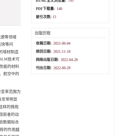
HTML全文浏览量:
795
PDF下载量:
140
被引次数:
15
出版历程
能源等领域
收稿日期:
2021-06-04
耗快等问
展的增材制造
修回日期:
2021-11-18
LM技术可
网络出版日期:
2022-04-28
性能的材料
刊出日期:
2022-09-29
、航空中的
应变率范围为
有非常明显
这样的微观
发现前者的动
实验数据拟合
发挥的作用越