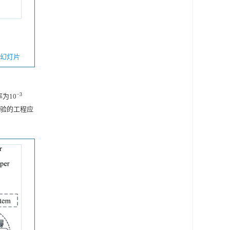
幻灯片
−3
为10
实验的工程应