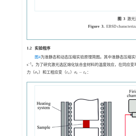
图 3
激光
Figure 3.
EBSD characteriza
1.2 实验程序
图4
为准静态和动态压缩实验原理简图。其中准静态压缩实验在
−1
s
。为了研究激光选区熔化钛合金材料的温度效应，在同应变率
力（
）和工程应变（
）
−
：
σ
e
ε
e
σ
e
−
ε
e
σ
ε
σ
ε
e
e
e
e