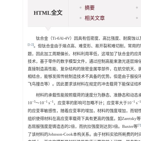
摘要
HTML全文
相关文章
钛合金（Ti-6Al-4V）因具有低密度、高比强度、耐
[
1
-
2
]
。但钛合金由于熔点高、难变形、易开裂和难切削，常用的
题，因此加工周期偏长、材料利用率低，这增加了钛合金的应用成本。激光选
技术，基于零件的数字模型文件，通过控制高能束激光逐层熔化
直接制造高性能、复杂结构的致密金属零部件，在航空航天、
相结合，能够发挥传统制造技术不具备的优势。但是由于服役
飞鸟撞击等）。因此要求该材料在规定的冲击载荷下能保证结
材料的承载性能按照载荷的速度分为静态、准静态和动态承
−5
−1
−1
−1
−1
10
～10
s
，应变率的影响可忽略不计；应变率大于10
s
的应变率敏感性，随着应变率的增加，材料的强度增加，而韧
组织使得材料在高应变率载荷下具有更高的强度。如Zaretsky等
[
7
]
态屈服强度是铸造态的2倍，而抗拉强度则达到3倍。Baxter等
了该材料的Johnson-Cook本构关系。由于材料实验所耗