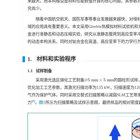
来越大。而本构模型是材料性能数值计算的核心问题，其参数
究尚少。
随着中国航空航天、国防军事等事业发展越来越快，对增
域的应用具有重要意义。本文采用Gleeble热模拟材料试验机和分离式霍普金
金进行准静态和动态压缩实验，研究从准静态载荷到高应变率冲击载
的动态本构关系，同时对钛合金在高温、高应变率下的力学行
1. 材料和实验程序
1.1 试样制备
∅
采用激光选区熔化工艺制备
5
mm
×
5
mm
的圆柱形试样，材
∅
5
mm
×
5
mm
优化加工工艺参数，其激光扫描功率为135 kW，扫描速度为12
气作为保护气体。同时采用交替式扫描策略以减弱SLM工艺带来的
[
8
]
力
。
图1
所示为扫描策略及试样示意图，最终样品的相对密度超过