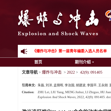
《爆炸与冲击》2025年度优秀名单
先进载运装备机械冲击失效与防护专题征稿启事
金属材料动态多尺度断裂专题征稿启事
结构物高速出入水问题专题征稿启事
《爆炸与冲击》第一届青年编委入选人员名单
首页
期刊介绍
《爆炸与冲击》向2024年度审稿专家致谢
文章导航
>
爆炸与冲击
>
2022
>
42(9): 091405
《爆炸与冲击》2025年度优秀名单
引用本文:
朱磊, 刘洋, 孟锦晖, 李治国, 胡建波, 李国平, 王永刚. 激
Citation:
ZHU Lei, LIU Yang, MENG Jinhui, LI Zhiguo, HU Jianbo
Explosion And Shock Waves
, 2022, 42(9): 091405.
doi