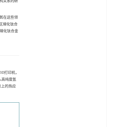
构关系的研
其在这些领
光选区熔化钛合
区熔化钛合金
属3D打印机，
通入高纯度氩
以上的热应