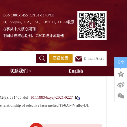
ISSN 1001-1455 CN 51-1148/O3
EI、Scopus、CA、JST、EBSCO、DOAJ收录
力学类中文核心期刊
中国科技核心期刊、CSCD统计源期刊
高级检索
E-mail Alert
分享
联系我们
English
): 091405.
doi:
10.11883/bzycj-2021-0227
lationship of selective laser melted Ti-6Al-4V alloy[J].