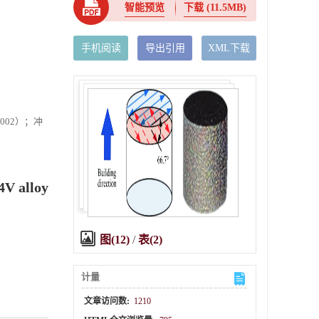
智能预览
下载
(11.5MB)
手机阅读
导出引用
XML下载
1002）；冲
4V alloy
图(12)
/
表(2)
计量
文章访问数:
1210