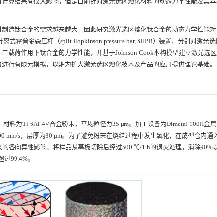
对计算结果有很大影响，但是目前针对激光选区熔化材料的动态力学性能及其本
材制造钛合金的需求越来越大，因此研究激光选区熔化钛合金的动态力学性能对
森压杆（split Hopkinson pressure bar, SHPB）装置，分别对激
荷作用下钛合金的力学性能，并基于Johnson-Cook本构模型建立激光选
为进行有限元模拟，以期为扩大激光选区熔化技术及产品的应用提供理论基础。
料为Ti-6Al-4V合金粉末，平均粒径为35 μm。加工设备为Dimetal-100H金
00 mm/s，层厚为30 μm。为了避免粉末在烧结过程中发生氧化，在成型仓内
各向异性影响。将样品从基板切除后经过500 ℃/1 h的退火处理，消除90%
99.4%。