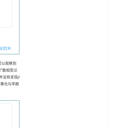
幻灯片
可以观察到
扩散相变过
中并没有发现
β
结果也与早期