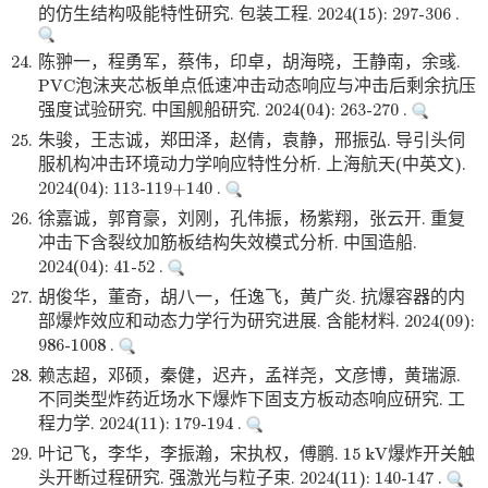
的仿生结构吸能特性研究. 包装工程. 2024(15): 297-306 .
24.
陈翀一，程勇军，蔡伟，印卓，胡海晓，王静南，余彧.
PVC泡沫夹芯板单点低速冲击动态响应与冲击后剩余抗压
强度试验研究. 中国舰船研究. 2024(04): 263-270 .
25.
朱骏，王志诚，郑田泽，赵倩，袁静，邢振弘. 导引头伺
服机构冲击环境动力学响应特性分析. 上海航天(中英文).
2024(04): 113-119+140 .
26.
徐嘉诚，郭育豪，刘刚，孔伟振，杨紫翔，张云开. 重复
冲击下含裂纹加筋板结构失效模式分析. 中国造船.
2024(04): 41-52 .
27.
胡俊华，董奇，胡八一，任逸飞，黄广炎. 抗爆容器的内
部爆炸效应和动态力学行为研究进展. 含能材料. 2024(09):
986-1008 .
28.
赖志超，邓硕，秦健，迟卉，孟祥尧，文彦博，黄瑞源.
不同类型炸药近场水下爆炸下固支方板动态响应研究. 工
程力学. 2024(11): 179-194 .
29.
叶记飞，李华，李振瀚，宋执权，傅鹏. 15 kV爆炸开关触
头开断过程研究. 强激光与粒子束. 2024(11): 140-147 .