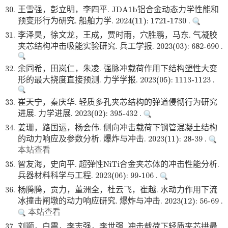
30.
王雪强，彭立明，李四平. JDA1b铝合金动态力学性能和
预变形行为研究. 船舶力学. 2024(11): 1721-1730 .
31.
李泽昊，徐文龙，王成，贾时雨，穴胜鹏，马东. 气凝胶
夹芯结构冲击吸能实验研究. 兵工学报. 2023(03): 682-690 .
32.
余同希，田岚仁，朱凌. 强脉冲载荷作用下结构塑性大变
形的最大挠度直接预测. 力学学报. 2023(05): 1113-1123 .
33.
崔天宁，秦庆华. 轻质多孔夹芯结构的弹道侵彻行为研究
进展. 力学进展. 2023(02): 395-432 .
34.
姜珊，路国运，杨会伟. 侧向冲击载荷下钢管混凝土结构
的动力响应及参数分析. 爆炸与冲击. 2023(11): 28-39 .
本站查看
35.
智友海，史向平. 超弹性NiTi合金夹芯体的冲击性能分析.
兵器材料科学与工程. 2023(06): 99-106 .
36.
杨腾腾，贡力，董洲全，杜云飞，崔越. 水动力作用下流
冰撞击闸墩的动力响应研究. 爆炸与冲击. 2023(12): 56-69 .
本站查看
37.
刘颢，白震，李志强，李世强. 冲击载荷下轻质夹芯拱最