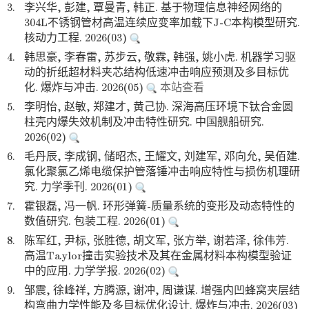
3.
李兴华, 彭建, 覃曼青, 韩正. 基于物理信息神经网络的
304L不锈钢管材高温连续应变率加载下J-C本构模型研究.
核动力工程. 2026(03)
4.
韩思豪, 李春雷, 苏步云, 敬霖, 韩强, 姚小虎. 机器学习驱
动的折纸超材料夹芯结构低速冲击响应预测及多目标优
化. 爆炸与冲击. 2026(05)
本站查看
5.
李明怡, 赵敏, 郑建才, 黄己协. 深海高压环境下钛合金圆
柱壳内爆失效机制及冲击特性研究. 中国舰船研究.
2026(02)
6.
毛丹辰, 李成钢, 储昭杰, 王耀文, 刘建军, 邓向允, 吴佰建.
氯化聚氯乙烯电缆保护管落锤冲击响应特性与损伤机理研
究. 力学季刊. 2026(01)
7.
霍银磊, 冯一帆. 环形弹簧-质量系统的变形及动态特性的
数值研究. 包装工程. 2026(01)
8.
陈军红, 尹标, 张胜德, 胡文军, 张方举, 谢若泽, 徐伟芳.
高温Taylor撞击实验技术及其在金属材料本构模型验证
中的应用. 力学学报. 2026(02)
9.
邹震, 徐峰祥, 方腾源, 谢冲, 周谦谋. 增强内凹蜂窝夹层结
构弯曲力学性能及多目标优化设计. 爆炸与冲击. 2026(03)