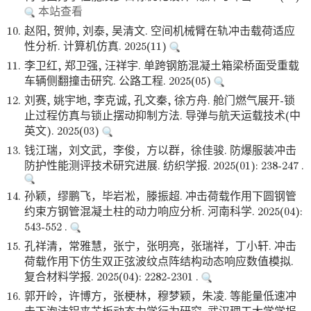
本站查看
10.
赵阳, 贺帅, 刘泰, 吴清文. 空间机械臂在轨冲击载荷适应
性分析. 计算机仿真. 2025(11)
11.
李卫红, 郑卫强, 汪祥宇. 单跨钢筋混凝土箱梁桥面受重载
车辆侧翻撞击研究. 公路工程. 2025(05)
12.
刘赛, 姚宇地, 李克诚, 孔文秦, 徐方舟. 舱门燃气展开-锁
止过程仿真与锁止摆动抑制方法. 导弹与航天运载技术(中
英文). 2025(03)
13.
钱江瑞，刘文武，李俊，方以群，徐佳骏. 防爆服装冲击
防护性能测评技术研究进展. 纺织学报. 2025(01): 238-247 .
14.
孙颖，缪鹏飞，毕岩凇，滕振超. 冲击荷载作用下圆钢管
约束方钢管混凝土柱的动力响应分析. 河南科学. 2025(04):
543-552 .
15.
孔祥清，常雅慧，张宁，张明亮，张瑞祥，丁小轩. 冲击
荷载作用下仿生双正弦波纹点阵结构动态响应数值模拟.
复合材料学报. 2025(04): 2282-2301 .
16.
郭开岭，许博方，张梗林，穆梦颖，朱凌. 等能量低速冲