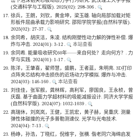
击下泡沫铝夹芯板动态力学行为研究. 武汉理工大学学报
(交通科学与工程版). 2025(02): 298-306 .
17.
徐兵，王朗，刘钦，黄金坤，梁玉雄. 轴向局部加载对矩
形板件屈曲承载力影响研究. 邵阳学院学报(自然科学版).
2025(02): 27-37 .
18.
余同希，胡庆洁，朱凌. 结构刚塑性动力解的弹性补偿. 爆
炸与冲击. 2024(01): 3-12 .
本站查看
19.
余同希. 能量吸收研究60年——来自何处？走向何方？. 力
学与实践. 2024(01): 1-17 .
20.
陈洋，王肇喜，翟师慧，盛鹏，王者蓝，朱明亮. 3D打印
点阵夹芯结构冲击损伤的近场动力学模拟. 爆炸与冲击.
2024(03): 146-160 .
本站查看
21.
刘佳佳，张军舰，龚林辉，高利军，廖国良，王永桢，曾
庆磊. 基于曲面力学超材料的吸能减振设计. 同济大学学报
(自然科学版). 2024(07): 1032-1039 .
22.
高瑞休，刘岚岚，王健，王凯宏，黄子赫，吴重庆. 测量
弹性体碰撞的光子多普勒测速仪. 光学与光电技术.
2024(04): 7-13 .
23.
杨峥，孙浩，丁晓红，倪维宇，张横. 偕老同穴海绵启发