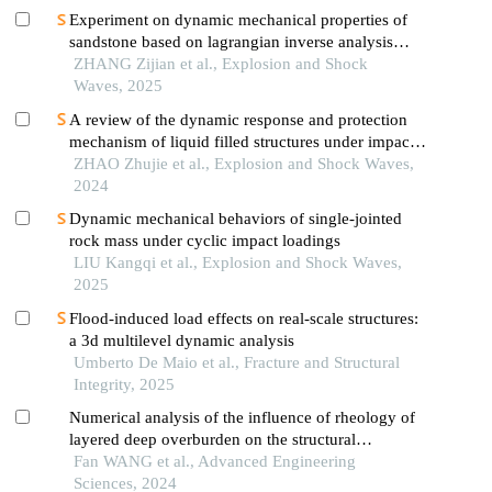
Experiment on dynamic mechanical properties of
sandstone based on lagrangian inverse analysis
method
ZHANG Zijian et al., Explosion and Shock
Waves, 2025
A review of the dynamic response and protection
mechanism of liquid filled structures under impact
loads
ZHAO Zhujie et al., Explosion and Shock Waves,
2024
Dynamic mechanical behaviors of single-jointed
rock mass under cyclic impact loadings
LIU Kangqi et al., Explosion and Shock Waves,
2025
Flood-induced load effects on real-scale structures:
a 3d multilevel dynamic analysis
Umberto De Maio et al., Fracture and Structural
Integrity, 2025
Numerical analysis of the influence of rheology of
layered deep overburden on the structural
performance of concrete face rockfill dam based on
Fan WANG et al., Advanced Engineering
improved rheological element model
Sciences, 2024