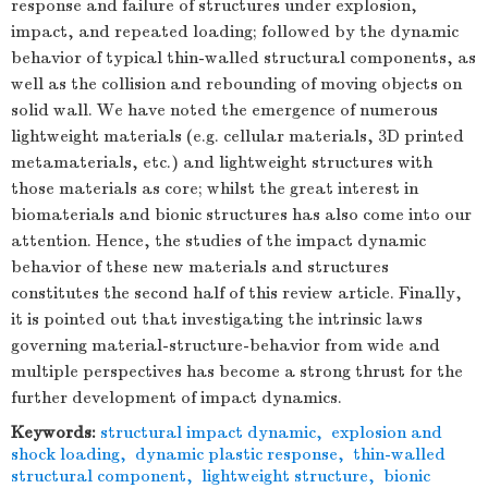
response and failure of structures under explosion,
impact, and repeated loading; followed by the dynamic
behavior of typical thin-walled structural components, as
well as the collision and rebounding of moving objects on
solid wall. We have noted the emergence of numerous
lightweight materials (e.g. cellular materials, 3D printed
metamaterials, etc.) and lightweight structures with
those materials as core; whilst the great interest in
biomaterials and bionic structures has also come into our
attention. Hence, the studies of the impact dynamic
behavior of these new materials and structures
constitutes the second half of this review article. Finally,
it is pointed out that investigating the intrinsic laws
governing material-structure-behavior from wide and
multiple perspectives has become a strong thrust for the
further development of impact dynamics.
Keywords:
structural impact dynamic
,
explosion and
shock loading
,
dynamic plastic response
,
thin-walled
structural component
,
lightweight structure
,
bionic