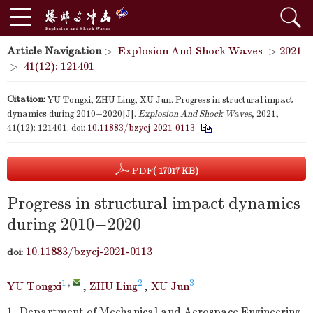
Article Navigation
>
Explosion And Shock Waves
>
2021
>
41(12): 121401
Citation:
YU Tongxi, ZHU Ling, XU Jun. Progress in structural impact
dynamics during 2010−2020[J].
Explosion And Shock Waves
, 2021,
41(12): 121401.
doi:
10.11883/bzycj-2021-0113
PDF
( 17017 KB)
Progress in structural impact dynamics
during 2010−2020
10.11883/bzycj-2021-0113
doi:
1
,
2
3
YU Tongxi
,
ZHU Ling
,
XU Jun
1.
Department of Mechanical and Aerospace Engineering,