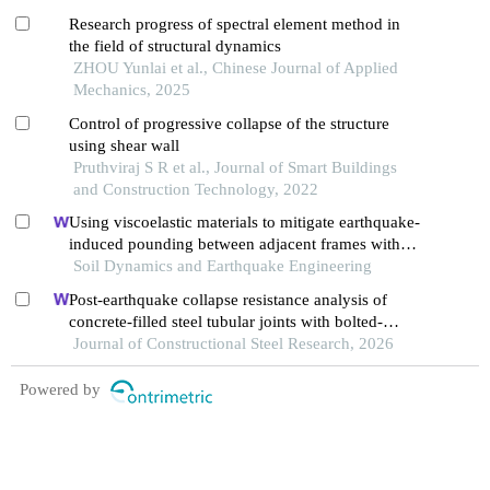
Research progress of spectral element method in
the field of structural dynamics
ZHOU Yunlai et al., Chinese Journal of Applied
Mechanics, 2025
Control of progressive collapse of the structure
using shear wall
Pruthviraj S R et al., Journal of Smart Buildings
and Construction Technology, 2022
Using viscoelastic materials to mitigate earthquake-
induced pounding between adjacent frames with
unequal height considering soil-structure
Soil Dynamics and Earthquake Engineering
interactions
Post-earthquake collapse resistance analysis of
concrete-filled steel tubular joints with bolted-
welded hybrid connection
Journal of Constructional Steel Research, 2026
Powered by