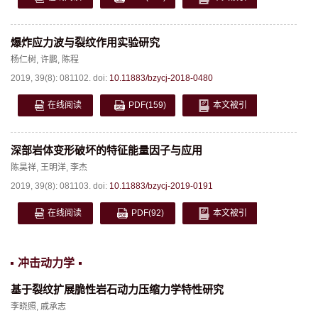
爆炸应力波与裂纹作用实验研究
杨仁树
,
许鹏
,
陈程
2019, 39(8): 081102.
doi:
10.11883/bzycj-2018-0480
在线阅读
PDF
(159)
本文被引
深部岩体变形破坏的特征能量因子与应用
陈昊祥
,
王明洋
,
李杰
2019, 39(8): 081103.
doi:
10.11883/bzycj-2019-0191
在线阅读
PDF
(92)
本文被引
冲击动力学
基于裂纹扩展脆性岩石动力压缩力学特性研究
李晓照
,
戚承志