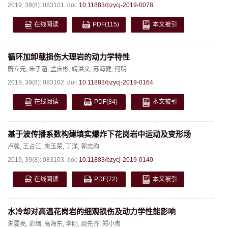
2019, 39(8): 083101.
doi:
10.11883/bzycj-2019-0078
在线阅读
PDF
(115)
本文被引
循环加卸载损伤大理岩的动力学特性
蔚立元
,
朱子涵
,
孟庆彬
,
靖洪文
,
苏海健
,
何明
2019, 39(8): 083102.
doi:
10.11883/bzycj-2019-0164
在线阅读
PDF
(84)
本文被引
基于波传播系数构建填实爆炸下花岗岩中运动及变形场
卢强
,
王占江
,
朱玉荣
,
丁洋
,
郭志昀
2019, 39(8): 083103.
doi:
10.11883/bzycj-2019-0140
在线阅读
PDF
(72)
本文被引
水冷却对高温花岗岩的细观损伤及动力学性能影响
朱要亮
,
俞缙
,
高海东
,
李刚
,
周先齐
,
郑小青