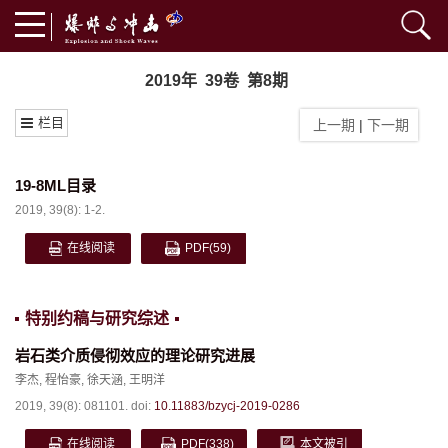
2019年 39卷 第8期
栏目
上一期
|
下一期
19-8ML目录
2019, 39(8): 1-2.
在线阅读
PDF
(59)
特别约稿与研究综述
岩石类介质侵彻效应的理论研究进展
李杰
,
程怡豪
,
徐天涵
,
王明洋
2019, 39(8): 081101.
doi:
10.11883/bzycj-2019-0286
在线阅读
PDF
(338)
本文被引