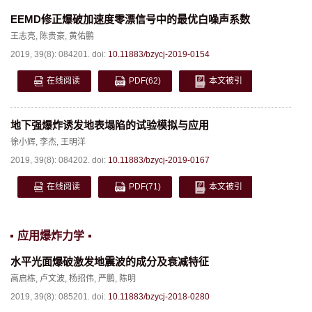
EEMD修正爆破加速度零漂信号中的最优白噪声系数
王志亮
,
陈贵豪
,
黄佑鹏
2019, 39(8): 084201.
doi:
10.11883/bzycj-2019-0154
在线阅读
PDF
(62)
本文被引
地下强爆炸诱发地表塌陷的试验模拟与应用
徐小辉
,
李杰
,
王明洋
2019, 39(8): 084202.
doi:
10.11883/bzycj-2019-0167
在线阅读
PDF
(71)
本文被引
应用爆炸力学
水平光面爆破激发地震波的成分及衰减特征
高启栋
,
卢文波
,
杨招伟
,
严鹏
,
陈明
2019, 39(8): 085201.
doi:
10.11883/bzycj-2018-0280