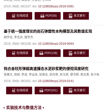
邓正定
,
向帅
,
周尖荣
,
王观石
,
王月梅
2019, 39(8): 083107.
doi:
10.11883/bzycj-2018-0391
在线阅读
PDF
(58)
本文被引
基于统一强度理论的岩石弹塑性本构模型及其数值实现
胡学龙
,
李克庆
,
璩世杰
2019, 39(8): 083108.
doi:
10.11883/bzycj-2019-0044
在线阅读
PDF
(138)
本文被引
钨合金柱形弹超高速撞击水泥砂浆靶的侵彻深度研究
钱秉文
,
周刚
,
李进
,
李运良
,
张德志
,
张向荣
,
朱玉荣
,
谭书舜
,
景吉勇
,
张子栋
2019, 39(8): 083301.
doi:
10.11883/bzycj-2019-0141
在线阅读
PDF
(201)
本文被引
实验技术与数值方法