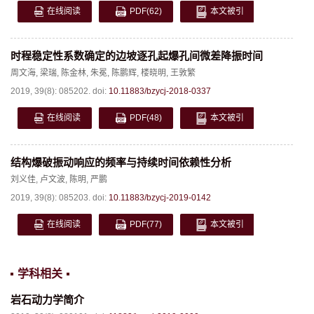
在线阅读
PDF
(62)
本文被引
时程稳定性系数确定的边坡逐孔起爆孔间微差降振时间
周文海
,
梁瑞
,
陈金林
,
朱冕
,
陈鹏辉
,
楼晓明
,
王敦繁
2019, 39(8): 085202.
doi:
10.11883/bzycj-2018-0337
在线阅读
PDF
(48)
本文被引
结构爆破振动响应的频率与持续时间依赖性分析
刘义佳
,
卢文波
,
陈明
,
严鹏
2019, 39(8): 085203.
doi:
10.11883/bzycj-2019-0142
在线阅读
PDF
(77)
本文被引
学科相关
岩石动力学简介