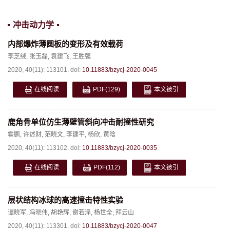
冲击动力学
内部爆炸薄圆板的变形及有效载荷
李芝绒
,
张玉磊
,
袁建飞
,
王胜强
2020, 40(11): 113101.
doi:
10.11883/bzycj-2020-0045
在线阅读
PDF
(129)
本文被引
鹿角骨单位仿生薄壁管斜向冲击耐撞性研究
霍鹏
,
许述财
,
范晓文
,
李建平
,
杨欣
,
黄晗
2020, 40(11): 113102.
doi:
10.11883/bzycj-2020-0035
在线阅读
PDF
(112)
本文被引
层状结构冰球的高速撞击特性实验
谭晓军
,
冯晓伟
,
胡艳辉
,
谢若泽
,
杨世全
,
拜云山
2020, 40(11): 113301.
doi:
10.11883/bzycj-2020-0047