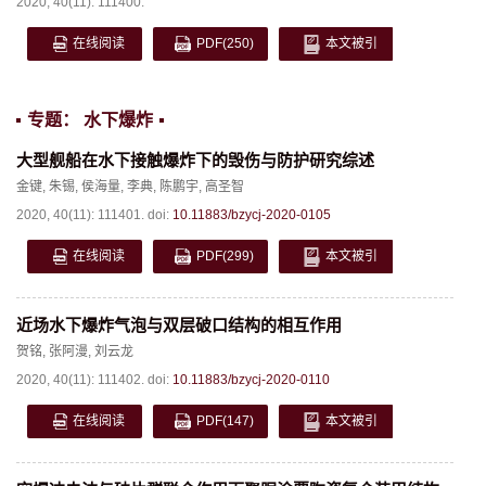
2020, 40(11): 111400.
在线阅读
PDF
(250)
本文被引
专题： 水下爆炸
大型舰船在水下接触爆炸下的毁伤与防护研究综述
金键
,
朱锡
,
侯海量
,
李典
,
陈鹏宇
,
高圣智
2020, 40(11): 111401.
doi:
10.11883/bzycj-2020-0105
在线阅读
PDF
(299)
本文被引
近场水下爆炸气泡与双层破口结构的相互作用
贺铭
,
张阿漫
,
刘云龙
2020, 40(11): 111402.
doi:
10.11883/bzycj-2020-0110
在线阅读
PDF
(147)
本文被引