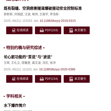
既有裂缝、空洞病害隧道爆破振动安全控制标准
郭新新
,
刘锦超
,
汪波
,
喻炜
,
王振宇
,
李浩彬
2020, 40(11): 115201.
doi:
10.11883/bzycj-2019-0315
在线阅读
PDF
(103)
本文被引
特别约稿与研究综述
论心脏功能的“泵说”与“波说”
王晖
,
王礼立
,
缪馥星
,
龚文波
,
浣石
,
徐冲
2020, 40(11): 111101.
doi:
10.11883/bzycj-2020-0386
在线阅读
PDF
(154)
本文被引
学科相关
水下爆炸简介