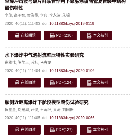
空爆冲击波与破片群联合作用下聚脲涂覆陶瓷复合装甲结构
毁伤特性
李茂
,
高圣智
,
侯海量
,
李典
,
李永清
,
朱锡
2020, 40(11): 111403.
doi:
10.11883/bzycj-2019-0119
在线阅读
PDF
(236)
本文被引
水下爆炸中气泡射流壁压特性实验研究
崔雄伟
,
陈莹玉
,
苏标
,
马春龙
2020, 40(11): 111404.
doi:
10.11883/bzycj-2020-0106
在线阅读
PDF
(124)
本文被引
舷侧近距离爆炸下舱段模型毁伤试验研究
伍星星
,
刘建湖
,
汪俊
,
王海坤
,
杲涛
,
刘国振
2020, 40(11): 111405.
doi:
10.11883/bzycj-2020-0066
在线阅读
PDF
(127)
本文被引