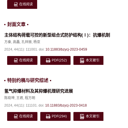
在线阅读
封面文章
主体结构荷载可控的新型组合式防护结构(Ⅰ)：抗爆机制
方秦
,
高矗
,
孔祥振
,
杨亚
2024, 44(11): 111001.
doi:
10.11883/bzycj-2023-0459
在线阅读
PDF
(252)
本文被引
特别约稿与研究综述
氢气抑爆材料及其抑爆机理研究进展
陈晓坤
,
王君
,
程方明
2024, 44(11): 111101.
doi:
10.11883/bzycj-2023-0418
在线阅读
PDF
(294)
本文被引