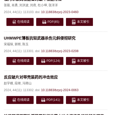
张筱
,
肖勇
,
刘洪波
,
刘奇
,
杜小坤
,
张洋洋
2024, 44(11): 113103.
doi:
10.11883/bzycj-2023-0460
在线阅读
PDF
(85)
本文被引
UHMWPE薄板抗轻武器杀伤元斜侵彻研究
宋福琛
,
郭辉
,
陈玉
2024, 44(11): 113301.
doi:
10.11883/bzycj-2023-0208
在线阅读
PDF
(124)
本文被引
反应破片对带壳装药的冲击效应
赵宇峰
,
段继
,
冯顺山
2024, 44(11): 113302.
doi:
10.11883/bzycj-2024-0063
在线阅读
PDF
(141)
本文被引