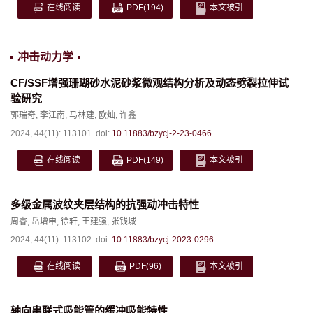
在线阅读
PDF
(194)
本文被引
冲击动力学
CF/SSF增强珊瑚砂水泥砂浆微观结构分析及动态劈裂拉伸试
验研究
郭瑞奇
,
李江南
,
马林建
,
欧灿
,
许鑫
2024, 44(11): 113101.
doi:
10.11883/bzycj-2-23-0466
在线阅读
PDF
(149)
本文被引
多级金属波纹夹层结构的抗强动冲击特性
周睿
,
岳增申
,
徐轩
,
王建强
,
张钱城
2024, 44(11): 113102.
doi:
10.11883/bzycj-2023-0296
在线阅读
PDF
(96)
本文被引
轴向串联式吸能管的缓冲吸能特性