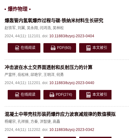
爆炸物理
爆轰管内氢氧爆炸过程与碳-铁纳米材料生长研究
赵铁军
,
刘翼
,
吴永翔
,
闫鸿浩
,
吴林松
2024, 44(11): 112101.
doi:
10.11883/bzycj-2023-0404
在线阅读
PDF
(60)
本文被引
冲击波在水土交界面透射和反射压力的计算
严富怀
,
岳松林
,
邱艳宇
,
王明洋
,
何勇
2024, 44(11): 112201.
doi:
10.11883/bzycj-2023-0440
在线阅读
PDF
(274)
本文被引
混凝土中带壳柱形装药爆炸应力波衰减规律的数值模拟
杨耀宗
,
孔祥振
,
方秦
,
洪智捷
,
高矗
2024, 44(11): 112202.
doi:
10.11883/bzycj-2023-0342