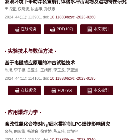
波浪环境下带助浮装置航行体落水冲击流场及运动特性研究
王占莹
,
权晓波
,
段金雄
,
孙铁志
2024, 44(11): 113901.
doi:
10.11883/bzycj-2023-0260
在线阅读
PDF
(107)
本文被引
实验技术与数值方法
基于电磁感应原理的冲击试验技术
陈旭
,
李子祺
,
吴亚东
,
王靖博
,
李玉龙
,
郭亚洲
2024, 44(11): 114101.
doi:
10.11883/bzycj-2023-0195
在线阅读
PDF
(95)
本文被引
应用爆炸力学
含改性氯化合物对N
/细水雾抑制LPG爆炸影响研究
2
裴蓓
,
胡紫维
,
韩谕良
,
徐梦娇
,
陈立伟
,
邵翔宇
2024, 44(11): 115401.
doi:
10.11883/bzycj-2023-0340